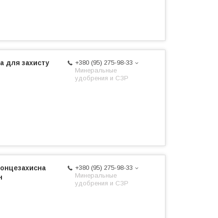
ка для захисту
+380 (95) 275-98-33
Минеральные
удобрения и СЗР
 сонцезахисна
+380 (95) 275-98-33
Минеральные
н
удобрения и СЗР