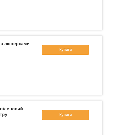
м з люверсами
Купити
ропіленовий
тру
Купити