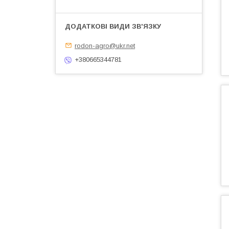
rodon-agro@ukr.net
+380665344781