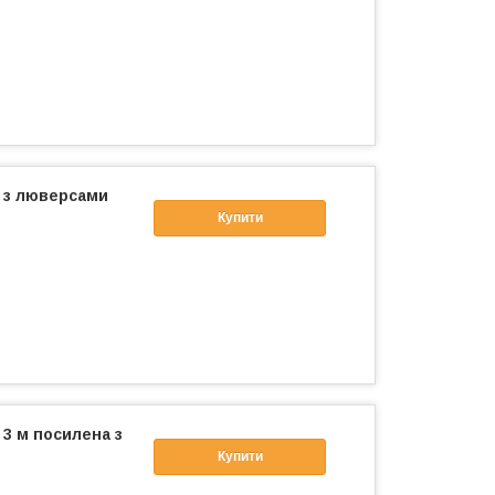
м з люверсами
Купити
 3 м посилена з
Купити