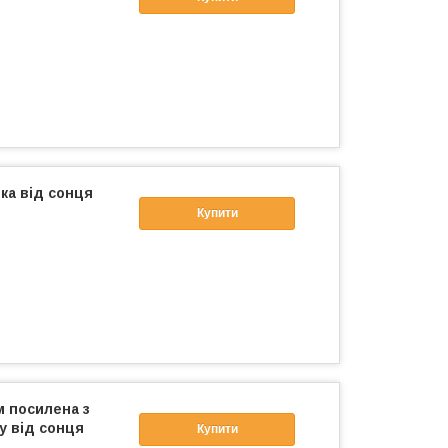
тка від сонця
Купити
м посилена з
у від сонця
Купити