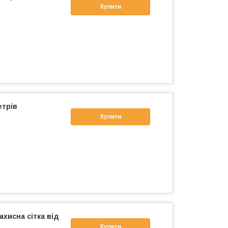
Купити
етрів
Купити
ахисна сітка від
Купити