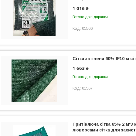
1 016 ₴
Готово до відправки
01566
Сітка затінена 60% 6*10 м сі
1 663 ₴
Готово до відправки
01567
Притіняюча сітка 65% 2 м*3 
люверсами сітка для захист