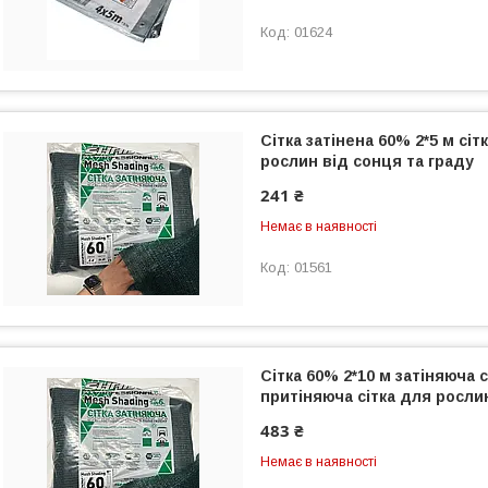
01624
Сітка затінена 60% 2*5 м сіт
рослин від сонця та граду
241 ₴
Немає в наявності
01561
Сітка 60% 2*10 м затіняюча
притіняюча сітка для росли
483 ₴
Немає в наявності