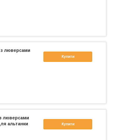
м з люверсами
Купити
м з люверсами
для альтанки
Купити