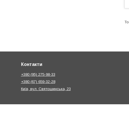
Контакти
+380 (95) 275-98-33
+380 (67) 659-32-28
Київ, вул. Святошинська, 23