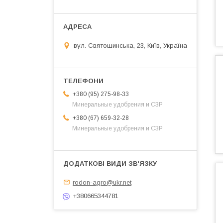
вул. Святошинська, 23, Київ, Україна
+380 (95) 275-98-33
Минеральные удобрения и СЗР
+380 (67) 659-32-28
Минеральные удобрения и СЗР
rodon-agro@ukr.net
+380665344781