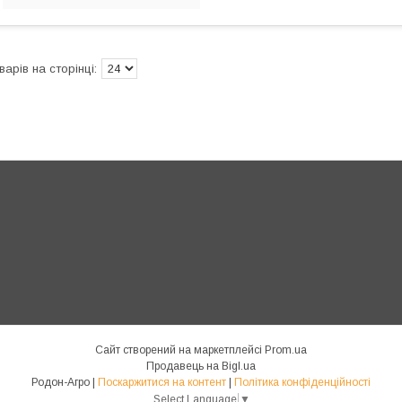
Сайт створений на маркетплейсі
Prom.ua
Продавець на Bigl.ua
Родон-Агро |
Поскаржитися на контент
|
Політика конфіденційності
Select Language
▼