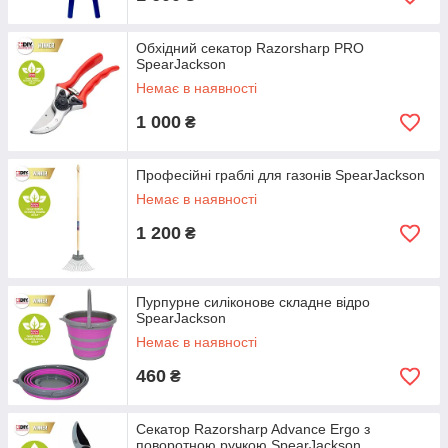
Обхідний секатор Razorsharp PRO
SpearJackson
Немає в наявності
1 000
₴
Професійні граблі для газонів SpearJackson
Немає в наявності
1 200
₴
Пурпурне силіконове складне відро
SpearJackson
Немає в наявності
460
₴
Секатор Razorsharp Advance Ergo з
поворотною ручкою SpearJackson