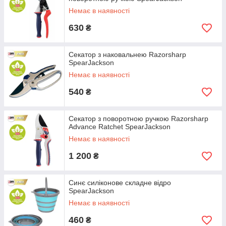
Немає в наявності
630
₴
Секатор з наковальнею Razorsharp
SpearJackson
Немає в наявності
540
₴
Секатор з поворотною ручкою Razorsharp
Advance Ratchet SpearJackson
Немає в наявності
1 200
₴
Синє силіконове складне відро
SpearJackson
Немає в наявності
460
₴