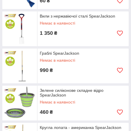
60
₴
Вили з нержавіючої сталі SpearJackson
Немає в наявності
1 350
₴
Граблі SpearJackson
Немає в наявності
990
₴
Зелене силіконове складне відро
SpearJackson
Немає в наявності
460
₴
Кругла лопата - американка SpearJackson