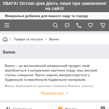
УВАГА! Оптові ціни діють лише при замовленні
на сайті!
Мінеральні добрива для вашого саду та городу
Товари та послуги
Вапно
Вапно
Вапно – це високоякісний мінеральний продукт, який
виробляється з натуральних кам'яних порід і має високий
ступінь очищення. Вапно широко використовується у
будівництві та виробництві будівельних матеріалів.
Вапно відрізняється високим ступенем білизни, гарною
розчинністю у воді та стійкістю до дії навколишнього
Показати все
середовища. Цей продукт є екологічно чистим та безпечним
для використання. Він не містить шкідливих домішок та
хімічних добавок.
Сортування
0
Фільтри