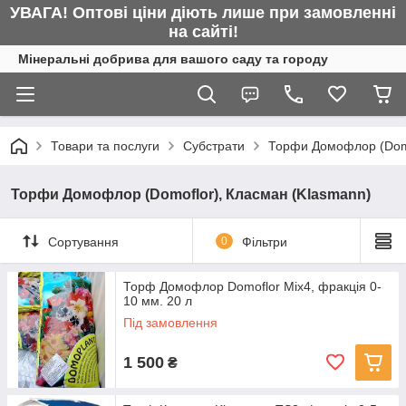
УВАГА! Оптові ціни діють лише при замовленні
на сайті!
Мінеральні добрива для вашого саду та городу
Товари та послуги
Субстрати
Торфи Домофлор (Domo
Торфи Домофлор (Domoflor), Класман (Klasmann)
Сортування
0
Фільтри
Торф Домофлор Domoflor Mix4, фракція 0-
10 мм. 20 л
Під замовлення
1 500
₴