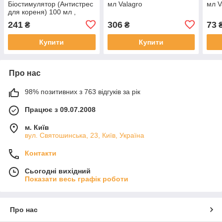
Біостимулятор (Антистрес
мл Valagro
мл V
для кореня) 100 мл ,
Valagro
241
306
73
₴
₴
Купити
Купити
Про нас
98% позитивних з 763 відгуків за рік
Працює з 09.07.2008
м. Київ
вул. Святошинська, 23, Київ, Україна
Контакти
Сьогодні вихідний
Показати весь графік роботи
Про нас