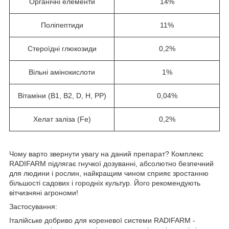
Органічні елементи
14%
Поліпептиди
11%
Стероїдні глюкозиди
0,2%
Вільні амінокислоти
1%
Вітаміни (В1, В2, D, Н, РР)
0,04%
Хелат заліза (Fe)
0,2%
Чому варто звернути увагу на даний препарат? Комплекс
RADIFARM підлягає гнучкої дозуванні, абсолютно безпечний
для людини і рослин, найкращим чином сприяє зростанню
більшості садових і городніх культур. Його рекомендують
вітчизняні агрономи!
Застосування:
Італійське добриво для кореневої системи RADIFARM -