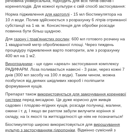
речовина універсальна, підходить для всіх типів овочів і
коренеплодів. Для кожної культури є свій спосіб застосування:
Норма підживлення
для картоплі
- 15 мл біостимулятора на
10 л води. Полив здійснюється з розрахунку 6 літрів отриманої
субстанції на 1 кв. м. Консистенція для обробки розсади
повинна бути більш щадною.
Для
газону і трав'янистих рослин
: 600 мл готового розчину на
1 квадратний метр оброблюваної площі. Через тиждень
процедуру підживлення варто повторити, але з розрахунку
400 мл на 1 м2.
Виноградники
- ще один «ареал» застосування комплексу
РАДИФАРМ. Лоза поливається навесні - 3 рази, через кожні 7
днів (300 мл засобу на 100 л води). Таким чином, можна
позбутися від деяких шкідливих хвороб і поліпшити
формування кущів.
Препарат також
використовується для замочування кореневої
системи
перед висадкою. Це дуже корисно для живців
садових і плодово-ягідних кущів, розсади полуниці, малини,
ожини і т. д. І якщо ви раптом забули вилучити коріння зі
складу, на їх якості та життєздатності це ніяк не позначиться!
Біостимулятор широко використовується для
вирощування
культур з застосуванням гідропоніки
. Відмінно сумісний з