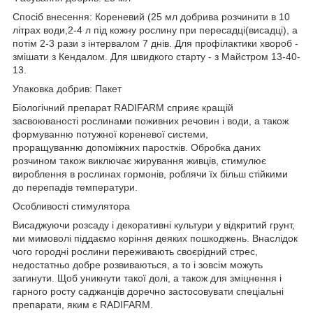
Спосіб внесення: Кореневий (25 мл добрива розчинити в 10
літрах води,2-4 л під кожну рослину при пересадці(висадці), а
потім 2-3 рази з інтервалом 7 днів. Для профілактики хвороб -
змішати з Кендалом. Для швидкого старту - з Майстром 13-40-
13.
Упаковка добрив: Пакет
Біологічний препарат RADIFARM сприяє кращій
засвоюваності рослинами поживних речовин і води, а також
формуванню потужної кореневої системи,
проращуванню допоміжних паростків. Обробка даних
розчином також виключає жирування живців, стимулює
вироблення в рослинах гормонів, роблячи їх більш стійкими
до перепадів температури.
Особливості стимулятора
Висаджуючи розсаду і декоративні культури у відкритий грунт,
ми мимоволі піддаємо коріння деяких пошкоджень. Внаслідок
чого городні рослини переживають своєрідний стрес,
недостатньо добре розвиваються, а то і зовсім можуть
загинути. Щоб уникнути такої долі, а також для зміцнення і
гарного росту саджанців доречно застосовувати спеціальні
препарати, яким є RADIFARM.