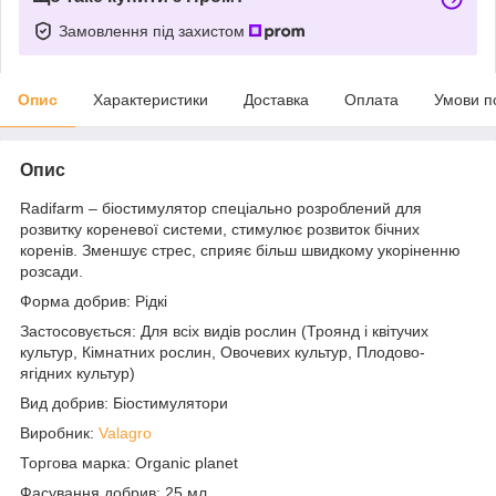
Замовлення під захистом
Опис
Характеристики
Доставка
Оплата
Умови п
Опис
Radifarm – біостимулятор спеціально розроблений для
розвитку кореневої системи, стимулює розвиток бічних
коренів. Зменшує стрес, сприяє більш швидкому укоріненню
розсади.
Форма добрив: Рідкі
Застосовується: Для всіх видів рослин (Троянд і квітучих
культур, Кімнатних рослин, Овочевих культур, Плодово-
ягідних культур)
Вид добрив: Біостимулятори
Виробник:
Valagro
Торгова марка: Organic planet
Фасування добрив: 25 мл