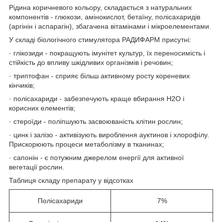
Рідина коричневого кольору, складається з натуральних
компонентів - глюкози, амінокислот, бетаїну, полісахаридів
(аргінін і аспарагін), збагачена вітамінами і мікроелементами.
У складі біологічного стимулятора РАДИФАРМ присутні:
· глікозиди - покращують імунітет культур, їх переносимість і
стійкість до впливу шкідливих організмів і речовин;
· триптофан - сприяє більш активному росту кореневих
кінчиків;
· полісахариди - забезпечують краще вбирання H2O і
корисних елементів;
· стероїди - поліпшують засвоюваність клітин рослин;
· цинк і залізо - активізують вироблення ауктинов і хлорофілу.
Прискорюють процеси метаболізму в тканинах;
· сапонін - є потужним джерелом енергії для активної
вегетації рослин.
Таблиця складу препарату у відсотках
Полісахариди
7%