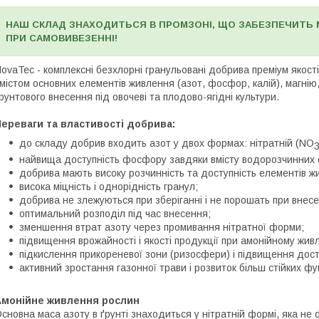
НАШ СКЛАД ЗНАХОДИТЬСЯ В ПРОМЗОНІ, ЩО ЗАБЕЗПЕЧИТЬ 
ПРИ САМОВИВЕЗЕННІ!
ovaTec - комплексні безхлорні гранульовані добрива преміум якості 
містом основних елементів живлення (азот, фосфор, калій), магнію, 
рунтового внесення під овочеві та плодово-ягідні культури.
ереваги та властивості добрива:
до складу добрив входить азот у двох формах: нітратній (NO
найвища доступність фосфору завдяки вмісту водорозчинних 
добрива мають високу розчинність та доступність елементів жи
висока міцність і однорідність гранул;
добрива не злежуються при зберіганні і не порошать при внесе
оптимальний розподіл під час внесення;
зменшення втрат азоту через промивання нітратної форми;
підвищення врожайності і якості продукції при амонійному живл
підкислення прикореневої зони (ризосфери) і підвищення дост
активний зростання газонної трави і розвиток більш стійких ф
Амонійне живлення рослин
сновна маса азоту в ґрунті знаходиться у нітратній формі, яка не