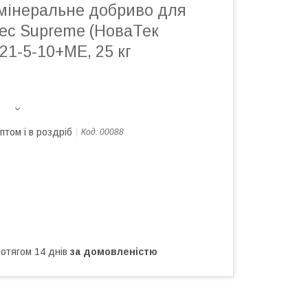
мінеральне добриво для
Tec Supreme (НоваТек
21-5-10+ME, 25 кг
птом і в роздріб
Код:
00088
ротягом 14 днів
за домовленістю