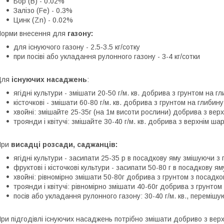
Бор (B) - 0.02%
Залізо (Fe) - 0.3%
Цинк (Zn) - 0.02%
орми внесення для
газону:
для існуючого газону - 2.5-3.5 кг/сотку
при посіві або укладання рулонного газону - 3-4 кг/сотки
Для
існуючих насаджень
:
ягідні культури - змішати 20-50 г/м. кв. добрива з грунтом на г
кісточкові - змішати 60-80 г/м. кв. добрива з грунтом на глибин
хвойні: змішайте 25-35г (на 1м висоти рослини) добрива з вер
троянди і квітучі: змішайте 30-40 г/м. кв. добрива з верхнім ша
При
висадці розсади, саджанців:
ягідні культури - засипати 25-35 р в посадкову яму змішуючи з 
фруктові і кісточкові культури - засипати 50-80 г в посадкову я
хвойні: рівномірно змішати 50-80г добрива з грунтом з посадко
троянди і квітучі: рівномірно змішати 40-60г добрива з грунтом
посів або укладання рулонного газону: 30-40 г/м. кв., переміш
ри підгодівлі існуючих насаджень потрібно змішати добриво з верх