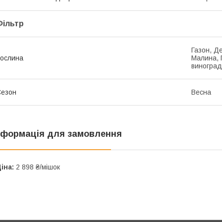
Фільтр
Газон, Д
ослина
Малина, 
виноград
Сезон
Весна
нформація для замовлення
іна:
2 898 ₴/мішок