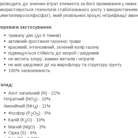
ризводить до значних втрат елемента за його промивання у нижні
икористовується технологія стабілізованого азоту з використанням і
иметилпирозолфосфат), який уповільнює процес нітрифікації амон
Переваги застосування:
тривалу дію (до 6 тижнів)
активний зростання газонної трави
красивий, інтенсивний, зелений колір газону
підвищується стійкість до хвороб і шкідників
не містить хлору, важких металів і нітратів
не має шкідливої дії на мікрофлору та структуру грунту
100% засвоюваність
Склад:
Азот загальний (N) - 21%
Нітратний (NO
) - 10%
3
Амонійний (NH
) - 11%
4
Фосфор (P
O
) - 5%
2
5
Калій (K
O) - 10%
2
Магній (MgO) - 3%
Сірка (S) - 6%