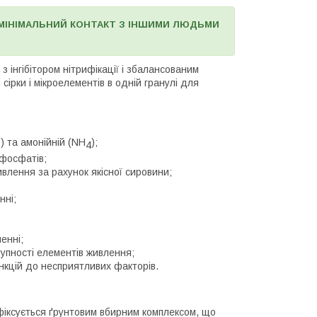
МІНІМАЛЬНИЙ КОНТАКТ З ІНШИМИ ЛЮДЬМИ
з інгібітором нітрифікації і збалансованим
сірки і мікроелементів в одній гранулі для
) та амонійній (NH
);
3
4
фосфатів;
влення за рахунок якісної сировини;
нні;
енні;
упності елементів живлення;
ункцій до несприятливих факторів.
 фіксується ґрунтовим вбирним комплексом, що