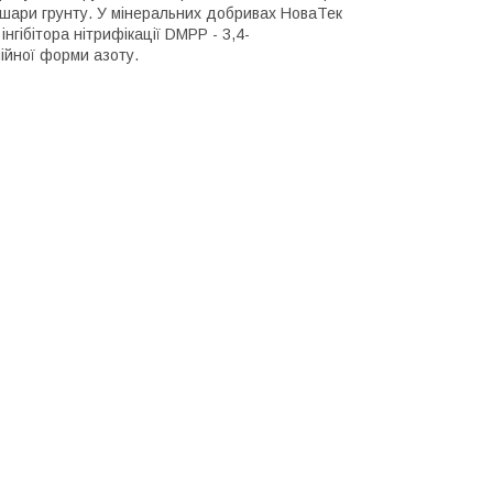
 шари грунту. У мінеральних добривах НоваТек
нгібітора нітрифікації DMPP - 3,4-
ійної форми азоту.