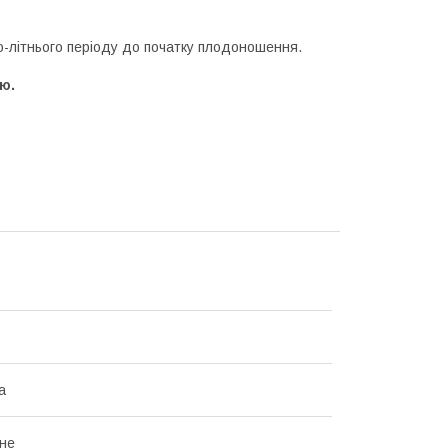
о-літнього періоду до початку плодоношення.
ю.
а
не