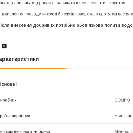
осадці або висадці рослин - засипати в яму і змішати з ґрунтом.
ідживлення проводити кожні 6 тижнів поверхнево протягом веснян
ісля внесення добрив їх потрібно обов'язково полити водо
арактеристики
Основні
иробник
COMPO
раїна виробник
Німеччин
ип комплексного добрива
Мінераль