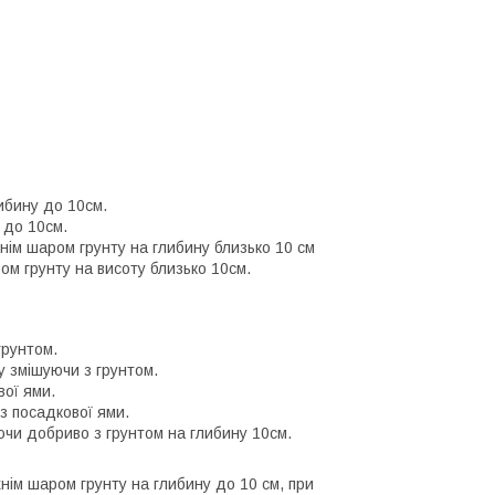
либину до 10см.
у до 10см.
хнім шаром грунту на глибину близько 10 см
ром грунту на висоту близько 10см.
грунтом.
му змішуючи з грунтом.
вої ями.
 з посадкової ями.
уючи добриво з грунтом на глибину 10см.
нім шаром грунту на глибину до 10 см, при