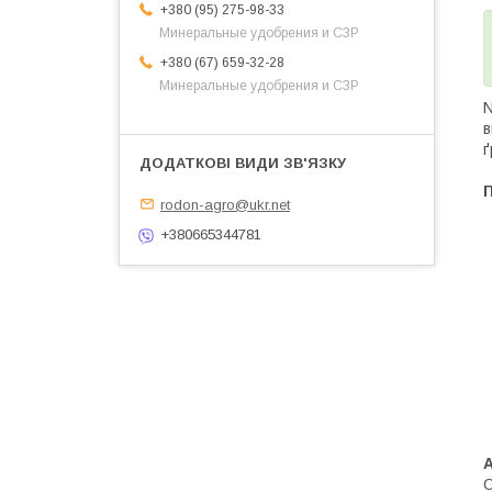
+380 (95) 275-98-33
Минеральные удобрения и СЗР
+380 (67) 659-32-28
Минеральные удобрения и СЗР
N
в
ґ
П
rodon-agro@ukr.net
+380665344781
О