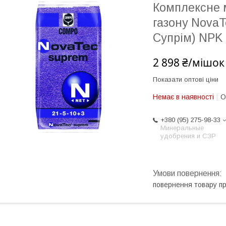
Комплексне 
газону Nova
Супрім) NPK 
2 898 ₴/мішок
Показати оптові ціни
Немає в наявності
О
+380 (95) 275-98-33
Минеральные
удобрения и СЗР
повернення товару п