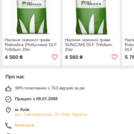
Насіння газонної трави
Насіння газонної трави
Насі
Robustica (Робустика) DLF
SUN(САН) DLF Trifolium,
Robo
Trifolium 20кг
20кг
DLF 
4 560
4 560
5 7
₴
₴
Про нас
98% позитивних з 763 відгуків за рік
Працює з 09.07.2008
м. Київ
вул. Святошинська, 23, Київ, Україна
Контакти