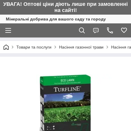
УВАГА! Оптові ціни діють лише при замовленні
на сайті!
Мінеральні добрива для вашого саду та городу
Товари та послуги
Насіння газонної трави
Насіння г