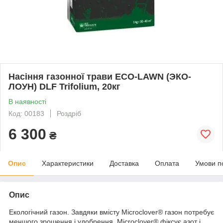
Насіння газонної трави ECO-LAWN (ЭКО-
ЛОУН) DLF Trifolium, 20кг
В наявності
Код: 00183
Роздріб
6 300
₴
Опис
Характеристики
Доставка
Оплата
Умови п
Опис
Екологічний газон. Завдяки вмісту Microclover® газон потребує
меншого зрошення і удобрення. Microclover® фіксує азот і