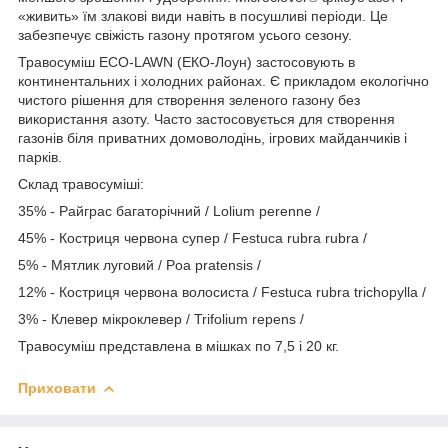
«живить» їм злакові види навіть в посушливі періоди. Це
забезпечує свіжість газону протягом усього сезону.
Травосуміш ECO-LAWN (ЕКО-Лоун) застосовують в
континентальних і холодних районах. Є прикладом екологічно
чистого рішення для створення зеленого газону без
використання азоту. Часто застосовується для створення
газонів біля приватних домоволодінь, ігрових майданчиків і
парків.
Склад травосуміші:
35% - Райграс багаторічний / Lolium perenne /
45% - Костриця червона супер / Festuca rubra rubra /
5% - Мятлик луговий / Poa pratensis /
12% - Костриця червона волосиста / Festuca rubra trichopylla /
3% - Клевер мікроклевер / Trifolium repens /
Травосуміш представлена в мішках по 7,5 і 20 кг.
Приховати