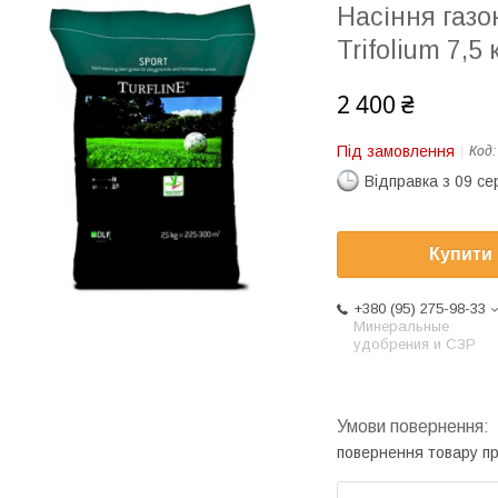
Насіння газо
Trifolium 7,5 
2 400 ₴
Під замовлення
Код
Відправка з 09 се
Купити
+380 (95) 275-98-33
Минеральные
удобрения и СЗР
повернення товару п