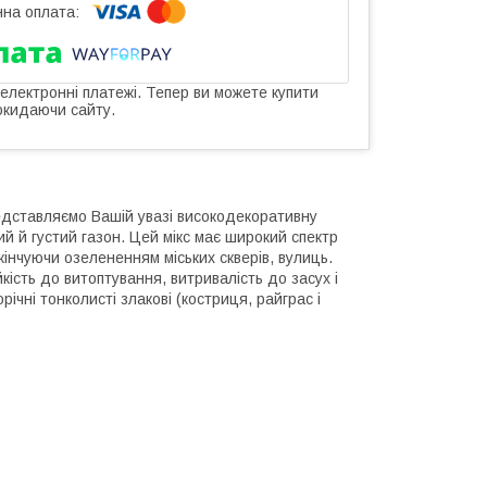
 електронні платежі. Тепер ви можете купити
окидаючи сайту.
едставляємо Вашій увазі високодекоративну
ий й густий газон. Цей мікс має широкий спектр
кінчуючи озелененням міських скверів, вулиць.
кість до витоптування, витривалість до засух і
чні тонколисті злакові (костриця, райграс і