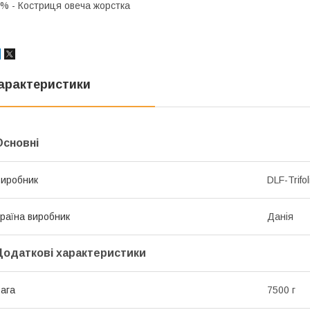
% - Костриця овеча жорстка
арактеристики
Основні
иробник
DLF-Trifo
раїна виробник
Данія
Додаткові характеристики
ага
7500 г