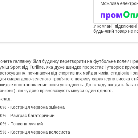
У компанії підключені
будь-який товар не п
очете галявину біля будинку перетворити на футбольне поле? Пр
уміш Sport від Turfline, яка дуже швидко проростає і утворює пружн
астосування, починаючи від спортивних майданчиків, стадіонів і за
ля смарагдово-зеленого трав'яного покриву характерна висока стій
видке воостановление після ушкоджень. До складу входять багаторі
онконіг), які чудово врівноважують мінуси один одного.
Склад:
0% - Костриця червона змінена
0% - Райграс багаторічний
0% - Тонконіг лучний
5% - Костриця червона волосиста