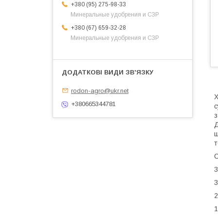
+380 (95) 275-98-33
Минеральные удобрения и СЗР
+380 (67) 659-32-28
Минеральные удобрения и СЗР
rodon-agro@ukr.net
Х
+380665344781
с
з
Д
ш
т
3
3
2
1