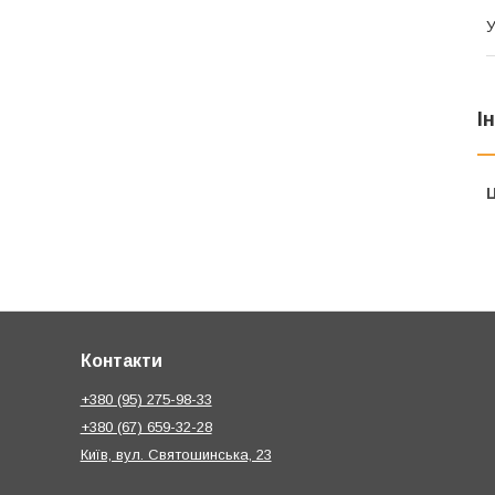
У
І
Ц
Контакти
+380 (95) 275-98-33
+380 (67) 659-32-28
Київ, вул. Святошинська, 23