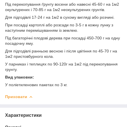
Під перекопування ґрунту восени або навесні 45-60 г на 1м2
окультурених і 70-85 г на 1м2 неокультурених грунтів.
Для підгодівлі 17-24 г на 1м2 в сухому вигляді або розчині.
При посадці картоплі або розсади по 3-5 г в кожну лунку з
наступним перемішуванням із землею.
Під багаторічні плодові дерева при посадці 450-700 г на одну
посадочну яму.
Для підгодівлі ранньою весною і після цвітіння по 45-70 г на
1м2 пристовбурного кола.
У парниках і теплицях по 90-120г на 1м2 під перекопування
грунту.
Вид упаковки:
У поліетиленових пакетах по 3 кг.
Приховати
Характеристики
Основні