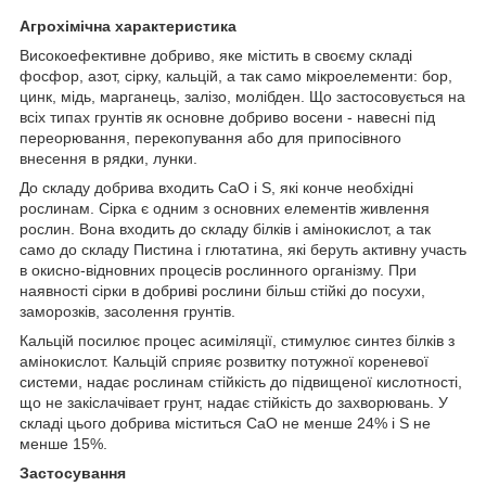
Агрохімічна характеристика
Високоефективне добриво, яке містить в своєму складі
фосфор, азот, сірку, кальцій, а так само мікроелементи: бор,
цинк, мідь, марганець, залізо, молібден. Що застосовується на
всіх типах грунтів як основне добриво восени - навесні під
переорювання, перекопування або для припосівного
внесення в рядки, лунки.
До складу добрива входить СаО і S, які конче необхідні
рослинам. Сірка є одним з основних елементів живлення
рослин. Вона входить до складу білків і амінокислот, а так
само до складу Пистина і глютатина, які беруть активну участь
в окисно-відновних процесів рослинного організму. При
наявності сірки в добриві рослини більш стійкі до посухи,
заморозків, засолення грунтів.
Кальцій посилює процес асиміляції, стимулює синтез білків з
амінокислот. Кальцій сприяє розвитку потужної кореневої
системи, надає рослинам стійкість до підвищеної кислотності,
що не закіслачівает грунт, надає стійкість до захворювань. У
складі цього добрива міститься СаО не менше 24% і S не
менше 15%.
Застосування