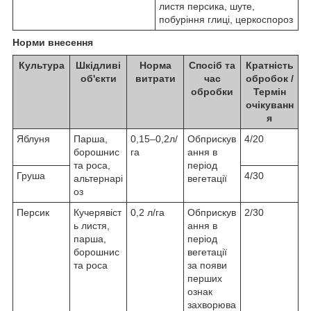
листя персика, шуте,
побуріння глиці, церкоспороз
Норми внесення
Культура
Шкідливі
Норма
Спосіб та
Кратність
об'єкти
витрати
час
обробок /
обробки
Термін
очікуванн
я
Яблуня
Парша,
0,15–0,2л/
Обприскув
4/20
борошнис
га
ання в
та роса,
період
Груша
4/30
альтернарі
вегетації
оз
Персик
Кучерявіст
0,2 л/га
Обприскув
2/30
ь листя,
ання в
парша,
період
борошнис
вегетації
та роса
за появи
перших
ознак
захворюва