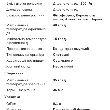
Вміст діючої речовини
Діфеноконазол 250 г/л
Діюча речовина
Діфеноконазол
Захворювання рослини
Фітофтороз, Курчавість
листя, Альтернаріоз, Парша
Максимальна
40 град.
температура ефективної
дії
Мінімальна температура
15 град.
ефективної дії
Препаративна форма
Концентрат емульсії
Тип впливу на організм
Системні
Характер дії пестициду
Суцільного
Хімічний склад
Неорганічні
Зберігання
Максимальна
35 град.
температура зберігання
Термін зберігання
36 міс
Упаковка
Об`єм
0.1 л
Упаковка
Пластиковий флакон