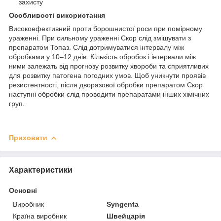
захисту
Особливості використання
Високоефективний проти борошнистої роси при помірному
ураженні. При сильному ураженні Скор слід змішувати з
препаратом Топаз. Слід дотримуватися інтервалу між
обробками у 10–12 днів. Кількість обробок і інтервали між
ними залежать від прогнозу розвитку хвороби та сприятливих
для розвитку патогена погодних умов. Щоб уникнути проявів
резистентності, після дворазової обробки препаратом Скор
наступні обробки слід проводити препаратами інших хімічних
груп.
Приховати
Характеристики
Основні
Виробник
Syngenta
Країна виробник
Швейцарія