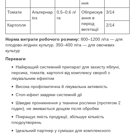
ння
Томати
Альтернар
0,5–0,6 л/
Обприскув
3/14
іоз
га
ання в
період
Картопля
2/14
вегетації
Норма витрати робочого розчину:
800–1200 л/га — для
плодово-ягідних культур, 350–400 л/га — для овочевих
культур
Переваги
Найкращий системний препарат для захисту яблуні,
персика, томатів, картоплі від комплексу хвороб з
лікувальним ефектом
Висока профілактична й лікувальна активність
Стоп-ефект завдяки системній дії
Швидке проникнення у тканини рослини (протягом 2
годин), не змивається дощем після обробки
Покращує якість продукції, збільшує кількість
плодоутворень
Ідеальний партнер у сумішах для комплексного