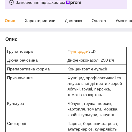
Замовлення під захистом
Опис
Характеристики
Доставка
Оплата
Умови п
Опис
Група товарів
Ф
унгіциди<
/td>
Діюча речовина
Дифеноконазол, 250 г/л
Препаративна форма
Концентрат емульсії
Призначення
Фунгіцид профілактичної та
лікувальної дії проти хвороб
яблуні, груші, персика,
томатів та картоплі
Культура
Яблуня, груша, персик,
картопля, томати, морква,
хвойні культури, капуста
Спектр дії
Парша, борошниста роса,
альтернаріоз, кучерявість