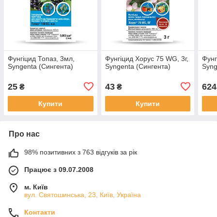
Фунгіцид Топаз, 3мл,
Фунгіцид Хорус 75 WG, 3г,
Фунг
Syngenta (Сингента)
Syngenta (Сингента)
Syng
25
43
624
₴
₴
Купити
Купити
Про нас
98% позитивних з 763 відгуків за рік
Працює з 09.07.2008
м. Київ
вул. Святошинська, 23, Київ, Україна
Контакти