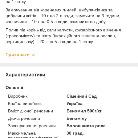
на 1 сотку.
Замочування від кореневих гнилей: цибуля-сіянка та
цибулини квітів – 10 г на 2 л води, замочити на 3 години,
часничини – 10 г на 0,5 л води, замочити на добу.
Полив під корінь від кили капусти, фузаріозного в’янення
(трахеомікозу) та вілту (інфекційного в’янення рослин,
вертицильозу) – 20 г на 5 л води на 1 сотку.
Приховати
Характеристики
Основні
Виробник
Сімейний Сад
Країна виробник
Україна
Вміст діючої речовини
Беномил 500г/кг
Діюча речовина
Беномілу
Захворювання рослини
Борошниста роса
Максимальна
30 град.
температура ефективної