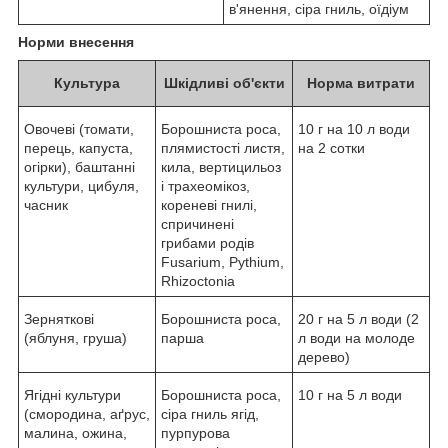
в'янення, сіра гниль, оїдіум
Норми внесення
Культура
Шкідливі об'єкти
Норма витрати
Овочеві (томати,
Борошниста роса,
10 г на 10 л води
перець, капуста,
плямистості листя,
на 2 сотки
огірки), баштанні
кила, вертицильоз
культури, цибуля,
і трахеомікоз,
часник
кореневі гнилі,
спричинені
грибами родів
Fusarium, Pythium,
Rhizoctonia
Зерняткові
Борошниста роса,
20 г на 5 л води (2
(яблуня, груша)
парша
л води на молоде
дерево)
Ягідні культури
Борошниста роса,
10 г на 5 л води
(смородина, аґрус,
сіра гниль ягід,
малина, ожина,
пурпурова