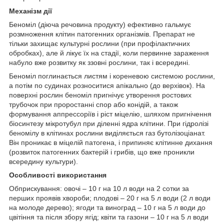
Механізм дії
Беноміл (діюча речовина продукту) ефективно гальмує
розмноження клітин патогенних організмів. Препарат не
тільки захищає культурні рослини (при профілактичних
обробках), але й лікує їх на стадії, коли первинне зараження
набуло вже розвитку як ззовні рослини, так і всередині.
Беноміл поглинається листям і кореневою системою рослини,
а потім по судинах розноситися апікально (до верхівок). На
поверхні рослин беноміл пригнічує утворення ростових
трубочок при проростанні спор або конідій, а також
формування аппрессоріїв і ріст міцелію, шляхом пригнічення
біосинтезу мікротубул при діленні ядра клітини. При гідролізі
беномілу в клітинах рослини виділяється газ бутолізоціанат.
Він проникає в міцелій патогена, і припиняє клітинне дихання
(розвиток патогенних бактерій і грибів, що вже проникли
всередину культури).
Особливості використання
Обприскування: овочі – 10 г на 10 л води на 2 сотки за
перших проявів хвороби; плодові – 20 г на 5 л води (2 л води
на молоде дерево); ягоди та виноград – 10 г на 5 л води до
цвітіння та після збору ягід; квіти та газони – 10 г на 5 л води