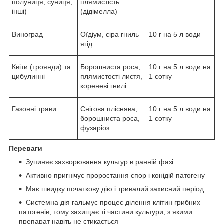
полуниця, суниця,
плямистість
інші)
(дідімелла)
Виноград
Оїдіум, сіра гниль
10 г на 5 л води
ягід
Квіти (троянди) та
Борошниста роса,
10 г на 5 л води на
цибулинні
плямистості листя,
1 сотку
кореневі гнилі
Газонні трави
Снігова пліснява,
10 г на 5 л води на
борошниста роса,
1 сотку
фузаріоз
Переваги
Зупиняє захворювання культур в ранній фазі
Активно пригнічує проростання спор і конідій патогену
Має швидку початкову дію і тривалий захисний період
Системна дія гальмує процес ділення клітин грибних
патогенів, тому захищає ті частини культури, з якими
препарат навіть не стикається