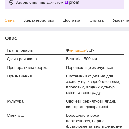
Замовлення під захистом
Опис
Характеристики
Доставка
Оплата
Умови п
Опис
Група товарів
Ф
унгіциди<
/td>
Діюча речовина
Беноміл, 500 г/кг
Препаративна форма
Порошок, що змочується
Призначення
Системний фунгіцид для
захисту від хвороб овочевих,
плодових, ягідних культур,
квітів та винограду
Культура
Овочеві, зерняткові, ягідні,
виноград, декоративні
Спектр дії
Борошниста роса,
церкоспороз, парша,
фузаріозне та вертицильозне