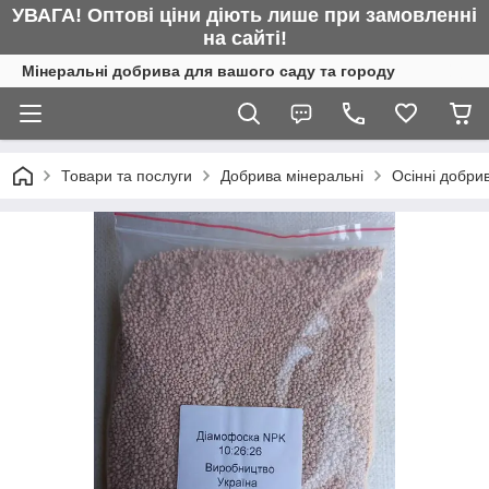
УВАГА! Оптові ціни діють лише при замовленні
на сайті!
Мінеральні добрива для вашого саду та городу
Товари та послуги
Добрива мінеральні
Осінні добри