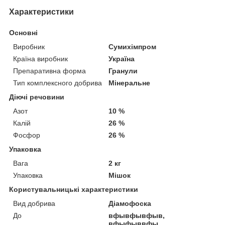
Характеристики
Основні
Виробник
Сумихімпром
Країна виробник
Україна
Препаративна форма
Гранули
Тип комплексного добрива
Мінеральне
Діючі речовини
Азот
10 %
Калій
26 %
Фосфор
26 %
Упаковка
Вага
2 кг
Упаковка
Мішок
Користувальницькі характеристики
Вид добрива
Діамофоска
До
вфывфывфыв,
вфыфыввфы,