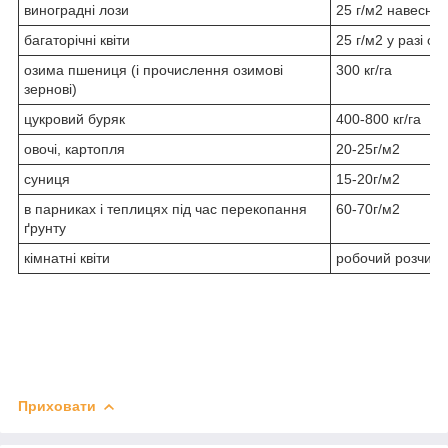
виноградні лози
25 г/м2 навесні,
багаторічні квіти
25 г/м2 у разі ос
озима пшениця (і прочислення озимові
300 кг/га
зернові)
цукровий буряк
400-800 кг/га
овочі, картопля
20-25г/м2
суниця
15-20г/м2
в парниках і теплицях під час перекопання
60-70г/м2
ґрунту
кімнатні квіти
робочий розчин 2
Приховати