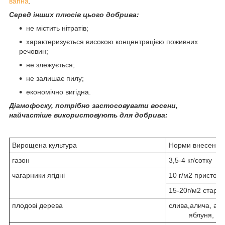
вапна
.
Серед інших плюсів цього добрива:
не містить нітратів;
характеризується високою концентрацією поживних
речовин;
не злежується;
не залишає пилу;
економічно вигідна.
Діамофоску, потрібно застосовувати восени,
найчастіше використовують для добрива:
Вирощена культура
Норми внесення
газон
3,5-4 кг/сотку
чагарники ягідні
10 г/м2 пристой
15-20г/м2 старше
плодові дерева
слива,
яблуня, айва,