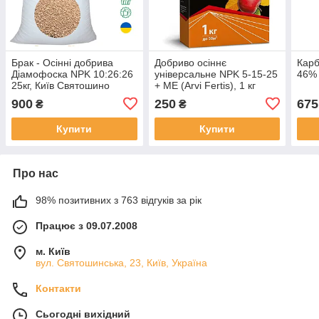
Брак - Осінні добрива
Добриво осіннє
Карб
Діамофоска NPK 10:26:26
універсальне NPK 5-15-25
46% 
25кг, Київ Святошино
+ ME (Arvi Fertis), 1 кг
900
250
675
₴
₴
Купити
Купити
Про нас
98% позитивних з 763 відгуків за рік
Працює з 09.07.2008
м. Київ
вул. Святошинська, 23, Київ, Україна
Контакти
Сьогодні вихідний