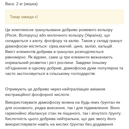
Вага: 2 кг (мішок)
Товар завжди є!
Це комплексне гранульоване добриво рожевого кольору
(Росія, Волорусь) або молочного кольору (Україна), що
складається з азоту, фосфору та калію. Також у складі гранул
діамофоски міститься: сірка,магній, цинк, залізо, кальцій.
Вміст елементів добрива в гранулах розподіляється
рівномірно. Як відомо, саме ці три елементи визначають
нормальний розвиток і ріст рослини. Завдяки їхньому
об'єднанню в одному добриві, діамофоска дуже популярна та
часто застосовується в сільському господарстві.
Отримують це добриво через нейтралізацію аміаком
екстракційної фосфорної кислоти.
Використовувати діамофоску можна на будь-яких ґрунтах як
для основного, рядка внесення, так і для підживлення. Воно
гармонійно збалансує стан як піщаного, так і зігнутого ґрунту.
Кислотність цього добрива нейтральна, що дає змогу його
використовувати навіть на кислих ґрунтах без додавання