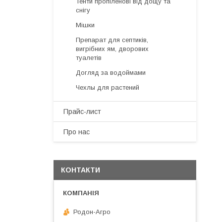
Тенти пропіленові від дощу та
снігу
Мішки
Препарат для септиків,
вигрібних ям, дворових
туалетів
Догляд за водоймами
Чехлы для растений
Прайс-лист
Про нас
КОНТАКТИ
Родон-Агро