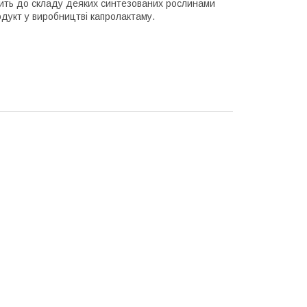
одить до складу деяких синтезованих рослинами
дукт у виробництві капролактаму.