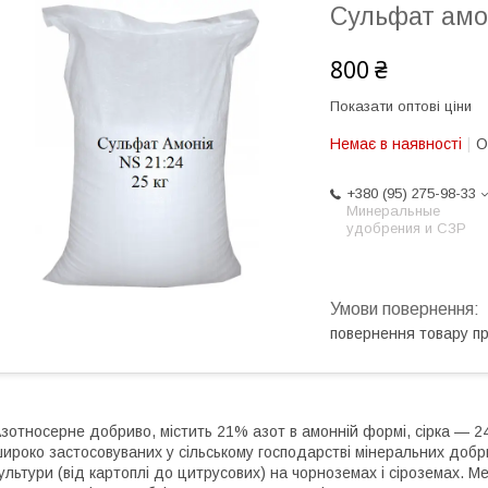
Сульфат амон
800 ₴
Показати оптові ціни
Немає в наявності
О
+380 (95) 275-98-33
Минеральные
удобрения и СЗР
повернення товару п
зотносерне добриво, містить 21% азот в амонній формі, сірка — 
ироко застосовуваних у сільському господарстві мінеральних добри
ультури (від картоплі до цитрусових) на чорноземах і сіроземах.