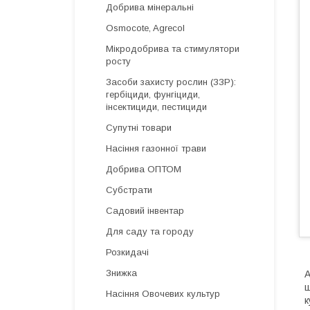
Добрива мінеральні
Osmocote, Agrecol
Мікродобрива та стимулятори
росту
Засоби захисту рослин (ЗЗР):
гербіциди, фунгіциди,
інсектициди, пестициди
Супутні товари
Насіння газонної трави
Добрива ОПТОМ
Субстрати
Садовий інвентар
Для саду та городу
Розкидачі
Знижка
А
ш
Насіння Овочевих культур
к