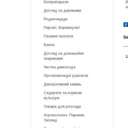
р
Біопрепарати
н
Догляд за деревами
Родентициди
Перлит, Вермекулит
Паливні пеллети
І
Вапно
Догляд за домашніми
Ц
тваринами
Чистка димохода
Протиожеледні реагенти
Декоративний камінь
Сидерати та кормові
культури
Товари для розсади
Агроволокно, Парники,
Теплиці