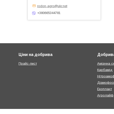
rodon-agro@ukr.net
+380665344781
Ціни на добрива
Добрива
Прайс-лист
Аміачна с
Карбамід
Нітроамо
Діамофос
Екоплант
Агролайф