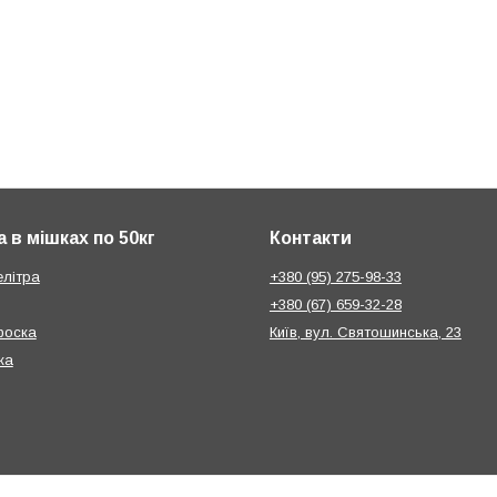
 в мішках по 50кг
Контакти
елітра
+380 (95) 275-98-33
+380 (67) 659-32-28
фоска
Київ, вул. Святошинська, 23
ка