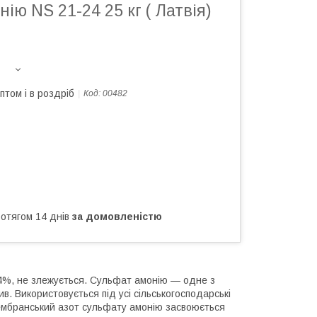
ію NS 21-24 25 кг ( Латвія)
птом і в роздріб
Код:
00482
ротягом 14 днів
за домовленістю
24%, не злежується. Сульфат амонію — одне з
в. Використовується під усі сільськогосподарські
 Мембранський азот сульфату амонію засвоюється