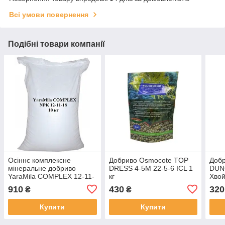
Всі умови повернення
Подібні товари компанії
Осіннє комплексне
Добриво Osmocote TOP
Добр
мінеральне добриво
DRESS 4-5M 22-5-6 ICL 1
DUN
YaraMila COMPLEX 12-11-
кг
Хвой
18, 10 кг
18-5
910
430
320
₴
₴
Купити
Купити