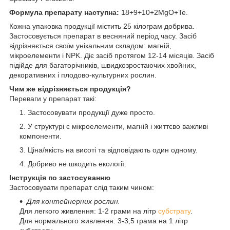
Формула препарату наступна:
18+9+10+2MgO+Te.
Кожна упаковка продукції містить 25 кілограм добрива.
Застосовується препарат в весняний період часу. Засіб
відрізняється своїм унікальним складом: магній,
мікроелементи і NPK. Діє засіб протягом 12-14 місяців. Засіб
підійде для багаторічників, швидкозростаючих хвойних,
декоративних і плодово-культурних рослин.
Чим же відрізняється продукція?
Переваги у препарат такі:
Застосовувати продукції дуже просто.
У структурі є мікроелементи, магній і життєво важливі
компоненти.
Ціна/якість на висоті та відповідають один одному.
Добриво не шкодить екології.
Інструкція по застосуванню
Застосовувати препарат слід таким чином:
Для контейнерних рослин.
Для легкого живлення: 1-2 грами на літр
субстрату
.
Для нормального живлення: 3-3,5 грама на 1 літр