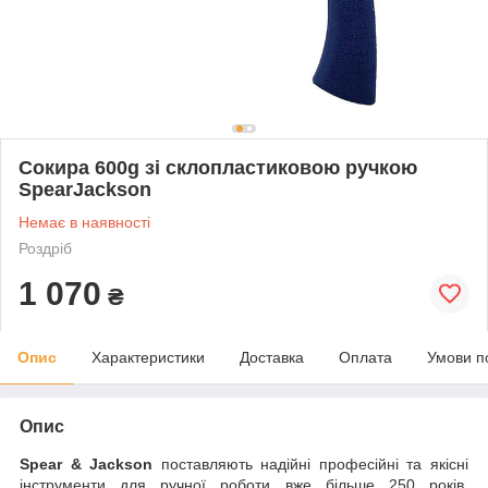
Сокира 600g зі склопластиковою ручкою
SpearJackson
Немає в наявності
Роздріб
1 070
₴
Опис
Характеристики
Доставка
Оплата
Умови п
Опис
Spear & Jackson
поставляють надійні професійні та якісні
інструменти для ручної роботи вже більше 250 років.