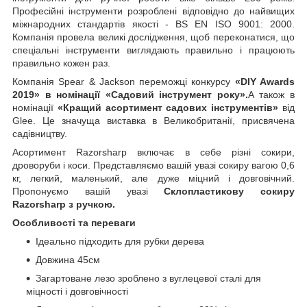
Професійні інструменти розроблені відповідно до найвищих
міжнародних стандартів якості - BS EN ISO 9001: 2000.
Компанія провела великі дослідження, щоб переконатися, що
спеціальні інструменти виглядають правильно і працюють
правильно кожен раз.
Компанія Spear & Jackson переможці конкурсу
«DIY Awards
2019» в номінації «Садовий інструмент року».
А також в
номінації
«Кращий асортимент садових інструментів»
від
Glee. Це значуща виставка в Великобританії, присвячена
садівництву.
Асортимент Razorsharp включає в себе різні сокири,
дроворуби і коси. Представляємо вашій увазі сокиру вагою 0,6
кг, легкий, маленький, але дуже міцний і довговічний.
Пропонуємо вашій увазі
Склопластикову сокиру
Razorsharp з ручкою.
Особливості та переваги
Ідеально підходить для рубки дерева
Довжина 45см
Загартоване лезо зроблено з вуглецевої сталі для
міцності і довговічності