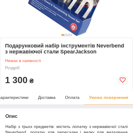
Подарунковий набір інструментів Neverbend
з нержавіючої стали SpearJackson
Немає в наявності
Роздріб
1 300
₴
арактеристики
Доставка
Оплата
Умови повернення
Опис
Набір з трьох предметів: містить лопатку з нержавіючої сталі
Neverbend, лопатку для пересадки і вилку для видалення