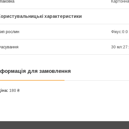
паковка
Картонна
Користувальницькі характеристики
ип рослин
Фікус:0:0
асування
30 мл:27
нформація для замовлення
іна:
180 ₴