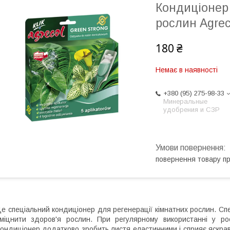
Кондиціонер
рослин Agrec
180 ₴
Немає в наявності
+380 (95) 275-98-33
Минеральные
удобрения и СЗР
повернення товару п
е спеціальний кондиціонер для регенерації кімнатних рослин. 
міцнити здоров'я рослин. При регулярному використанні у ро
ондиціонер додатково зробить листя еластичними і сприяє яскрав