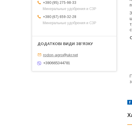
+380 (95) 275-98-33
п
Минеральные удобрения и СЗР
З
+380 (67) 659-32-28
щ
Минеральные удобрения и СЗР
т
с
rodon-agro@ukr.net
+380665344781
П
з
Х