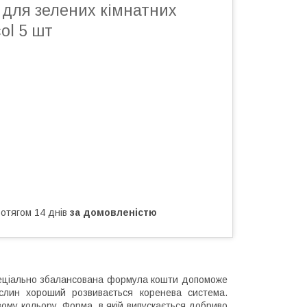
 для зелених кімнатних
ol 5 шт
ротягом 14 днів
за домовленістю
Спеціально збалансована формула кошти допоможе
слин хороший розвивається коренева система.
ому кольору. Форма, в якій випускається добриво