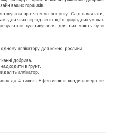
зайн ваших горщиків.
стовувати протягом усього року. Слід пам'ятати,
ам, для яких період вегетації в природних умовах
результатів культивування для них мають бути
 одному аплікатору для кожної рослини.
тіканні добрива.
о надходити в ґрунт.
видаліть аплікатор.
инах до 4 тижнів. Ефективність кондиціонера не