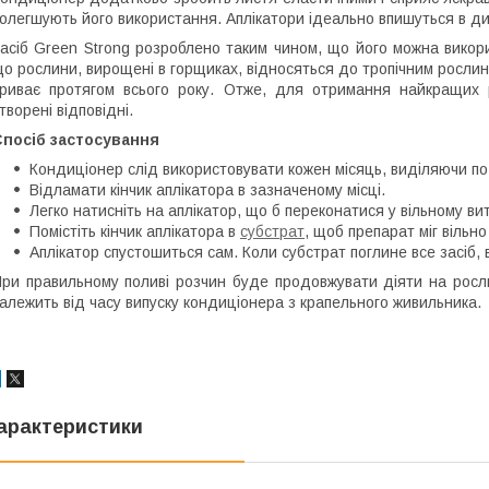
олегшують його використання. Аплікатори ідеально впишуться в ди
асіб Green Strong розроблено таким чином, що його можна викори
о рослини, вирощені в горщиках, відносяться до тропічним рослин
риває протягом всього року. Отже, для отримання найкращих 
творені відповідні.
Спосіб застосування
Кондиціонер слід використовувати кожен місяць, виділяючи по
Відламати кінчик аплікатора в зазначеному місці.
Легко натисніть на аплікатор, що б переконатися у вільному ви
Помістіть кінчик аплікатора в
субстрат
, щоб препарат міг вільн
Аплікатор спустошиться сам. Коли субстрат поглине все засіб, 
ри правильному поливі розчин буде продовжувати діяти на росл
алежить від часу випуску кондиціонера з крапельного живильника.
арактеристики