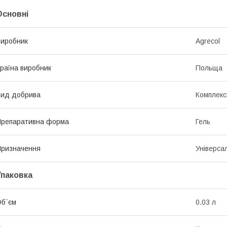
Основні
иробник
Agrecol
раїна виробник
Польща
ид добрива
Комплекс
репаративна форма
Гель
ризначення
Універса
Упаковка
б`єм
0.03 л