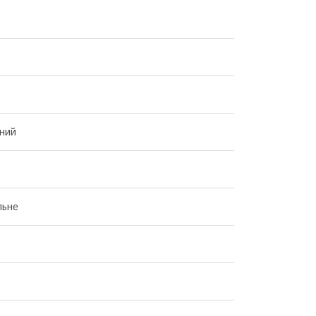
ний
льне