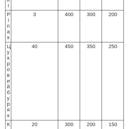
і
Р
3
400
300
200
і
п
а
к
Ц
40
450
350
250
у
к
р
о
в
и
й
б
у
р
я
к
К
20
300
200
150