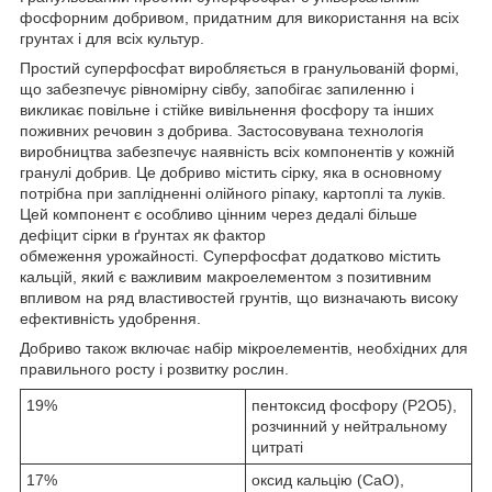
фосфорним добривом, придатним для використання на всіх
грунтах і для всіх культур.
Простий суперфосфат виробляється в гранульованій формі,
що забезпечує рівномірну сівбу, запобігає запиленню і
викликає повільне і стійке вивільнення фосфору та інших
поживних речовин з добрива. Застосовувана технологія
виробництва забезпечує наявність всіх компонентів у кожній
гранулі добрив. Це добриво містить сірку, яка в основному
потрібна при заплідненні олійного ріпаку, картоплі та луків.
Цей компонент є особливо цінним через дедалі більше
дефіцит сірки в ґрунтах як фактор
обмеження урожайності. Суперфосфат додатково містить
кальцій, який є важливим макроелементом з позитивним
впливом на ряд властивостей грунтів, що визначають високу
ефективність удобрення.
Добриво також включає набір мікроелементів, необхідних для
правильного росту і розвитку рослин.
19%
пентоксид фосфору (P2O5),
розчинний у нейтральному
цитраті
17%
оксид кальцію (CaO),