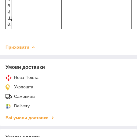
в
и
щ
а
Приховати
Умови доставки
Нова Пошта
Укрпошта
Самовивіз
Delivery
Всі умови доставки