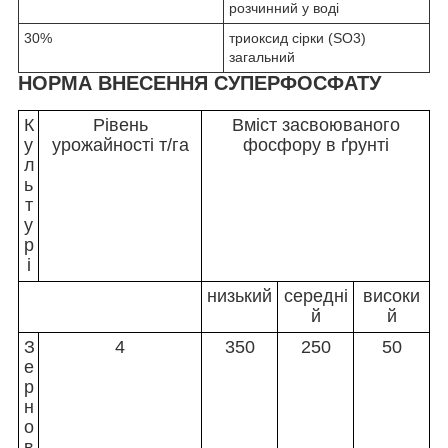
розчинний у воді
30%
триоксид сірки (SO3)
загальний
НОРМА ВНЕСЕННЯ СУПЕРФОСФАТУ
К
Рівень
Вміст засвоюваного
у
урожайності т/га
фосфору в ґрунті
л
ь
т
у
р
і
низький
середні
високи
й
й
З
4
350
250
50
е
р
н
о
в