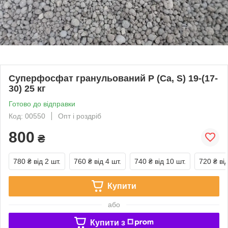
Суперфосфат гранульований P (Ca, S) 19-(17-
30) 25 кг
Готово до відправки
Код: 00550
Опт і роздріб
800
₴
780 ₴
від 2 шт.
760 ₴
від 4 шт.
740 ₴
від 10 шт.
720 ₴
ві
Купити
або
Купити з