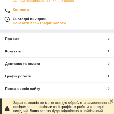
вул. Святошинська, 23, Київ, Україна
Контакти
Сьогодні вихідний
Показати весь графік роботи
Про нас
Контакти
Доставка та оплата
Графік роботи
Повна версія сайту
Сайт створено на маркетплейсі
Prom.ua
Зараз компанія не може швидко обробляти замовлення та
повідомлення, оскільки за її графіком роботи сьогодні
вихідний. Ваша заявка буде оброблена в найближчий
Політика конфіденційності