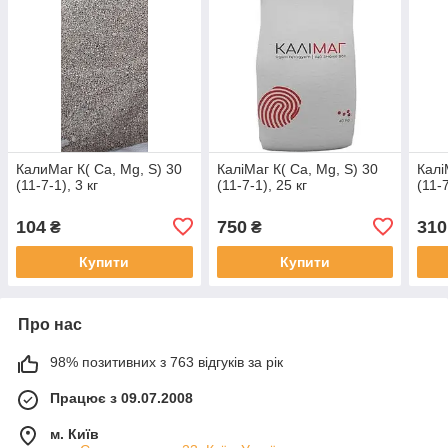
КалиМаг К( Ca, Mg, S) 30
КаліМаг К( Ca, Mg, S) 30
Калі
(11-7-1), 3 кг
(11-7-1), 25 кг
(11-7
104
750
310
₴
₴
Купити
Купити
Про нас
98% позитивних з 763 відгуків за рік
Працює з 09.07.2008
м. Київ