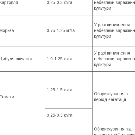
Картопля
0.25-0.3 кг/га
небезпеки заражен
культури
У разі виникнення
Морква
0.75-1.25 кг/га
небезпеки заражен
культури
У разі виникнення
Цибуля ріпчаста
1.0-1.25 кг/га
небезпеки заражен
культури
1.25-1.5 кг/га
Обприскування в
Томати
період вегетації
0.25-0.3 кг/га
Обприскування під
час вегетації залеж