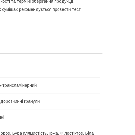
ості та терміні зберігання продукції.
х сумішах рекомендується провести тест
-трансламінарний
дорозчинні гранули
чні
роз, Бура плямистість, Іржа, Філостіктоз, Біла