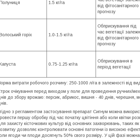
Полуниця
1.5 кг/га
від фітосанітарного
прогнозу
Обприскування під
час вегетації залеж
Волоський горіх
1.0-1.5 кг/га
від фітосанітарного
прогнозу
Обприскування в
Капуста
0.75-1.25 кг/га
період вегетації
орма витрати робочого розчину: 250-1000 л/га в залежності від вид
трок очікування перед виходом у поле для проведення ручних/меха
нів до збору врожаю: персик, абрикос, вишня - 40 днів, черешня, мо
нів.
гідно з регламентом застосування препарат Сигнум можна викорис
ровести першу обробку під час початку цвітіння або коли квітки р
ля захисту кісточкових культур від основних захворювань, таких як 
озвитку дозволяє контролювати основні патогени із високою ефекти
оли ягоди чи плоди досягнуть 50% свого розміру. У цій фазі можна