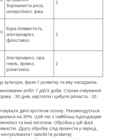
2
борошниста роса,
склеротініоз, іржа
Бура плямистість,
но
альтернаріоз,
2
філостикоз
Альтернаріоз, сіра
гниль, фомоз,
2
різоктоніоз
у культури, фази її розвитку та віку насаджень.
нізованих робіт 7 діб/3 доби. Строки очікування
рква - 30 днів, картопля і цибуля ріпчаста - 20
товувати двічі протягом сезону. Рекомендується
озкрилися на 30%. Цей час є найбільш підходящим
моніліоз та інші патогени. Обробка у цій фазі
вністю. Другу обробку слід провести у період,
 контролювати і запобігти розвитку