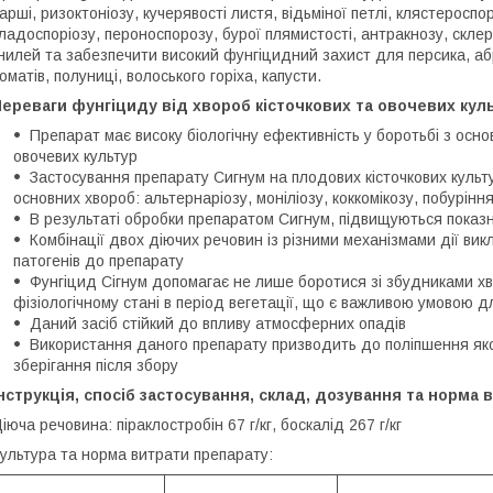
арші, ризоктоніозу, кучерявості листя, відьміної петлі, клястероспо
ладоспоріозу, пероноспорозу, бурої плямистості, антракнозу, склеро
нилей та забезпечити високий фунгіцидний захист для персика, абри
оматів, полуниці, волоського горіха, капусти.
ереваги фунгіциду від хвороб кісточкових та овочевих кул
Препарат має високу біологічну ефективність у боротьбі з осн
овочевих культур
Застосування препарату Сигнум на плодових кісточкових куль
основних хвороб: альтернаріозу, моніліозу, коккомікозу, побурін
В результаті обробки препаратом Сигнум, підвищуються показн
Комбінації двох діючих речовин із різними механізмами дії ви
патогенів до препарату
Фунгіцид Сігнум допомагає не лише боротися зі збудниками х
фізіологічному стані в період вегетації, що є важливою умовою д
Даний засіб стійкий до впливу атмосферних опадів
Використання даного препарату призводить до поліпшення якост
зберігання після збору
нструкція, спосіб застосування, склад, дозування та норма 
іюча речовина: піраклостробін 67 г/кг, боскалід 267 г/кг
ультура та норма витрати препарату: