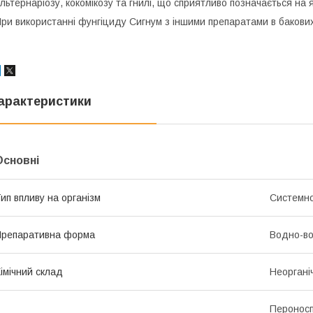
льтернаріозу, кокомікозу та гнилі, що сприятливо позначається на як
ри використанні фунгіциду Сигнум з іншими препаратами в бакови
арактеристики
Основні
ип впливу на організм
Системно
репаративна форма
Водно-во
імічний склад
Неоргані
Пероноспо