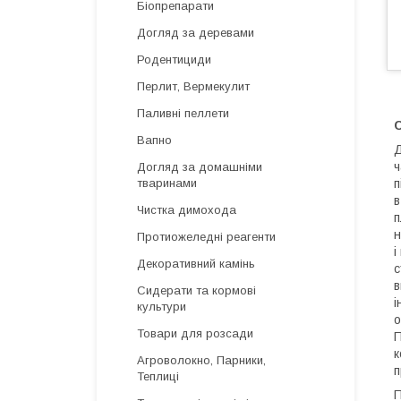
Біопрепарати
Догляд за деревами
Родентициди
Перлит, Вермекулит
Паливні пеллети
Вапно
Д
ч
Догляд за домашніми
п
тваринами
в
Чистка димохода
п
н
Протиожеледні реагенти
і
Декоративний камінь
с
в
Сидерати та кормові
і
культури
о
Товари для розсади
П
к
Агроволокно, Парники,
п
Теплиці
П