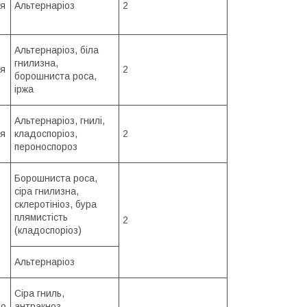
ня
Альтернаріоз
2
Альтернаріоз, біла
гнилизна,
ня
2
борошниста роса,
іржа
Альтернаріоз, гнилі,
ня
кладоспоріоз,
2
пероноспороз
Борошниста роса,
сіра гнилизна,
склеротініоз, бура
плямистість
2
(кладоспоріоз)
Альтернаріоз
Сіра гниль,
но
антракноз,