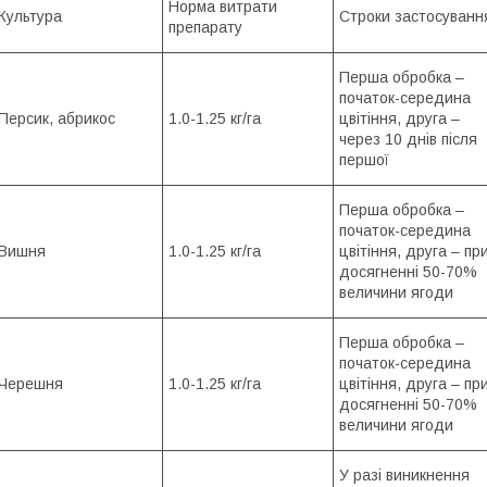
Норма витрати
Культура
Строки застосуванн
препарату
Перша обробка –
початок-середина
Персик, абрикос
1.0-1.25 кг/га
цвітіння, друга –
через 10 днів після
першої
Перша обробка –
початок-середина
Вишня
1.0-1.25 кг/га
цвітіння, друга – пр
досягненні 50-70%
величини ягоди
Перша обробка –
початок-середина
Черешня
1.0-1.25 кг/га
цвітіння, друга – пр
досягненні 50-70%
величини ягоди
У разі виникнення