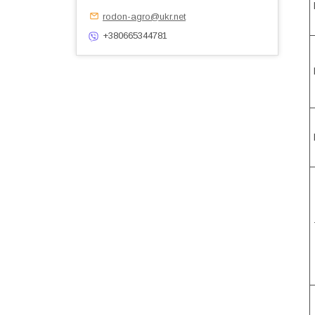
rodon-agro@ukr.net
+380665344781