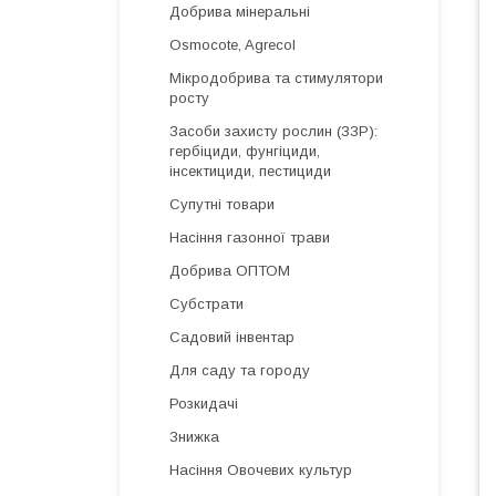
Добрива мінеральні
Osmocote, Agrecol
Мікродобрива та стимулятори
росту
Засоби захисту рослин (ЗЗР):
гербіциди, фунгіциди,
інсектициди, пестициди
Супутні товари
Насіння газонної трави
Добрива ОПТОМ
Субстрати
Садовий інвентар
Для саду та городу
Розкидачі
Знижка
Насіння Овочевих культур