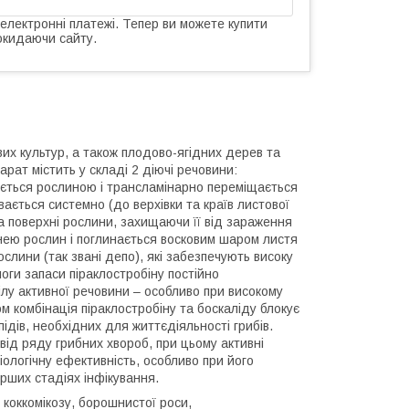
 електронні платежі. Тепер ви можете купити
окидаючи сайту.
х культур, а також плодово-ягідних дерев та
рат містить у складі 2 діючі речовини:
оюється рослиною і трансламінарно переміщається
ається системно (до верхівки та країв листової
на поверхні рослини, захищаючи її від зараження
нею рослин і поглинається восковим шаром листя
ослини (так звані депо), які забезпечують високу
оги запаси піраклостробіну постійно
лу активної речовини – особливо при високому
м комбінація піраклостробіну та боскаліду блокує
ідів, необхідних для життєдіяльності грибів.
ід ряду грибних хвороб, при цьому активні
ологічну ефективність, особливо при його
ерших стадіях інфікування.
коккомікозу, борошнистої роси,