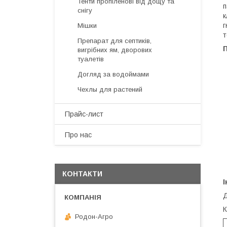
Тенти пропіленові від дощу та
п
снігу
к
г
Мішки
т
Препарат для септиків,
П
вигрібних ям, дворових
туалетів
Догляд за водоймами
Чехлы для растений
Прайс-лист
Про нас
КОНТАКТИ
І
Д
К
Родон-Агро