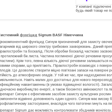
У компанії підключені
будь-який товар не п
Системний
фунгіцид
Signum BASF Німеччина
вокомпонентний фунгіцид Сигнум призначений для захисту овочеви
агарників від широкого спектру грибкових захворювань. Даний препа
іраклостробін та боскалід. Після обробки боскалід частково засв
 протилежний бік листа. Частина поглиненої діючої речовини просув
ластини). Крім того, певна кількість діючої речовини залишається 
овими спорами, що прилітають. Піраклостробін взаємодіє з поверх
 плодів. Це дозволяє створити міцно пов'язані запаси на поверхні р
тійкість до атмосферних опадів. У той же час, при надходженні вол
ивільняються. Навіть малих доз достатньо для нового перерозподі
нфекційному навантаженны (в умовах підвищеної вологості). Загало
дночасно виробництво енергії, а також біосинтез амінокислот та ліп
репарат Сигнум є ефективним засобом захисту культурних рослин в
омпоненти відмінно доповнюють один одного. Сигнум має високу бі
рофілактичному застосуванні, внаслідок чого патогени гинуть на п
репарат Signum дає можливість контролювати збудників моніліозу, 