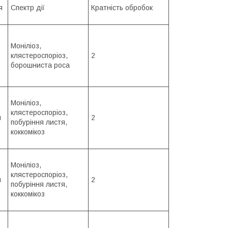
я
Спектр дії
Кратність обробок
Моніліоз,
клястероспоріоз,
2
борошниста роса
Моніліоз,
клястероспоріоз,
и
2
побуріння листя,
коккомікоз
Моніліоз,
клястероспоріоз,
и
2
побуріння листя,
коккомікоз