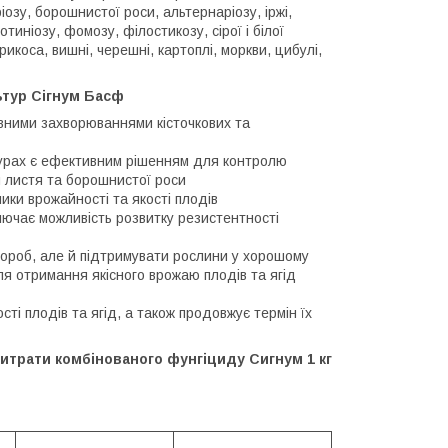
ріозу, борошнистої роси, альтернаріозу, іржі,
тиніозу, фомозу, філостикозу, сірої і білої
коса, вишні, черешні, картоплі, моркви, цибулі,
ьтур Сігнум Басф
овними захворюваннями кісточкових та
турах є ефективним рішенням для контролю
ня листя та борошнистої роси
ики врожайності та якості плодів
ключає можливість розвитку резистентності
вороб, але й підтримувати рослини у хорошому
ля отримання якісного врожаю плодів та ягід
і плодів та ягід, а також продовжує термін їх
витрати комбінованого фунгіциду Сигнум 1 кг