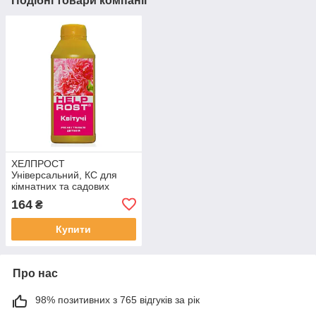
Подібні товари компанії
ХЕЛПРОСТ
Універсальний, КС для
кімнатних та садових
декоративних-квітучих
164
₴
рослин, 0,5 л
Купити
Про нас
98% позитивних з 765 відгуків за рік