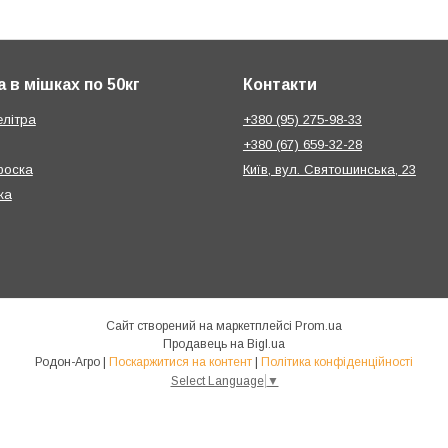
 в мішках по 50кг
Контакти
елітра
+380 (95) 275-98-33
+380 (67) 659-32-28
фоска
Київ, вул. Святошинська, 23
ка
Сайт створений на маркетплейсі
Prom.ua
Продавець на Bigl.ua
Родон-Агро |
Поскаржитися на контент
|
Політика конфіденційності
Select Language
▼