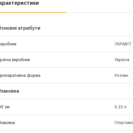
арактеристики
Основні атрибути
иробник
УКРАВІТ
раїна виробник
Україна
репаративна форма
Розчин
Упаковка
б`єм
0.15 л
паковка
Пластико