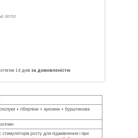
од:
00753
ротягом 14 днів
за домовленістю
а
 сполуки + гіберліни + ауксини + бурштинова
розчин
 стимуляторів росту для підживлення і при