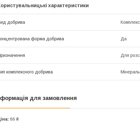
Користувальницькі характеристики
ид добрива
Комплекс
онцентрована форма добрива
Да
ризначення
Для роз
ип комплексного добрива
Мінераль
нформація для замовлення
іна:
66 ₴