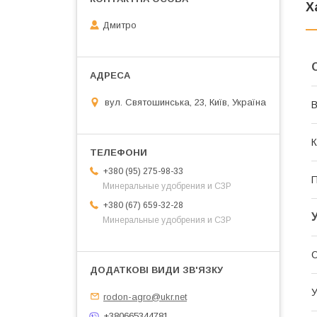
Х
Дмитро
вул. Святошинська, 23, Київ, Україна
В
К
+380 (95) 275-98-33
П
Минеральные удобрения и СЗР
+380 (67) 659-32-28
Минеральные удобрения и СЗР
О
У
rodon-agro@ukr.net
+380665344781