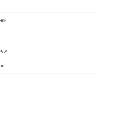
ний
сади
не