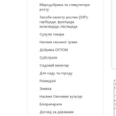
Мікродобрива та стимулятори
росту
Засоби захисту рослин (ЗЗР):
гербіциди, фунгіциди,
інсектициди, пестициди
Супутні товари
Насіння газонної трави
Добрива ОПТОМ
Субстрати
Садовий інвентар
Для саду та городу
Розкидачі
Знижка
Насіння Овочевих культур
Біопрепарати
Догляд за деревами