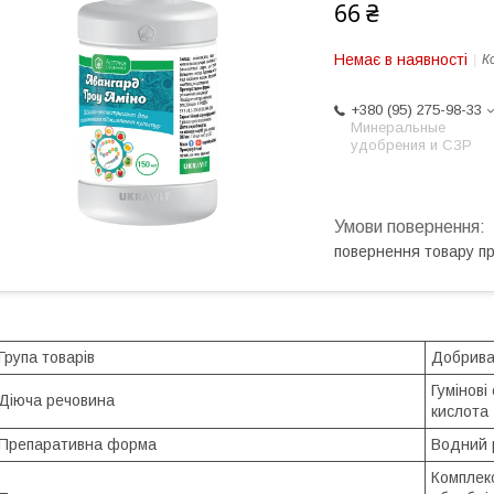
66 ₴
Немає в наявності
К
+380 (95) 275-98-33
Минеральные
удобрения и СЗР
повернення товару п
Група товарів
Добрив
Гумінові
Діюча речовина
кислота
Препаративна форма
Водний 
Комплекс