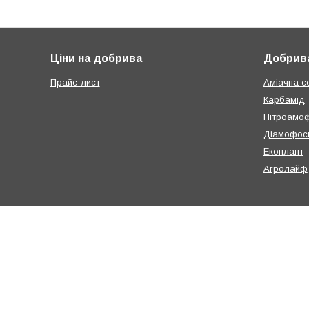
Ціни на добрива
Добрива
Прайс-лист
Аміачна с
Карбамід
Нітроамо
Діамофос
Екоплант
Агролайф