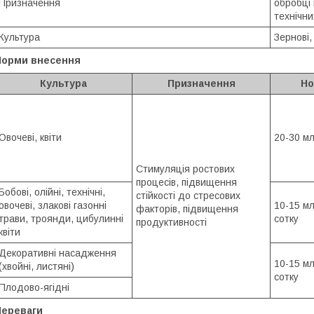
Призначення
обробці 
технічни
Культура
Зернові, 
Норми внесення
Культура
Призначення
Но
Овочеві, квіти
20-30 мл
Стимуляція ростових
процесів, підвищення
Бобові, олійні, технічні,
стійкості до стресових
овочеві, злакові газонні
10-15 мл
факторів, підвищення
трави, троянди, цибулинні
сотку
продуктивності
квіти
Декоративні насадження
10-15 мл
(хвойні, листяні)
сотку
Плодово-ягідні
Переваги