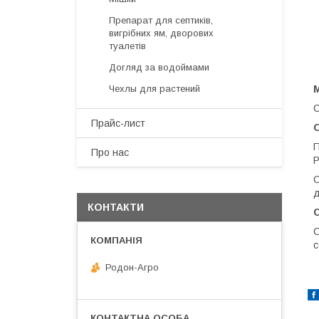
Препарат для септиків,
вигрібних ям, дворових
туалетів
Догляд за водоймами
Чехлы для растений
М
С
Прайс-лист
П
Про нас
Р
О
д
КОНТАКТИ
С
С
с
Родон-Агро