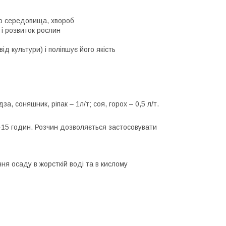
го середовища, хвороб
 і розвиток рослин
 культури) і поліпшує його якість
за, соняшник, ріпак – 1л/т; соя, горох – 0,5 л/т.
0-15 годин. Розчин дозволяється застосовувати
ня осаду в жорсткій воді та в кислому