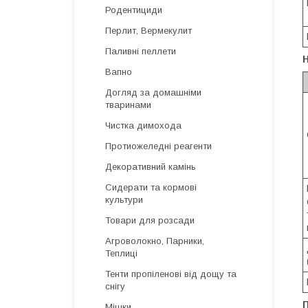
Родентициди
Перлит, Вермекулит
Паливні пеллети
Вапно
Догляд за домашніми
тваринами
Чистка димохода
Протиожеледні реагенти
Декоративний камінь
Сидерати та кормові
культури
Товари для розсади
Агроволокно, Парники,
Теплиці
Тенти пропіленові від дощу та
снігу
Мішки