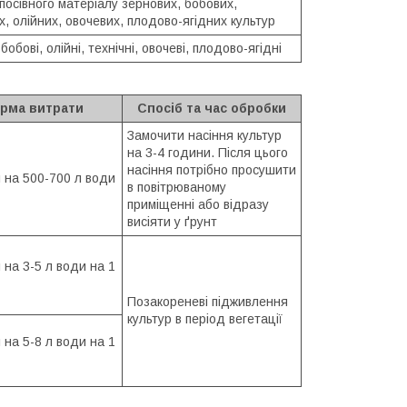
посівного матеріалу зернових, бобових,
х, олійних, овочевих, плодово-ягідних культур
бобові, олійні, технічні, овочеві, плодово-ягідні
рма витрати
Спосіб та час обробки
Замочити насіння культур
на 3-4 години. Після цього
насіння потрібно просушити
 на 500-700 л води
в повітрюваному
приміщенні або відразу
висіяти у ґрунт
 на 3-5 л води на 1
Позакореневі підживлення
культур в період вегетації
 на 5-8 л води на 1