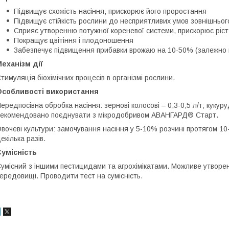
Підвищує схожість насіння, прискорює його проростання
Підвищує стійкість рослини до несприятливих умов зовнішньо
Сприяє утворенню потужної кореневої системи, прискорює ріст
Покращує цвітіння і плодоношення
Забезпечує підвищення прибавки врожаю на 10-50% (залежно від
еханізм дії
тимуляція біохімічних процесів в організмі рослини.
Особливості використання
ередпосівна обробка насіння: зернові колосові – 0,3-0,5 л/т; кукуруд
екомендовано поєднувати з мікродобривом АВАНГАРД® Старт.
вочеві культури: замочування насіння у 5-10% розчині протягом 1
екілька разів.
умісність
умісний з іншими пестицидами та агрохімікатами. Можливе утворен
ередовищі. Проводити тест на сумісність.