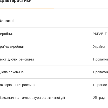
арактеристики
Основні
иробник
УКРАВІТ
раїна виробник
Україна
міст діючої речовини
Пропамок
іюча речовина
Пропамок
ахворювання рослини
Пероносп
аксимальна температура ефективної дії
25 град.