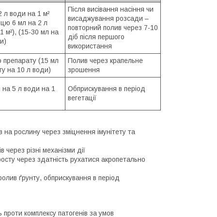
Після висівання насіння чи
2 л води на 1 м²
висаджування розсади –
цю 6 мл на 2 л
повторний полив через 7-10
1 м²), (15-30 мл на
діб після першого
и)
використання
 препарату (15 мл
Полив через крапельне
у на 10 л води)
зрошення
 на 5 л води на 1
Обприскування в період
вегетації
в на рослину через зміцнення імунітету та
в через різні механізми дії
росту через здатність рухатися акропетально
ролив ґрунту, обприскування в період
 проти комплексу патогенів за умов