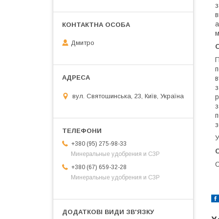
з
в
а
м
Дмитро
П
п
в
з
вул. Святошинська, 23, Київ, Україна
р
з
п
з
У
+380 (95) 275-98-33
С
Минеральные удобрения и СЗР
С
+380 (67) 659-32-28
Минеральные удобрения и СЗР