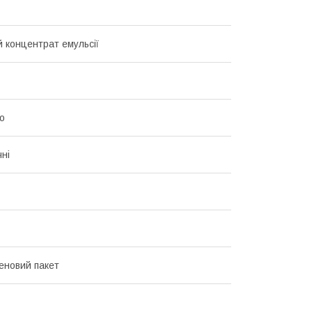
 концентрат емульсії
о
чні
еновий пакет