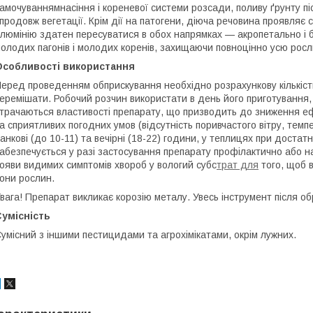
амочуваннямнасіння і кореневої системи розсади, поливу ґрунту пі
продовж вегетації. Крім дії на патогени, діюча речовина проявляє
люмінію здатен пересуватися в обох напрямках — акропетально і б
олодих пагонів і молодих коренів, захищаючи повноцінно усю рослин
Особливості використання
еред проведенням обприскування необхідно розрахункову кількість
еремішати. Робочий розчин використати в день його приготування, 
трачаються властивості препарату, що призводить до зниження еф
а сприятливих погодних умов (відсутність поривчастого вітру, тем
анкові (до 10-11) та вечірні (18-22) години, у теплицях при доста
абезпечується у разі застосування препарату профілактично або на
ояви видимих симптомів хвороб у вологий субс
трат для
того, щоб в
они рослин.
вага! Препарат викликає корозію металу. Увесь інструмент після 
умісність
умісний з іншими пестицидами та агрохімікатами, окрім лужних.