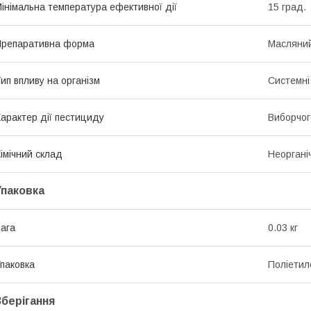
інімальна температура ефективної дії
15 град.
репаративна форма
Масляний
ип впливу на організм
Системні
арактер дії пестициду
Виборчог
імічний склад
Неоргані
Упаковка
ага
0.03 кг
паковка
Поліетил
Зберігання