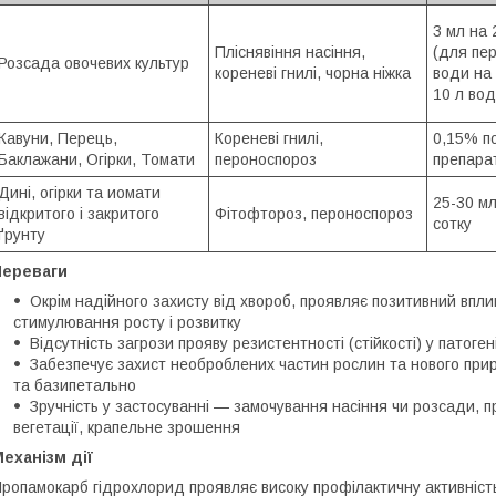
3 мл на 
Пліснявіння насіння,
(для пер
Розсада овочевих культур
кореневі гнилі, чорна ніжка
води на 
10 л вод
Кавуни, Перець,
Кореневі гнилі,
0,15% по
Баклажани, Огірки, Томати
пероноспороз
препарат
Дині, огірки та иомати
25-30 мл
відкритого і закритого
Фітофтороз, пероноспороз
сотку
ґрунту
Переваги
Окрім надійного захисту від хвороб, проявляє позитивний впли
стимулювання росту і розвитку
Відсутність загрози прояву резистентності (стійкості) у патогені
Забезпечує захист необроблених частин рослин та нового при
та базипетально
Зручність у застосуванні — замочування насіння чи розсади, п
вегетації, крапельне зрошення
еханізм дії
ропамокарб гідрохлорид проявляє високу профілактичну активність