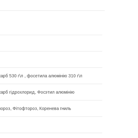
арб 530 г\л , фосетила алюмінію 310 г\л
арб гідрохлорид, Фосэтил алюмінію
ороз, Фітофтороз, Коренева гниль