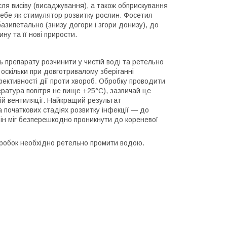
сля висіву (висаджування), а також обприскування
 себе як стимулятор розвитку рослин. Фосетил
азипетально (знизу догори і згори донизу), до
у та її нові прирости.
 препарату розчинити у чистій воді та ретельно
оскільки при довготривалому зберіганні
ективності дії проти хвороб. Обробку проводити
пература повітря не вище +25°С), зазвичай це
тній вентиляції. Найкращий результат
 початкових стадіях розвитку інфекції — до
ін міг безперешкодно проникнути до кореневої
обробок необхідно ретельно промити водою.