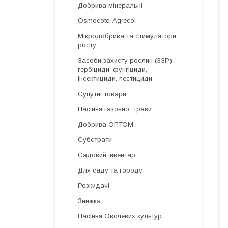
Добрива мінеральні
Osmocote, Agrecol
Мікродобрива та стимулятори
росту
Засоби захисту рослин (ЗЗР):
гербіциди, фунгіциди,
інсектициди, пестициди
Супутні товари
Насіння газонної трави
Добрива ОПТОМ
Субстрати
Садовий інвентар
Для саду та городу
Розкидачі
Знижка
Насіння Овочевих культур