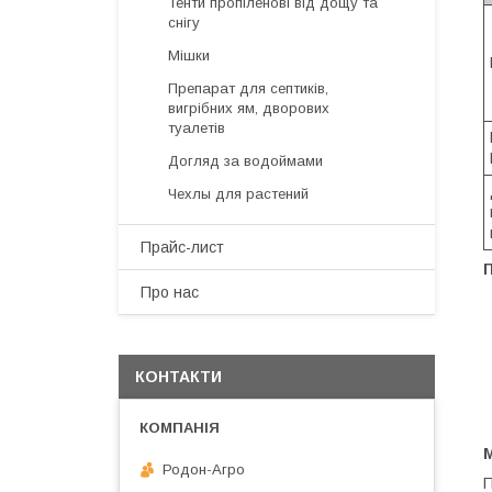
Тенти пропіленові від дощу та
снігу
Мішки
Препарат для септиків,
вигрібних ям, дворових
туалетів
Догляд за водоймами
Чехлы для растений
Прайс-лист
Про нас
КОНТАКТИ
М
Родон-Агро
П