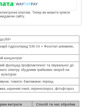
 електронні платежі. Тепер ви можете купити
окидаючи сайту.
ди<
/td>
карб гідрохлорид 530 г/л + Фосетил алюмінію,
ий концентрат
ий фунгіцид профілактичної та лікувальної дії
кого спектру збудників грибкових хвороб на
 культурах
кавуни, томати, баклажани, перець
жка, кореневі гнилі, переноспороз, фітофтороз
рма витрати
Спосіб та час обробки