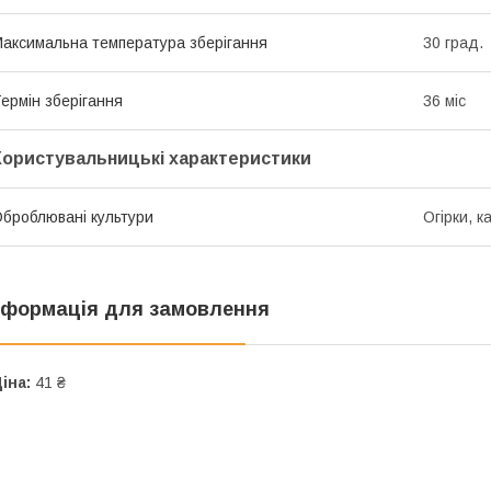
аксимальна температура зберігання
30 град.
ермін зберігання
36 міс
Користувальницькі характеристики
броблювані культури
Огірки, к
нформація для замовлення
іна:
41 ₴