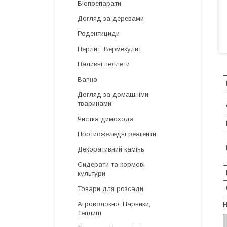
Біопрепарати
Догляд за деревами
Родентициди
Перлит, Вермекулит
Паливні пеллети
Вапно
Догляд за домашніми
тваринами
Чистка димохода
Протиожеледні реагенти
Декоративний камінь
Сидерати та кормові
культури
Товари для розсади
Агроволокно, Парники,
Теплиці