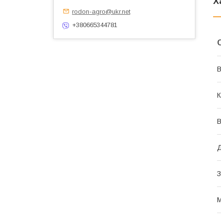
Х
rodon-agro@ukr.net
+380665344781
В
К
В
Д
З
М