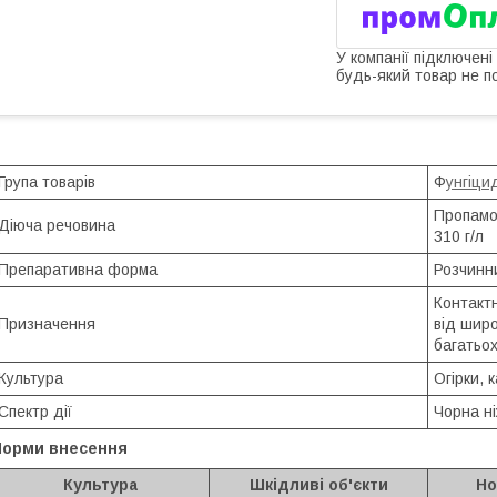
У компанії підключені
будь-який товар не п
Група товарів
Ф
унгіци
Пропамо
Діюча речовина
310 г/л
Препаративна форма
Розчинн
Контактн
Призначення
від широ
багатьох
Культура
Огірки, 
Спектр дії
Чорна ні
Норми внесення
Культура
Шкідливі об'єкти
Но