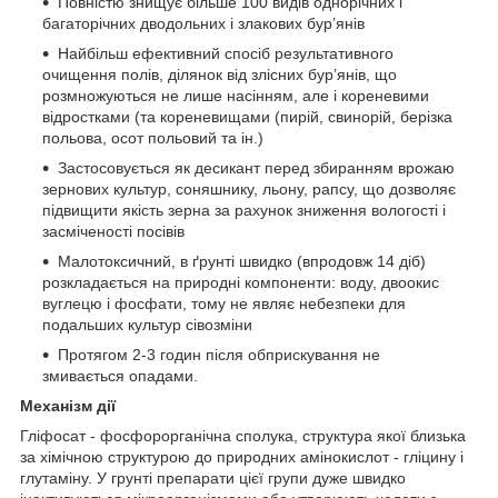
Повністю знищує більше 100 видів однорічних і
багаторічних дводольних і злакових бур’янів
Найбільш ефективний спосіб результативного
очищення полів, ділянок від злісних бур’янів, що
розмножуються не лише насінням, але і кореневими
відростками (та кореневищами (пирій, свинорій, берізка
польова, осот польовий та ін.)
Застосовується як десикант перед збиранням врожаю
зернових культур, соняшнику, льону, рапсу, що дозволяє
підвищити якість зерна за рахунок зниження вологості і
засміченості посівів
Малотоксичний, в ґрунті швидко (впродовж 14 діб)
розкладається на природні компоненти: воду, двоокис
вуглецю і фосфати, тому не являє небезпеки для
подальших культур сівозміни
Протягом 2-3 годин після обприскування не
змивається опадами.
Механізм дії
Гліфосат - фосфорорганічна сполука, структура якої близька
за хімічною структурою до природних амінокислот - гліцину і
глутаміну. У грунті препарати цієї групи дуже швидко