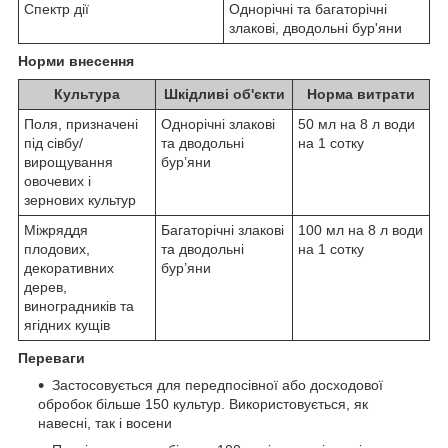
Спектр дії
Однорічні та багаторічні
злакові, дводольні бур'яни
Норми внесення
Культура
Шкідливі об'єкти
Норма витрати
Поля, призначені
Однорічні злакові
50 мл на 8 л води
під сівбу/
та дводольні
на 1 сотку
вирощування
бур’яни
овочевих і
зернових культур
Міжряддя
Багаторічні злакові
100 мл на 8 л води
плодових,
та дводольні
на 1 сотку
декоративних
бур’яни
дерев,
виноградників та
ягідних кущів
Переваги
Застосовується для передпосівної або досходової
обробок більше 150 культур. Використовується, як
навесні, так і восени