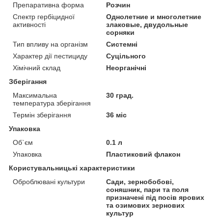
Препаративна форма
Розчин
Спектр гербіцидної
Однолетние и многолетние
активності
злаковые, двудольные
сорняки
Тип впливу на організм
Системні
Характер дії пестициду
Суцільного
Хімічний склад
Неорганічні
Зберігання
Максимальна
30 град.
температура зберігання
Термін зберігання
36 міс
Упаковка
Об`єм
0.1 л
Упаковка
Пластиковий флакон
Користувальницькі характеристики
Оброблювані культури
Сади, зернобобові,
соняшник, пари та поля
призначені під посів ярових
та озимових зернових
культур