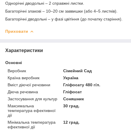
Однорічні дводольні – 2 справжні листки.
Багаторічні злакові – 10–20 см заввишки (або 4–5 листків).
Багаторічні дводольні – у фазі цвітіння (до початку старіння).
Приховати
Характеристики
Основні
Виробник
Сімейний Сад
Країна виробник
Україна
Вміст діючої речовини
Гліфосату 480 г/л.
Діюча речовина
Гліфосат
Застосування для культур
Соняшник
Максимальна
30 град.
температура ефективної
дії
Мінімальна температура
12 град.
ефективної дії