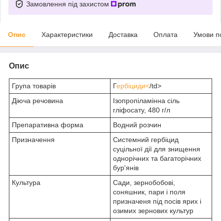
Замовлення під захистом
Опис
Характеристики
Доставка
Оплата
Умови п
Опис
Група товарів
Г
ербіциди<
/td>
Діюча речовина
Ізопропіламінна сіль
гліфосату, 480 г/л
Препаративна форма
Водний розчин
Призначення
Системний гербіцид
суцільної дії для знищення
однорічних та багаторічних
бур'янів
Культура
Сади, зернобобові,
соняшник, пари і поля
призначеня під посів ярих і
озимих зернових культур