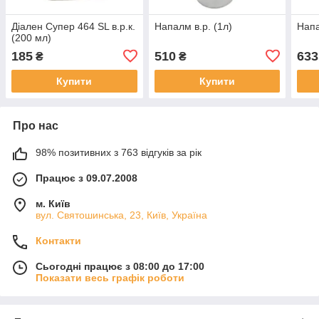
Діален Супер 464 SL в.р.к.
Напалм в.р. (1л)
Напа
(200 мл)
185
510
633
₴
₴
Купити
Купити
Про нас
98% позитивних з 763 відгуків за рік
Працює з 09.07.2008
м. Київ
вул. Святошинська, 23, Київ, Україна
Контакти
Сьогодні працює з 08:00 до 17:00
Показати весь графік роботи