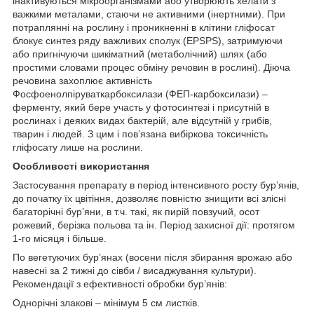
інактивуються мікроорганізмами або утворюють хелати з
важкими металами, стаючи не активними (інертними). При
потраплянні на рослину і проникненні в клітини гліфосат
блокує синтез ряду важливих сполук (EPSPS), затримуючи
або пригнічуючи шикіматний (метаболічний) шлях (або
простими словами процес обміну речовин в рослині). Діюча
речовина захоплює активність
Фосфоенолпіруваткарбоксилази (ФЕП-карбоксилази) –
ферменту, який бере участь у фотосинтезі і присутній в
рослинах і деяких видах бактерій, але відсутній у грибів,
тварин і людей. З цим і пов’язана вибіркова токсичність
гліфосату лише на рослини.
Особливості використання
Застосування препарату в період інтенсивного росту бур’янів,
до початку їх цвітіння, дозволяє повністю знищити всі злісні
багаторічні бур’яни, в т.ч. такі, як пирій повзучий, осот
рожевий, берізка польова та ін. Період захисної дії: протягом
1-го місяця і більше.
По вегетуючих бур’янах (восени після збирання врожаю або
навесні за 2 тижні до сівби / висаджування культури).
Рекомендації з ефективності обробки бур’янів:
Однорічні злакові – мінімум 5 см листків.