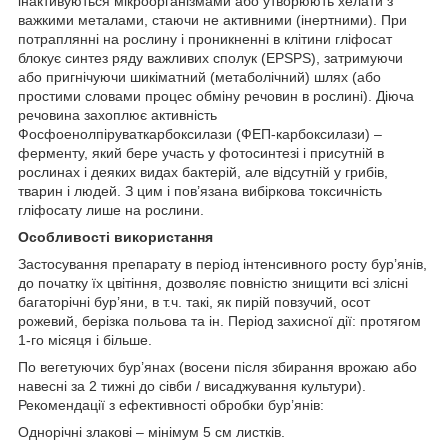
інактивуються мікроорганізмами або утворюють хелати з
важкими металами, стаючи не активними (інертними). При
потраплянні на рослину і проникненні в клітини гліфосат
блокує синтез ряду важливих сполук (EPSPS), затримуючи
або пригнічуючи шикіматний (метаболічний) шлях (або
простими словами процес обміну речовин в рослині). Діюча
речовина захоплює активність
Фосфоенолпіруваткарбоксилази (ФЕП-карбоксилази) –
ферменту, який бере участь у фотосинтезі і присутній в
рослинах і деяких видах бактерій, але відсутній у грибів,
тварин і людей. З цим і пов’язана вибіркова токсичність
гліфосату лише на рослини.
Особливості використання
Застосування препарату в період інтенсивного росту бур’янів,
до початку їх цвітіння, дозволяє повністю знищити всі злісні
багаторічні бур’яни, в т.ч. такі, як пирій повзучий, осот
рожевий, берізка польова та ін. Період захисної дії: протягом
1-го місяця і більше.
По вегетуючих бур’янах (восени після збирання врожаю або
навесні за 2 тижні до сівби / висаджування культури).
Рекомендації з ефективності обробки бур’янів:
Однорічні злакові – мінімум 5 см листків.