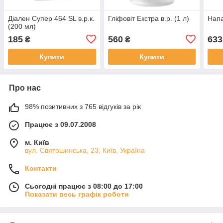
Діален Супер 464 SL в.р.к.
Гліфовіт Екстра в.р. (1 л)
Напа
(200 мл)
185
560
633
₴
₴
Купити
Купити
Про нас
98% позитивних з 765 відгуків за рік
Працює з 09.07.2008
м. Київ
вул. Святошинська, 23, Київ, Україна
Контакти
Сьогодні працює з 08:00 до 17:00
Показати весь графік роботи