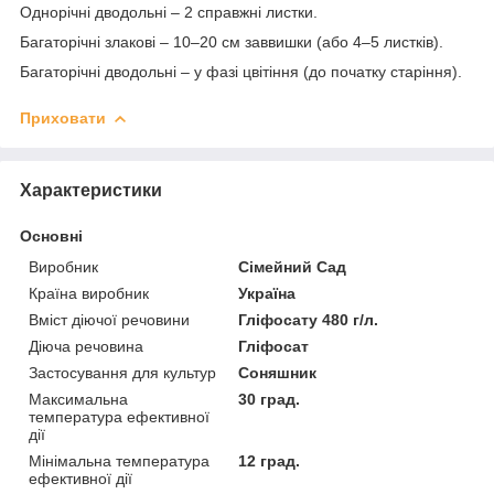
Однорічні дводольні – 2 справжні листки.
Багаторічні злакові – 10–20 см заввишки (або 4–5 листків).
Багаторічні дводольні – у фазі цвітіння (до початку старіння).
Приховати
Характеристики
Основні
Виробник
Сімейний Сад
Країна виробник
Україна
Вміст діючої речовини
Гліфосату 480 г/л.
Діюча речовина
Гліфосат
Застосування для культур
Соняшник
Максимальна
30 град.
температура ефективної
дії
Мінімальна температура
12 град.
ефективної дії