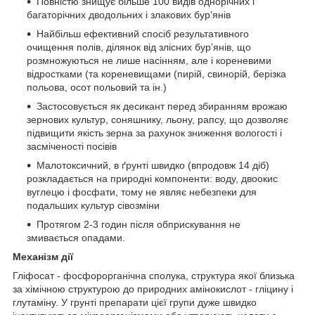
Повністю знищує більше 100 видів однорічних і
багаторічних дводольних і злакових бур’янів
Найбільш ефективний спосіб результативного
очищення полів, ділянок від злісних бур’янів, що
розмножуються не лише насінням, але і кореневими
відростками (та кореневищами (пирій, свинорій, берізка
польова, осот польовий та ін.)
Застосовується як десикант перед збиранням врожаю
зернових культур, соняшнику, льону, рапсу, що дозволяє
підвищити якість зерна за рахунок зниження вологості і
засміченості посівів
Малотоксичний, в ґрунті швидко (впродовж 14 діб)
розкладається на природні компоненти: воду, двоокис
вуглецю і фосфати, тому не являє небезпеки для
подальших культур сівозміни
Протягом 2-3 годин після обприскування не
змивається опадами.
Механізм дії
Гліфосат - фосфорорганічна сполука, структура якої близька
за хімічною структурою до природних амінокислот - гліцину і
глутаміну. У грунті препарати цієї групи дуже швидко