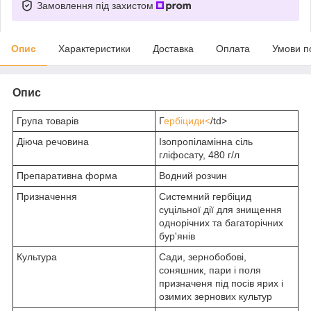
Замовлення під захистом
Опис
Характеристики
Доставка
Оплата
Умови п
Опис
Група товарів
Г
ербіциди<
/td>
Діюча речовина
Ізопропіламінна сіль
гліфосату, 480 г/л
Препаративна форма
Водний розчин
Призначення
Системний гербіцид
суцільної дії для знищення
однорічних та багаторічних
бур'янів
Культура
Сади, зернобобові,
соняшник, пари і поля
призначеня під посів ярих і
озимих зернових культур