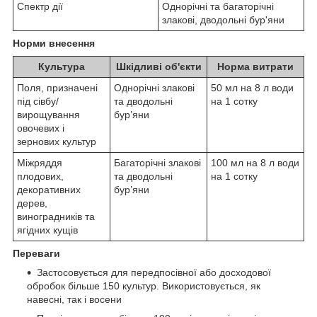
Спектр дії
Однорічні та багаторічні
злакові, дводольні бур'яни
Норми внесення
Культура
Шкідливі об'єкти
Норма витрати
Поля, призначені
Однорічні злакові
50 мл на 8 л води
під сівбу/
та дводольні
на 1 сотку
вирощування
бур’яни
овочевих і
зернових культур
Міжряддя
Багаторічні злакові
100 мл на 8 л води
плодових,
та дводольні
на 1 сотку
декоративних
бур’яни
дерев,
виноградників та
ягідних кущів
Переваги
Застосовується для передпосівної або досходової
обробок більше 150 культур. Використовується, як
навесні, так і восени