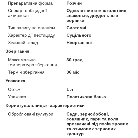
Препаративна форма
Розчин
Спектр гербіцидної
Однолетние и многолетние
активності
злаковые, двудольные
сорняки
Тип впливу на організм
Системні
Характер дії пестициду
Суцільного
Хімічний склад
Неорганічні
Зберігання
Максимальна
30 град.
температура зберігання
Термін зберігання
36 міс
Упаковка
Об`єм
1 л
Упаковка
Пластикова банка
Користувальницькі характеристики
Оброблювані культури
Сади, зернобобові,
соняшник, пари та поля
призначені під посів ярових
та озимових зернових
культур