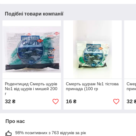
Подібні товари компанії
Родентицид Смерть щурів
Смерть щурам №1 тістова
Смер
No1 від щурів і мишей 200
принада (100 гр
прин
г
32
16
32
₴
₴
Про нас
98% позитивних з 763 відгуків за рік