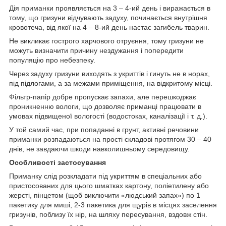
Дія приманки проявляється на 3 – 4-ий день і виражається в
тому, що гризуни відчувають задуху, починається внутрішня
кровотеча, від якої на 4 – 8-ий день настає загибель тварин.
Не викликає гострого харчового отруєння, тому гризуни не
можуть визначити причину нездужання і попередити
популяцію про небезпеку.
Через задуху гризуни виходять з укриттів і гинуть не в норах,
під підлогами, а за межами приміщення, на відкритому місці.
Фільтр-папір добре пропускає запахи, але перешкоджає
проникненню вологи, що дозволяє приманці працювати в
умовах підвищеної вологості (водостоках, каналізації і т. д.).
У той самий час, при попаданні в грунт, активні речовини
приманки розпадаються на прості складові протягом 30 – 40
днів, не завдаючи шкоди навколишньому середовищу.
Особливості застосування
Приманку слід розкладати під укриттям в спеціальних або
пристосованих для цього шматках картону, поліетилену або
жерсті, пінцетом (щоб виключити «людський запах») по 1
пакетику для миші, 2-3 пакетика для щурів в місцях заселення
гризунів, поблизу їх нір, на шляху пересування, вздовж стін.