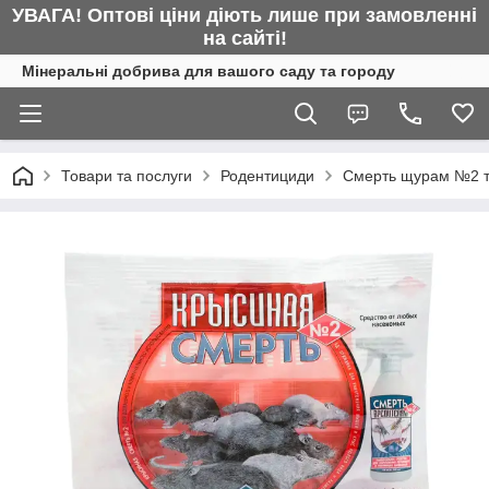
УВАГА! Оптові ціни діють лише при замовленні
на сайті!
Мінеральні добрива для вашого саду та городу
Товари та послуги
Родентициди
Смерть щурам №2 ті