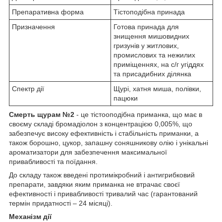
Препаративна форма
Тістоподібна принада
Призначення
Готова принада для
знищення мишовидних
гризунів у житлових,
промислових та нежилих
приміщеннях, на с/г угіддях
та присадибних ділянка
Спектр дії
Щурі, хатня миша, полівки,
пацюки
Смерть щурам №2
- це тістооподібна приманка, що має в
своєму складі бромадіолон з концентрацією 0,005%, що
забезпечує високу ефективність і стабільність приманки, а
також борошно, цукор, запашну соняшникову олію і унікальні
ароматизатори для забезпечення максимальної
привабливості та поїдання.
До складу також введені протимікробний і антигрибковий
препарати, завдяки яким приманка не втрачає своєї
ефективності і привабливості тривалий час (гарантований
термін придатності – 24 місяці).
Механізм дії