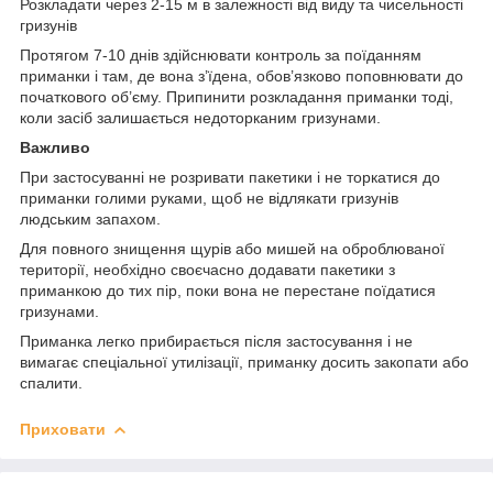
Розкладати через 2-15 м в залежності від виду та чисельності
гризунів
Протягом 7-10 днів здійснювати контроль за поїданням
приманки і там, де вона з’їдена, обов’язково поповнювати до
початкового об’єму. Припинити розкладання приманки тоді,
коли засіб залишається недоторканим гризунами.
Важливо
При застосуванні не розривати пакетики і не торкатися до
приманки голими руками, щоб не відлякати гризунів
людським запахом.
Для повного знищення щурів або мишей на оброблюваної
території, необхідно своєчасно додавати пакетики з
приманкою до тих пір, поки вона не перестане поїдатися
гризунами.
Приманка легко прибирається після застосування і не
вимагає спеціальної утилізації, приманку досить закопати або
спалити.
Приховати