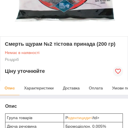
Смерть щурам №2 тістова принада (200 гр)
Немає в наявності
Роздріб
Ціну уточнюйте
Опис
Характеристики
Доставка
Оплата
Умови п
Опис
Група товарів
Р
одентициди<
/td>
Діюча речовина
Бромодіолон, 0,005%