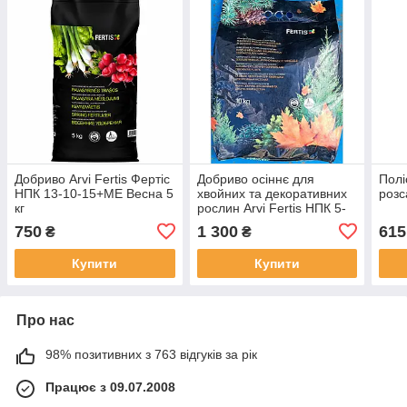
Добриво Arvi Fertis Фертіс
Добриво осіннє для
Полі
НПК 13-10-15+МЕ Весна 5
хвойних та декоративних
розс
кг
рослин Arvi Fertis НПК 5-
15-25+МЕ Осінь 10 кг
750
1 300
615
₴
₴
Купити
Купити
Про нас
98% позитивних з 763 відгуків за рік
Працює з 09.07.2008