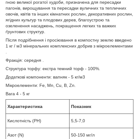
гною великої рогатої худоби, призначена для пересадки
пагонів, вирощування та пересадки вуличних та тепличних
овочів, квітів та інших кімнатних рослин, декоративних рослин,
ягідних культур та плодових дерев, благоустрою та
озеленення насаджень, покращення легких та важких
ґрунтових структур.
Після подрібнення і просіювання в компостну землю введено
1 кг / м3 мінеральних комплексних добрив з мікроелементами
.
Фракція: середня .
Структура торфу: екстра темний торф - 100%.
Додаткові компоненти: вапняк - 5 кг/м3
Мікроелементи: Fe, Mn, Cu, B, Zn.
Вага 4 - 5 кг
Характеристика
Показник
Кислотність (PH)
5,5-7,0
Азот (N)
50-150 мг/л