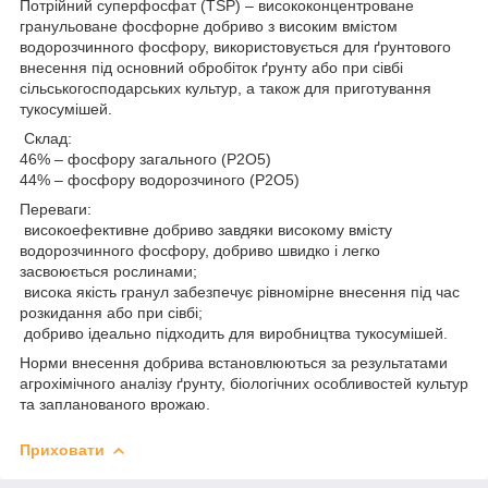
Потрійний суперфосфат (TSP) – висококонцентроване
гранульоване фосфорне добриво з високим вмістом
водорозчинного фосфору, використовується для ґрунтового
внесення під основний обробіток ґрунту або при сівбі
сільськогосподарських культур, а також для приготування
тукосумішей.
Склад:
46% – фосфору загального (Р2О5)
44% – фосфору водорозчиного (Р2О5)
Переваги:
високоефективне добриво завдяки високому вмісту
водорозчинного фосфору, добриво швидко і легко
засвоюється рослинами;
висока якість гранул забезпечує рівномірне внесення під час
розкидання або при сівбі;
добриво ідеально підходить для виробництва тукосумішей.
Норми внесення добрива встановлюються за результатами
агрохімічного аналізу ґрунту, біологічних особливостей культур
та запланованого врожаю.
Приховати