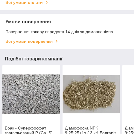
Всі умови оплати
Умови повернення
Повернення товару впродовж 14 днів за домовленістю
Всі умови повернення
Подібні товари компанії
Брак - Суперфосфат
Діамофоска NPK
Діа
гранульований P (Ca, S)
9:25:25+1s ( 3 кг) Болгарія
9:25