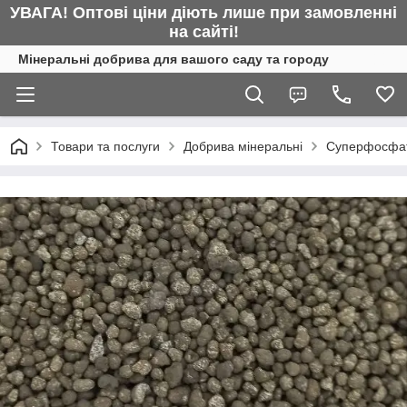
УВАГА! Оптові ціни діють лише при замовленні
на сайті!
Мінеральні добрива для вашого саду та городу
Товари та послуги
Добрива мінеральні
Суперфосфат