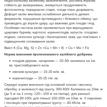
недостатньому калійному забезпечення, рослина втрачає
стійкість до захворювань, знижується продуктивність
фотосинтезу, передчасно старіє, плоди пізно дозрівають.
Дефіцит калію викликає ослаблення діяльність деяких
ферментів, порушення вуглеводного і білкового обміну, що
призводить до втрати цукру, що важливо для плодів і ягід.
Особливо нестача калію проявляється при вирощуванні
цукрових буряків, картоплі, коренеплодів, капусти, плодово-
ягідних, силосних культур і багаторічних трав, що пов'язано з
підвищенням споживання калію.
Вміст К (Ca, Mg, S) + Zn +Cu + Mn + B, + Co + Mo + Fe
Норма внесення пропонованого калійного добрива.
плодові дерева, чагарники — 20-30г калимага на 1м.
кв. пристовбурового кола.
овочеві культури — 15-20 м/м. кв.
коренеплоди — 20-25 г/м. кв.
Середні норми внесення під основний осінню і весняну
обробку, в залежності від грунту, 300-600г Калимага на 10кв. м
(до 5 кг на 1 сотку, 120—150 кг на гектар), для ранньої
підгодівлі 80-100г, для пізньої 150-200г на 10кв. м. У парниках
і теплицях при перекопуванні грунту — 40-45г/м. кв.