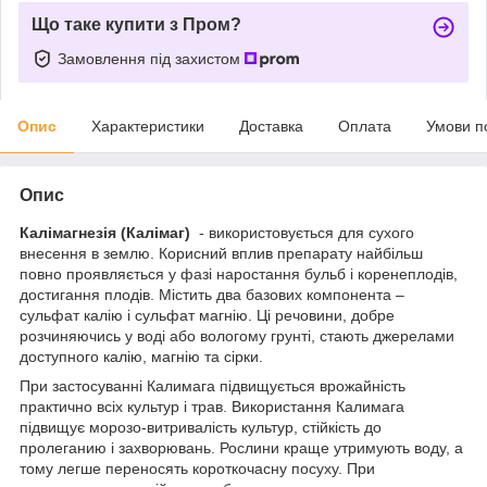
Що таке купити з Пром?
Замовлення під захистом
Опис
Характеристики
Доставка
Оплата
Умови п
Опис
Калімагнезія (Калімаг)
- використовується для сухого
внесення в землю. Корисний вплив препарату найбільш
повно проявляється у фазі наростання бульб і коренеплодів,
достигання плодів. Містить два базових компонента –
сульфат калію і сульфат магнію. Ці речовини, добре
розчиняючись у воді або вологому грунті, стають джерелами
доступного калію, магнію та сірки.
При застосуванні Калимага підвищується врожайність
практично всіх культур і трав. Використання Калимага
підвищує морозо-витривалість культур, стійкість до
пролеганию і захворювань. Рослини краще утримують воду, а
тому легше переносять короткочасну посуху. При