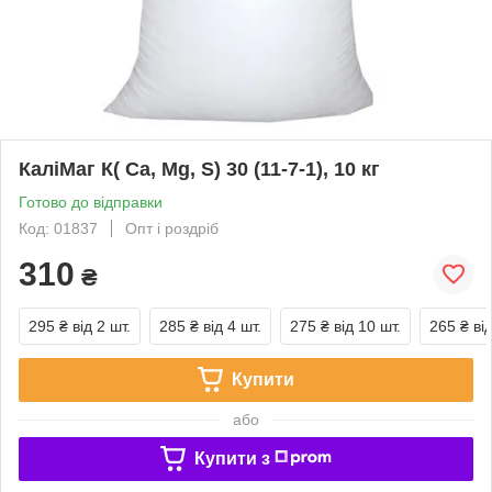
КаліМаг К( Ca, Mg, S) 30 (11-7-1), 10 кг
Готово до відправки
Код: 01837
Опт і роздріб
310
₴
295 ₴
від 2 шт.
285 ₴
від 4 шт.
275 ₴
від 10 шт.
265 ₴
ві
Купити
або
Купити з