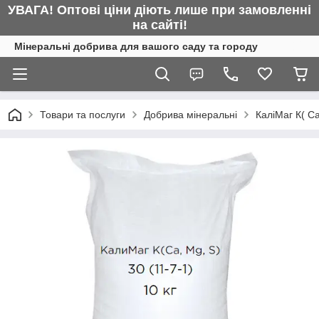
УВАГА! Оптові ціни діють лише при замовленні
на сайті!
Мінеральні добрива для вашого саду та городу
Товари та послуги
Добрива мінеральні
КаліМаг К( Ca