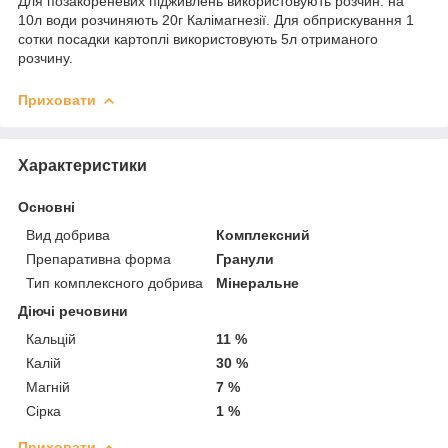
Для позакореневих підживлень використовують розчин: на
10л води розчиняють 20г Калімагнезії. Для обприскування 1
сотки посадки картоплі використовують 5л отриманого
розчину.
Приховати
Характеристики
Основні
Вид добрива
Комплексний
Препаративна форма
Гранули
Тип комплексного добрива
Мінеральне
Діючі речовини
Кальцій
11 %
Калій
30 %
Магній
7 %
Сірка
1 %
Приховати