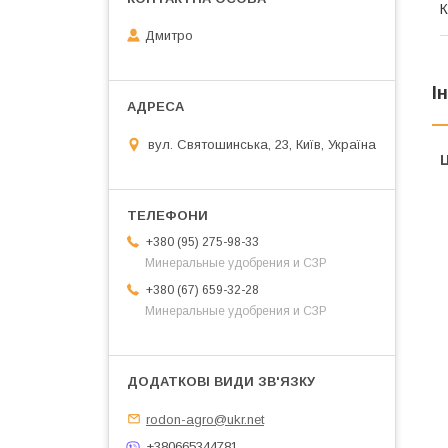
К
Дмитро
І
вул. Святошинська, 23, Київ, Україна
Ц
+380 (95) 275-98-33
Минеральные удобрения и СЗР
+380 (67) 659-32-28
Минеральные удобрения и СЗР
rodon-agro@ukr.net
+380665344781