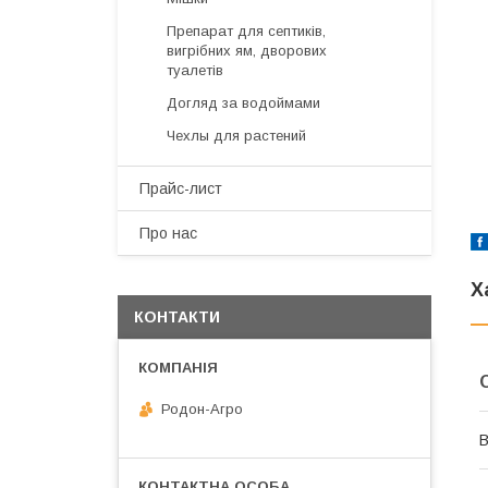
Препарат для септиків,
вигрібних ям, дворових
туалетів
Догляд за водоймами
Чехлы для растений
Прайс-лист
Про нас
Х
КОНТАКТИ
Родон-Агро
В