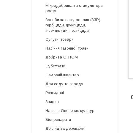
Мікродобрива та стимулятори
росту
Засоби захисту рослин (ЗЗР):
гербіциди, фунгіциди,
інсектициди, пестициди
Супутні товари
Насіння газонної трави
Добрива ОПТОМ
Субстрати
Садовий інвентар
Для саду та городу
Розкидачі
Знижка
Насіння Овочевих культур
Біопрепарати
Догляд за деревами