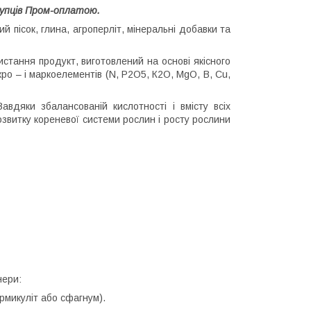
купців Пром-оплатою.
й пісок, глина, агроперліт, мінеральні добавки та
истання продукт, виготовлений на основі якісного
ро – і маркоелементів (N, P2О5, К2O, MgO, B, Cu,
авдяки збалансованій кислотності і вмісту всіх
витку кореневої системи рослин і росту рослини
нери:
рмикуліт або сфагнум).