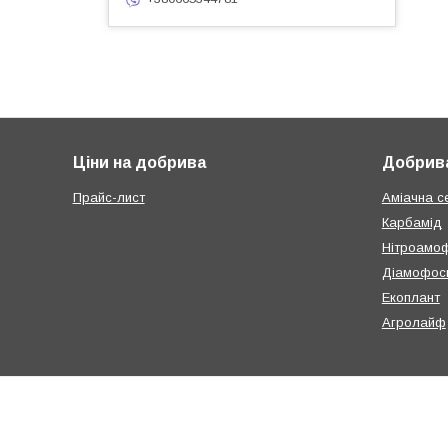
Ціни на добрива
Добрива
Прайс-лист
Аміачна с
Карбамід
Нітроамо
Діамофос
Екоплант
Агролайф