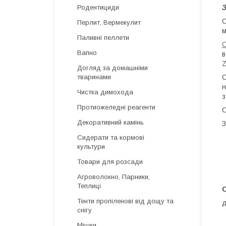
Родентициди
З
С
Перлит, Вермекулит
м
Паливні пеллети
С
Вапно
в
Z
Догляд за домашніми
тваринами
С
н
Чистка димохода
з
Протиожеледні реагенти
С
Декоративний камінь
З
Сидерати та кормові
культури
Товари для розсади
Агроволокно, Парники,
Теплиці
С
Тенти пропіленові від дощу та
д
снігу
Мішки