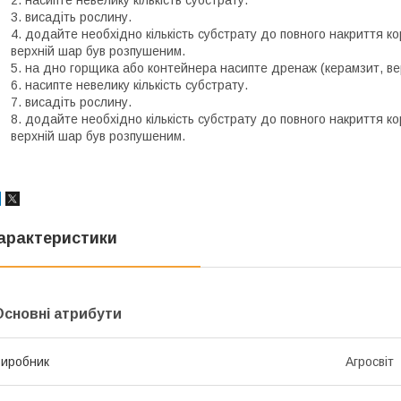
насипте невелику кількість субстрату.
висадіть рослину.
додайте необхідно кількість субстрату до повного накриття ко
верхній шар був розпушеним.
на дно горщика або контейнера насипте дренаж (керамзит, ве
насипте невелику кількість субстрату.
висадіть рослину.
додайте необхідно кількість субстрату до повного накриття ко
верхній шар був розпушеним.
арактеристики
Основні атрибути
иробник
Агросвіт