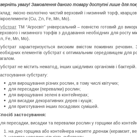
верніть увагу! Замовлення даного товару доступні лише для по
клад: якісно екологічно чистий верховий і низинний торф, кварцови
ікроелементи (Cu, Zn, Fe, Mn, Mo).
убстрат
ТМ “Агросвіт” універсальний – повністю готовий до викор
ерхового і низинного торфів з додавання необхідних для росту мік
n, Fe, Mn, Mo).
убстрат характеризується високим вмістом поживних речовин. З
еобхідних елементів субстрат є оптимальним середовищем для роз
агалом.
убстрат не містить нематод, інших шкідливих організмів і бактерій.
астосування субстрату:
для вирощування різних рослин, в тому числі квітучих;
для пересадки (перевалки) рослин;
для вирощуванні зелені в контейнерах;
для висадки декоративних дерев і кущів;
для приготування інших посадових сумішей.
посіб застосування:
ля пересадки, висадки та перевалки рослин у горщики або контей
на дно горщика або контейнера насипте дренаж (керамзит, ве