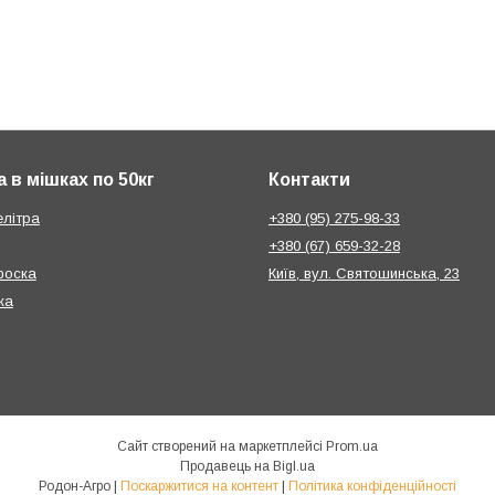
 в мішках по 50кг
Контакти
елітра
+380 (95) 275-98-33
+380 (67) 659-32-28
фоска
Київ, вул. Святошинська, 23
ка
Сайт створений на маркетплейсі
Prom.ua
Продавець на Bigl.ua
Родон-Агро |
Поскаржитися на контент
|
Політика конфіденційності