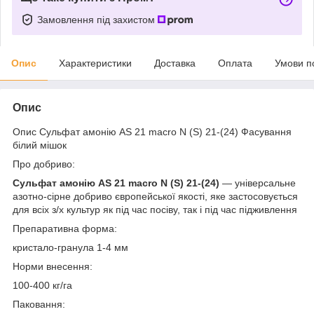
Замовлення під захистом
Опис
Характеристики
Доставка
Оплата
Умови п
Опис
Опис Сульфат амонію AS 21 macro N (S) 21-(24) Фасування
білий мішок
Про добриво:
Сульфат амонію AS 21 macro N (S) 21-(24)
— універсальне
азотно-сірне добриво європейської якості, яке застосовується
для всіх з/х культур як під час посіву, так і під час підживлення
Препаративна форма:
кристало-гранула 1-4 мм
Норми внесення:
100-400 кг/га
Паковання: