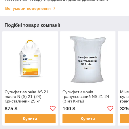
Всі умови повернення
Подібні товари компанії
Сульфат амонію AS 21
Сульфат амонія
Міне
macro N (S) 21-(24)
гранульований NS 21-24
суль
Кристалічний 25 кг
(3 кг) Китай
гран
(10 
875
100
325
₴
₴
Купити
Купити