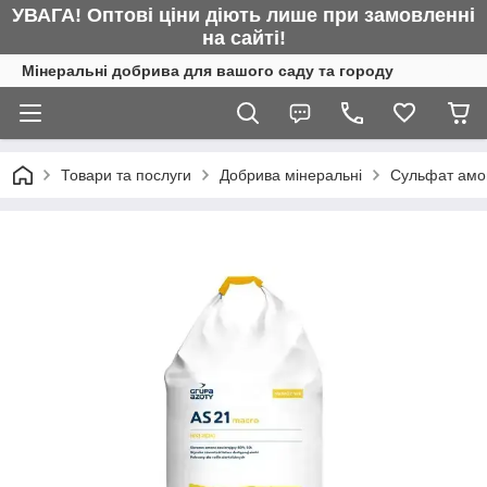
УВАГА! Оптові ціни діють лише при замовленні
на сайті!
Мінеральні добрива для вашого саду та городу
Товари та послуги
Добрива мінеральні
Сульфат амон