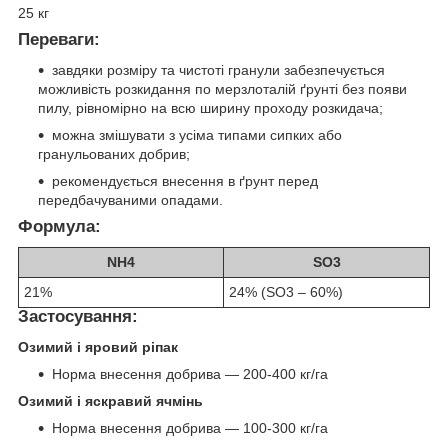
25 кг
Переваги:
завдяки розміру та чистоті гранули забезпечується
можливість розкидання по мерзлоталій ґрунті без появи
пилу, рівномірно на всю ширину проходу розкидача;
можна змішувати з усіма типами сипких або
гранульованих добрив;
рекомендується внесення в ґрунт перед
передбачуваними опадами.
Формула:
NH4
SO3
21%
24% (SO3 – 60%)
Застосування:
Озимий і яровий ріпак
Норма внесення добрива — 200-400 кг/га
Озимий і яскравий ячмінь
Норма внесення добрива — 100-300 кг/га