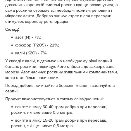
дозволить кореневій системі рослин краще розвинутися, а
сама рослина отримає всі необхідні поживні речовини і
мікроелементи. Добриво знижує стрес після пересадки,
стимулює кореневу регенерацію
Склад:
азот (N) - 7%;
фосфор (P2O5) - 21%;
калій (К2О) - 7%.
У складі є калій, підтримує на необхідному рівні водний
баланс рослини, підвищує його стійкість до захворювань,
морозу. Азот насичує рослину живильними компонентами,
колір стає більш насиченим.
Період добрив починайте з березня місяця і закінчуйте в
серпні.
Продукт використовується в такому співвідношенні:
всипте в ямку 30-40 грам добрив при пересадці
рослин, які вже вище 0,5 метрів;
всипте в ямку 15-20 грам добрив при пересадці
рослин, які ще нижче 0,5 метрів.