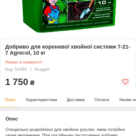
Добриво для кореневої хвойної системи 7-21-
7 Agrecol, 10 кг
Немає в наявності
Код: 01092
Роздріб
1 750
₴
Опис
Характеристики
Доставка
Оплата
Умови п
Опис
Спеціально розроблено для хвойних рослин, яким потрібно
гарне вкорінення. При постійному застосуванні добриво