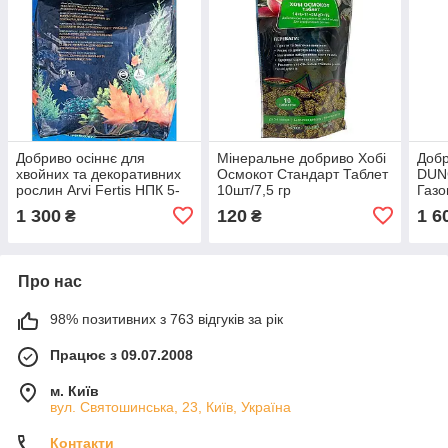
Добриво осіннє для
Мінеральне добриво Хобі
Добр
хвойних та декоративних
Осмокот Стандарт Таблет
DUN
рослин Arvi Fertis НПК 5-
10шт/7,5 гр
Газо
15-25+МЕ Осінь 10 кг
(7+1
1 300
120
1 6
₴
₴
Про нас
98% позитивних з 763 відгуків за рік
Працює з 09.07.2008
м. Київ
вул. Святошинська, 23, Київ, Україна
Контакти