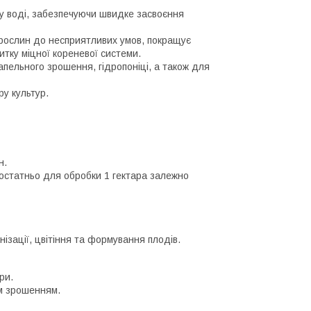
у воді, забезпечуючи швидке засвоєння
 рослин до несприятливих умов, покращує
тку міцної кореневої системи.
пельного зрошення, гідропоніці, а також для
у культур.
н.
достатньо для обробки 1 гектара залежно
нізації, цвітіння та формування плодів.
ри.
м зрошенням.