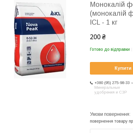
Монокалій ф
(монокалій 
ICL - 1 кг
200 ₴
Готово до відправки
Купити
+380 (95) 275-98-33
Минеральные
удобрения и СЗР
повернення товару п