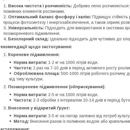
Висока чистота і розчинність:
Добриво легко розчиняється 
поживних елементів рослинами.
Оптимальний баланс фосфору і калію:
Підвищує стійкість
процеси фотосинтезу і енергозабезпечення, а також сприяє розви
Універсальність:
Підходить для використання в системах кра
позакореневого підживлення.
Безхлорний склад:
Ідеально підходить для чутливих до хлор
Рекомендації щодо застосування:
Кореневе підживлення:
Норма витрати:
1-2 кг на 1000 літрів води.
Частота:
1 раз на 7-10 днів в період активного росту росли
Оброблювана площа:
500-1000 літрів робочого розчину 
від типу культури.
Позакореневе підживлення (обприскування):
Норма витрати:
2-5 кг на 1000 літрів води.
Частота:
2-3 обробки з інтервалом 10-14 днів в період буто
Внесення у відкритий ґрунт:
Норма витрати:
3-5 кг на гектар залежно від потреб культу
Метод:
Внесення разом із поливною водою або крапельни
Застереження: