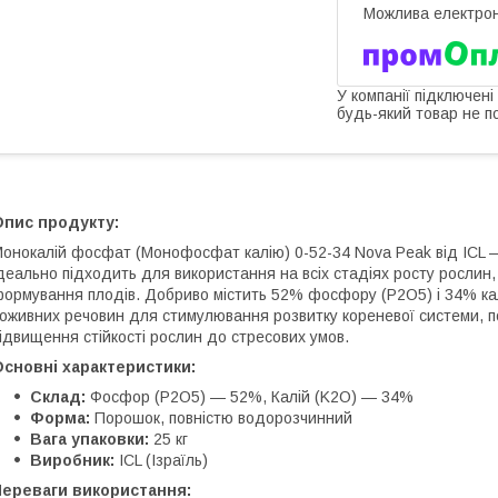
У компанії підключені
будь-який товар не п
Опис продукту:
онокалій фосфат (Монофосфат калію) 0-52-34 Nova Peak від ICL 
деально підходить для використання на всіх стадіях росту рослин, 
ормування плодів. Добриво містить 52% фосфору (P2O5) і 34% ка
оживних речовин для стимулювання розвитку кореневої системи, по
ідвищення стійкості рослин до стресових умов.
сновні характеристики:
Склад:
Фосфор (P2O5) — 52%, Калій (K2O) — 34%
Форма:
Порошок, повністю водорозчинний
Вага упаковки:
25 кг
Виробник:
ICL (Ізраїль)
Переваги використання: