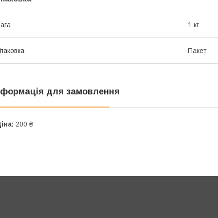
ага
1 кг
паковка
Пакет
нформація для замовлення
іна:
200 ₴