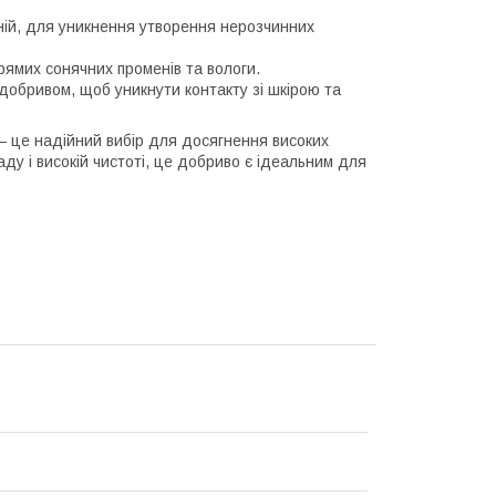
ній, для уникнення утворення нерозчинних
прямих сонячних променів та вологи.
 добривом, щоб уникнути контакту зі шкірою та
— це надійний вибір для досягнення високих
ду і високій чистоті, це добриво є ідеальним для