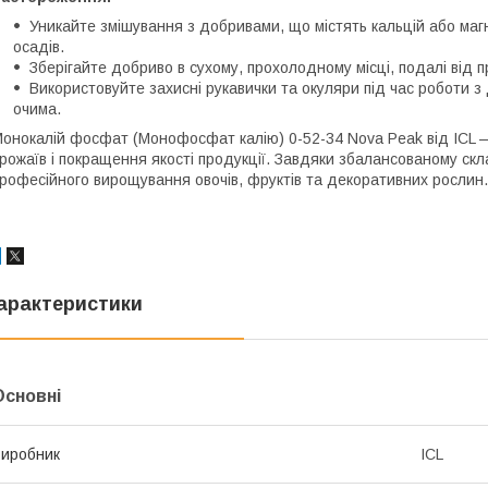
Уникайте змішування з добривами, що містять кальцій або маг
осадів.
Зберігайте добриво в сухому, прохолодному місці, подалі від 
Використовуйте захисні рукавички та окуляри під час роботи з
очима.
онокалій фосфат (Монофосфат калію) 0-52-34 Nova Peak від ICL 
рожаїв і покращення якості продукції. Завдяки збалансованому скла
рофесійного вирощування овочів, фруктів та декоративних рослин.
арактеристики
Основні
иробник
ICL