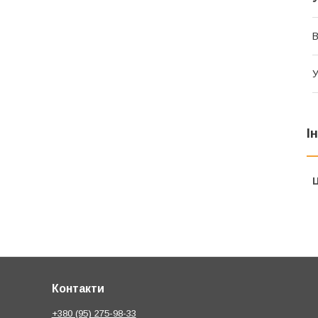
В
У
І
Ц
Контакти
+380 (95) 275-98-33