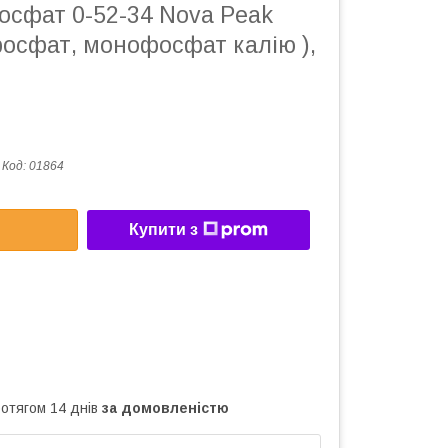
осфат 0-52-34 Nova Peak
фосфат, монофосфат калію ),
Код:
01864
Купити з
ротягом 14 днів
за домовленістю