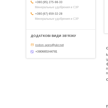
+380 (95) 275-98-33
Минеральные удобрения и СЗР
+380 (67) 659-32-28
Минеральные удобрения и СЗР
rodon-agro@ukr.net
+380665344781
М
і
ф
п
п
О