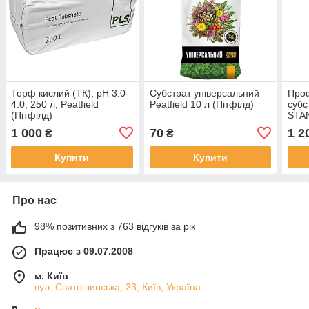
Торф кислий (ТК), pH 3.0-
Субстрат універсальний
Проф
4.0, 250 л, Peatfield
Peatfield 10 л (Пітфілд)
субс
(Пітфілд)
STAN
1 000
70
1 2
₴
₴
Купити
Купити
Про нас
98% позитивних з 763 відгуків за рік
Працює з 09.07.2008
м. Київ
вул. Святошинська, 23, Київ, Україна