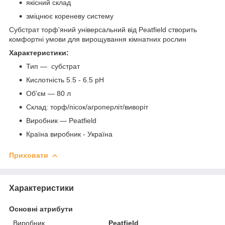
якісний склад
зміцнює кореневу систему
Субстрат торф'яний універсальний від Peatfield створить
комфортні умови для вирощування кімнатних рослин
Характеристики:
Тип — субстрат
Кислотність 5.5 - 6.5 рН
Об'єм — 80 л
Склад: торф/пісок/агроперліт/виворіт
Виробник — Peatfield
Країна виробник - Україна
Приховати
Характеристики
Основні атрибути
Виробник
Peatfield