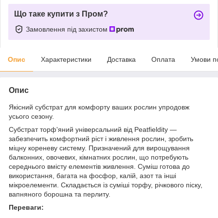
Що таке купити з Пром?
Замовлення під захистом
Опис
Характеристики
Доставка
Оплата
Умови п
Опис
Якісний субстрат для комфорту ваших рослин упродовж
усього сезону.
Субстрат торф'яний універсальний від Peatfieldity —
забезпечить комфортний ріст і живлення рослин, зробить
міцну кореневу систему. Призначений для вирощування
балконних, овочевих, кімнатних рослин, що потребують
середнього вмісту елементів живлення. Суміш готова до
використання, багата на фосфор, калій, азот та інші
мікроелементи. Складається із суміші торфу, річкового піску,
вапняного борошна та перлиту.
Переваги: