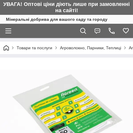
УВАГА! Оптові ціни діють лише при замовленні
на сайті!
Мінеральні добрива для вашого саду та городу
Товари та послуги
Агроволокно, Парники, Теплиці
А