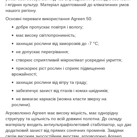
і ягідних культур. Матеріал адаптований до кліматичних умов
нашого регіону.
Основні переваги використання Agreen 50:
добре пропускає повітря і вологу;
має високу світлопроникність;
захищає рослини від заморозків до -7 °C;
не допускає перегрівання;
створює сприятливий мікроклімат усередині укриття;
прискорює ріст рослин і сприяє підвищенню
врожайності;
захищає рослини від вітру та граду;
забезпечує захист від птахів і комах-шкідників;
не вимагає каркасів (можна класти зверху на
рослини).
Агроволокно Agreen має високу міцність, має однорідну
структуру та щільність по всій довжині полотна. До складу
матеріалу входить антиультрафіолетовий стабілізатор, що дає
додатковий захист від прямих сонячних променів. Завдяки
своїм високим зносостійким якостям, агроволокно Agreen