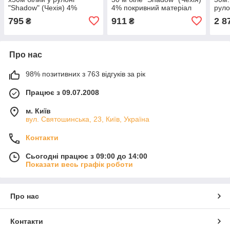
"Shadow" (Чехія) 4%
4% покривний матеріал
руло
агроволокно для укриття
для городу
укри
795
911
2 8
₴
₴
винограду на зиму
розс
Про нас
98% позитивних з 763 відгуків за рік
Працює з 09.07.2008
м. Київ
вул. Святошинська, 23, Київ, Україна
Контакти
Сьогодні працює з 09:00 до 14:00
Показати весь графік роботи
Про нас
Контакти