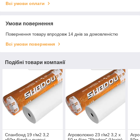
Всі умови оплати
Умови повернення
Повернення товару впродовж 14 днів за домовленістю
Всі умови повернення
Подібні товари компанії
Спанбонд 19 г/м2 3,2
Агроволокно 23 г/м2 3,2 х
Агро
х50м білий у рулоні
50 м біле "Shadow" (Чехія)
50м.