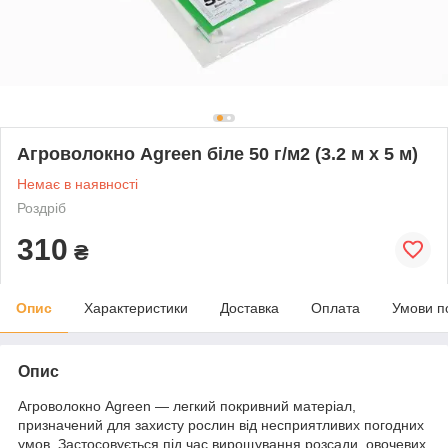
Агроволокно Agreen біле 50 г/м2 (3.2 м х 5 м)
Немає в наявності
Роздріб
310
₴
Опис
Характеристики
Доставка
Оплата
Умови п
Опис
Агроволокно Agreen — легкий покривний матеріал,
призначений для захисту рослин від несприятливих погодних
умов. Застосовується під час вирощування розсади, овочевих