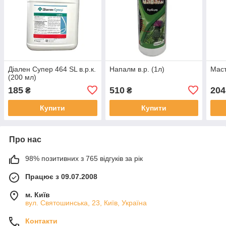
Діален Супер 464 SL в.р.к.
Напалм в.р. (1л)
Маст
(200 мл)
185
510
204
₴
₴
Купити
Купити
Про нас
98% позитивних з 765 відгуків за рік
Працює з 09.07.2008
м. Київ
вул. Святошинська, 23, Київ, Україна
Контакти