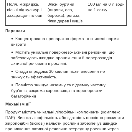
Поля, міжряджа,
Злісні бур'яни
100 мл на 8 л води
вільні від культур і
(пиряви, осо,
на 1 сотку
захаращені площі
березка), рогоза,
гілки дерев і кущів.
Переваги
Концентрована препаратна форма та знижені норми
витрати
Містить унікальні поверхнево-активні речовини, що
забезпечують швидше проникнення й перерозподіл
активної речовини в рослині.
Опади впродовж 30 хвилин після внесення не
знижують ефективність.
Повністю знищує наземну та підземну частину
бур'янів, зокрема кореневища та коренеростки
багаторічнків
Механізм дії
Продукт містить унікальні ліпофільні компоненти (комплекс
ПАР). Висока ліпофільність або здатність повністю розчиняти
жироподібні (віскові) нальоти рослини забезпечує швидке
проникнення активної речовини всередину рослини через