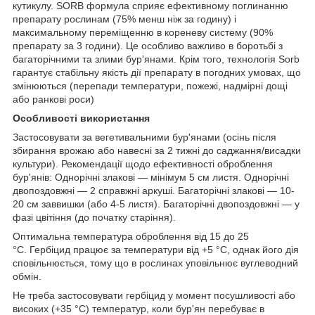
кутикулу. SORB формула сприяє ефективному поглинанню
препарату рослинам (75% менш ніж за годину) і
максимальному переміщенню в кореневу систему (90%
препарату за 3 години). Це особливо важливо в боротьбі з
багаторічними та злими бур'янами. Крім того, технологія Sorb
гарантує стабільну якість дії препарату в погодних умовах, що
змінюються (перепади температури, пожежі, надмірні дощі
або ранкові роси)
Особливості використання
Застосовувати за вегетивальними бур'янами (осінь після
збирання врожаю або навесні за 2 тижні до саджання/висадки
культури). Рекомендації щодо ефективності оброблення
бур'янів: Однорічні злакові — мінімум 5 см листя. Однорічні
двопоздовжні — 2 справжні аркуші. Багаторічні злакові — 10-
20 см заввишки (або 4-5 листя). Багаторічні двопоздовжні — у
фазі цвітіння (до початку старіння).
Оптимальна температура оброблення від 15 до 25
°C. Гербіцид працює за температури від +5 °C, однак його дія
сповільнюється, тому що в рослинах уповільнює вуглеводний
обмін.
Не треба застосовувати гербіцид у момент посушливості або
високих (+35 °C) температур, коли бур'ян перебуває в