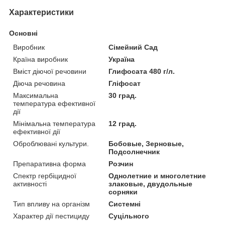
Характеристики
Основні
Виробник
Сімейний Сад
Країна виробник
Україна
Вміст діючої речовини
Глифосата 480 г/л.
Діюча речовина
Гліфосат
Максимальна
30 град.
температура ефективної
дії
Мінімальна температура
12 град.
ефективної дії
Оброблювані культури.
Бобовые, Зерновые,
Подсолнечник
Препаративна форма
Розчин
Спектр гербіцидної
Однолетние и многолетние
активності
злаковые, двудольные
сорняки
Тип впливу на організм
Системні
Характер дії пестициду
Суцільного