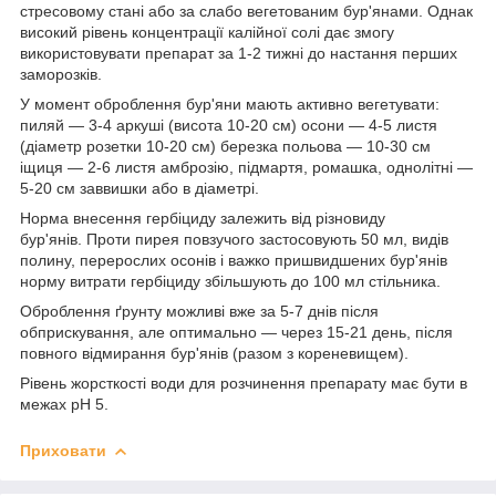
стресовому стані або за слабо вегетованим бур'янами. Однак
високий рівень концентрації калійної солі дає змогу
використовувати препарат за 1-2 тижні до настання перших
заморозків.
У момент оброблення бур'яни мають активно вегетувати:
пиляй — 3-4 аркуші (висота 10-20 см) осони — 4-5 листя
(діаметр розетки 10-20 см) березка польова — 10-30 см
іщиця — 2-6 листя амброзію, підмартя, ромашка, однолітні —
5-20 см заввишки або в діаметрі.
Норма внесення гербіциду залежить від різновиду
бур'янів. Проти пирея повзучого застосовують 50 мл, видів
полину, перерослих осонів і важко пришвидшених бур'янів
норму витрати гербіциду збільшують до 100 мл стільника.
Оброблення ґрунту можливі вже за 5-7 днів після
обприскування, але оптимально — через 15-21 день, після
повного відмирання бур'янів (разом з кореневищем).
Рівень жорсткості води для розчинення препарату має бути в
межах pH 5.
Приховати