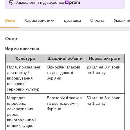
Замовлення під захистом
Опис
Характеристики
Доставка
Оплата
Умови п
Опис
Норми внесення
Культура
Шкідливі об'єкти
Норма витрати
Поля, призначені
Однорічні злакові
20 мл на 8 л води
для посіву /
та двоздовжні
на 1 сотку
вирощування
бур'яни
овочевих і
зернових культур
Міжряддя
Багаторічні злакові
50 мл на 8 л води
плодових,
та двопоздовжні
на 1 сотку
декоративних
бур'яни
дерев,
виноградників і
ягідних кущів.