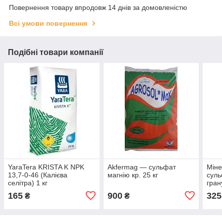
Повернення товару впродовж 14 днів за домовленістю
Всі умови повернення
Подібні товари компанії
YaraTera KRISTA K NPK
Akfermag — сульфат
Міне
13,7-0-46 (Калієва
магнію кр. 25 кг
суль
селітра) 1 кг
гран
(10 
165
900
325
₴
₴