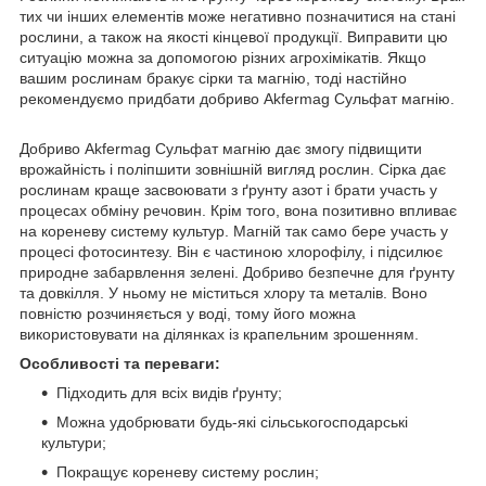
тих чи інших елементів може негативно позначитися на стані
рослини, а також на якості кінцевої продукції. Виправити цю
ситуацію можна за допомогою різних агрохімікатів. Якщо
вашим рослинам бракує сірки та магнію, тоді настійно
рекомендуємо придбати добриво Akfermag Сульфат магнію.
Добриво Akfermag Сульфат магнію дає змогу підвищити
врожайність і поліпшити зовнішній вигляд рослин. Сірка дає
рослинам краще засвоювати з ґрунту азот і брати участь у
процесах обміну речовин. Крім того, вона позитивно впливає
на кореневу систему культур. Магній так само бере участь у
процесі фотосинтезу. Він є частиною хлорофілу, і підсилює
природне забарвлення зелені. Добриво безпечне для ґрунту
та довкілля. У ньому не міститься хлору та металів. Воно
повністю розчиняється у воді, тому його можна
використовувати на ділянках із крапельним зрошенням.
Особливості та переваги:
Підходить для всіх видів ґрунту;
Можна удобрювати будь-які сільськогосподарські
культури;
Покращує кореневу систему рослин;