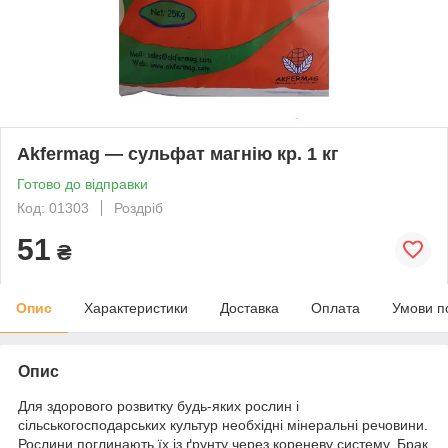
Akfermag — сульфат магнію кр. 1 кг
Готово до відправки
Код: 01303
Роздріб
51
₴
Опис
Характеристики
Доставка
Оплата
Умови п
Опис
Для здорового розвитку будь-яких рослин і
сільськогосподарських культур необхідні мінеральні речовини.
Рослини поглинають їх із ґрунту через кореневу систему. Брак