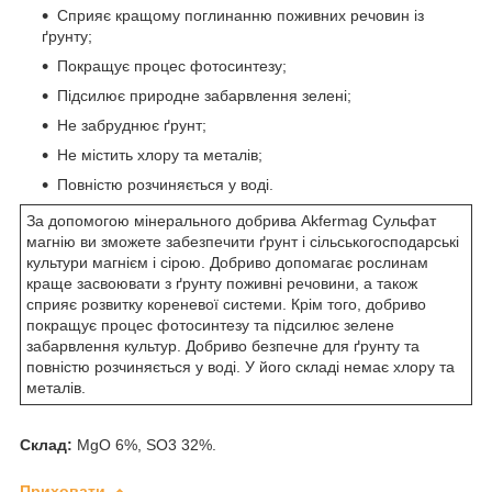
Сприяє кращому поглинанню поживних речовин із
ґрунту;
Покращує процес фотосинтезу;
Підсилює природне забарвлення зелені;
Не забруднює ґрунт;
Не містить хлору та металів;
Повністю розчиняється у воді.
За допомогою мінерального добрива Akfermag Сульфат
магнію ви зможете забезпечити ґрунт і сільськогосподарські
культури магнієм і сірою. Добриво допомагає рослинам
краще засвоювати з ґрунту поживні речовини, а також
сприяє розвитку кореневої системи. Крім того, добриво
покращує процес фотосинтезу та підсилює зелене
забарвлення культур. Добриво безпечне для ґрунту та
повністю розчиняється у воді. У його складі немає хлору та
металів.
Склад:
MgO 6%, SO3 32%.
Приховати