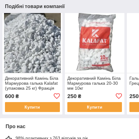
Подібні товари компанії
Декоративний Камінь Біла
Декоративний Камінь Біла
Галь
Мармурова галька Kalafat
Мармурова галька 20-30
Грец
(упаковка 25 кг) Фракція
мм 10кг
10-20 мм
600
250
250
₴
₴
Купити
Купити
Про нас
98% позитивних з 763 відгуків за рік