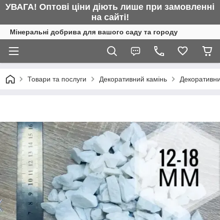
УВАГА! Оптові ціни діють лише при замовленні
на сайті!
Мінеральні добрива для вашого саду та городу
Товари та послуги
Декоративний камінь
Декоративни