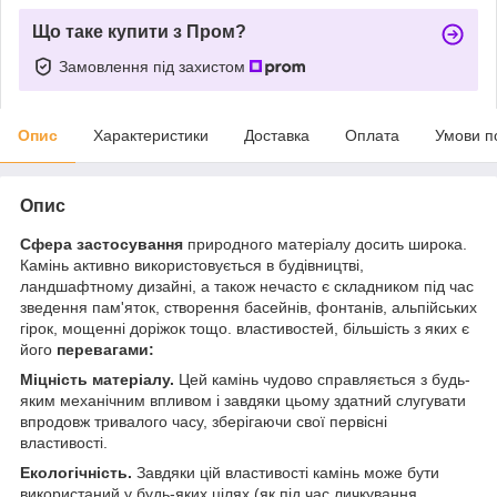
Що таке купити з Пром?
Замовлення під захистом
Опис
Характеристики
Доставка
Оплата
Умови п
Опис
Сфера застосування
природного матеріалу досить широка.
Камінь активно використовується в будівництві,
ландшафтному дизайні, а також нечасто є складником під час
зведення пам'яток, створення басейнів, фонтанів, альпійських
гірок, мощенні доріжок тощо. властивостей, більшість з яких є
його
перевагами:
Міцність матеріалу.
Цей камінь чудово справляється з будь-
яким механічним впливом і завдяки цьому здатний слугувати
впродовж тривалого часу, зберігаючи свої первісні
властивості.
Екологічність.
Завдяки цій властивості камінь може бути
використаний у будь-яких цілях (як під час личкування