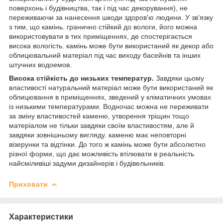
поверхонь і будівництва, так і під час декорування), не
переживаючи за нанесення шкоди здоров'ю людини. У зв'язку
з тим, що камінь. гранично стійкий до вологи, його можна
використовувати в тих приміщеннях, де спостерігається
висока вологість. камінь може бути використаний як декор або
облицювальний матеріал під час виходу басейнів та інших
штучних водоемов.
Висока стійкість до низьких температур.
Завдяки цьому
властивості натуральний матеріал може бути використаний як
облицювання в приміщеннях, зведений у кліматичних умовах
із низькими температурами. Водночас можна не переживати
за зміну властивостей каменю, утворення тріщин тощо
матеріалом не тільки завдяки своїм властивостям, але й
завдяки зовнішньому вигляду. каменю має неповторні
візерунки та відтінки. До того ж камінь може бути абсолютно
різної форми, що дає можливість втілювати в реальність
найсміливіші задуми дизайнерів і будівельників.
Приховати
Характеристики