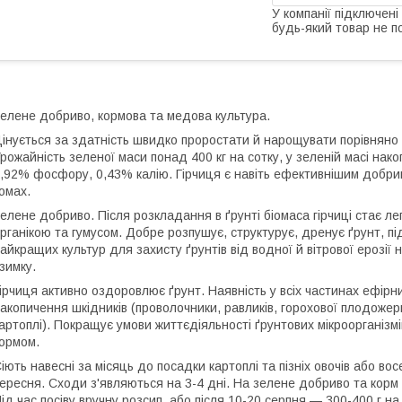
У компанії підключені
будь-який товар не п
елене добриво, кормова та медова культура.
інується за здатність швидко проростати й нарощувати порівняно 
рожайність зеленої маси понад 400 кг на сотку, у зеленій масі нак
,92% фосфору, 0,43% калію. Гірчиця є навіть ефективнішим добриво
омах.
елене добриво. Після розкладання в ґрунті біомаса гірчиці стає 
рганікою та гумусом. Добре розпушує, структурує, дренує ґрунт, під
айкращих культур для захисту ґрунтів від водної й вітрової ерозії н
зимку.
ірчиця активно оздоровлює ґрунт. Наявність у всіх частинах ефірн
акопичення шкідників (проволочники, равликів, горохової плодожерк
артоплі). Покращує умови життєдіяльності ґрунтових мікроорганізмів 
ормом.
іють навесні за місяць до посадки картоплі та пізніх овочів або во
ересня. Сходи з'являються на 3-4 дні. На зелене добриво та корм 
ід час посіву вручну розсип, або після 10-20 серпня — 300-400 г на 