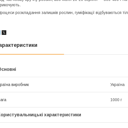
рикочують.
роцеси розкладання залишків рослин, гуміфікації відбуваються тіль
арактеристики
Основні
раїна виробник
Україна
ага
1000 г
Користувальницькі характеристики