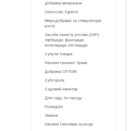
Добрива мінеральні
Osmocote, Agrecol
Мікродобрива та стимулятори
росту
Засоби захисту рослин (ЗЗР):
гербіциди, фунгіциди,
інсектициди, пестициди
Супутні товари
Насіння газонної трави
Добрива ОПТОМ
Субстрати
Садовий інвентар
Для саду та городу
Розкидачі
Знижка
Насіння Овочевих культур