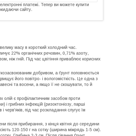
 електронні платежі. Тепер ви можете купити
окидаючи сайту.
велику масу в короткий холодний час.
опичує 22% органічних речовин, 0,71% азоту,
м, ніж гній. Під час цвітіння приваблює корисних
легкозасвоюваним добривом, а ґрунт поповнюється
вищує його повітро- і вологомісткість. Це одна з
авесні та восени, а якщо її не скошувати, то й
их олій є профілактичним засобом проти
и) і грибних інфекцій (ризоктоніозу, парші
і черв'яків, під час розкладання слугує їм
сени після прибирання, з кінця квітня до середини
сіють 120-150 г на сотку (ширина міжрядь 1-5 см).
сотку. Глибина 2-3 см. Після сівання ґрунт