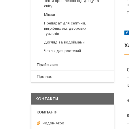
Тенти пропіленові від дощу та
п
снігу
П
Мішки
Препарат для септиків,
вигрібних ям, дворових
туалетів
Догляд за водоймами
Х
Чехлы для растений
Прайс-лист
Про нас
К
КОНТАКТИ
В
Родон-Агро