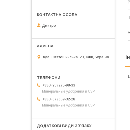
Р
Т
Дмитро
У
І
вул. Святошинська, 23, Київ, Україна
Ц
+380 (95) 275-98-33
Минеральные удобрения и СЗР
+380 (67) 659-32-28
Минеральные удобрения и СЗР