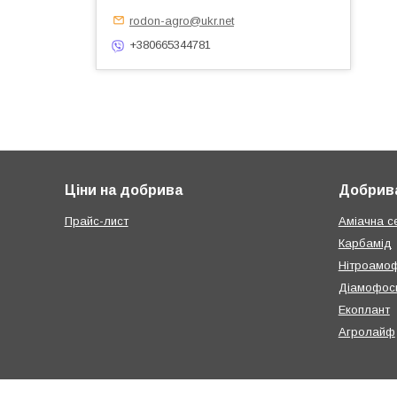
rodon-agro@ukr.net
+380665344781
Ціни на добрива
Добрива
Прайс-лист
Аміачна с
Карбамід
Нітроамо
Діамофос
Екоплант
Агролайф