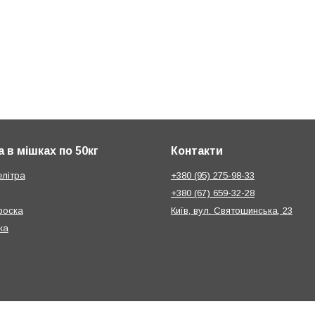
 в мішках по 50кг
Контакти
елітра
+380 (95) 275-98-33
+380 (67) 659-32-28
фоска
Київ, вул. Святошинська, 23
ка