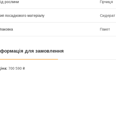
ід рослини
Гірчиця
ип посадкового матеріалу
Сидерат
паковка
Пакет
нформація для замовлення
іна:
700 590 ₴