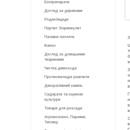
Біопрепарати
Догляд за деревами
Родентициди
Перлит, Вермекулит
Паливні пеллети
З
Ц
Вапно
У
Догляд за домашніми
0
тваринами
к
Чистка димохода
З
о
Протиожеледні реагенти
н
Декоративний камінь
в
Г
Сидерати та кормові
н
культури
к
Товари для розсади
к
Агроволокно, Парники,
С
Теплиці
в
П