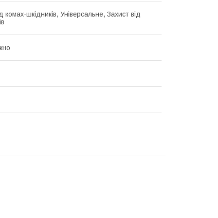
д комах-шкідників, Універсальне, Захист від
ів
кно