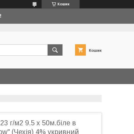
Кошик
!
Кошик
3 г/м2 9.5 х 50м.біле в
ow" (Чехія) 4% укривний