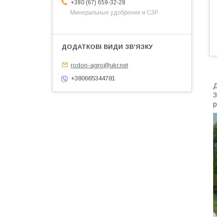
+380 (67) 659-32-28
Минеральные удобрения и СЗР
rodon-agro@ukr.net
+380665344781
Д
З
р