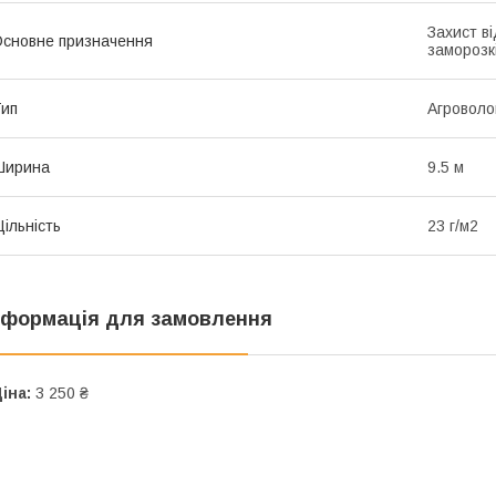
Захист ві
сновне призначення
заморозк
ип
Агроволо
Ширина
9.5 м
ільність
23 г/м2
нформація для замовлення
іна:
3 250 ₴