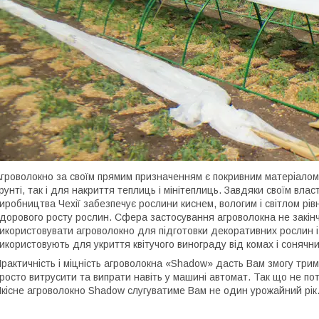
гроволокно за своїм прямим призначенням є покривним матеріалом
рунті, так і для накриття теплиць і мінітеплиць. Завдяки своїм вла
иробництва Чехії забезпечує рослини киснем, вологим і світлом рівн
дорового росту рослин. Сфера застосування агроволокна не закін
икористовувати агроволокно для підготовки декоративних рослин і
икористовують для укриття квітучого винограду від комах і сонячних
рактичність і міцність агроволокна «Shadow» дасть Вам змогу трима
росто витрусити та випрати навіть у машині автомат. Так що не по
кісне агроволокно Shadow слугуватиме Вам не один урожайний рік