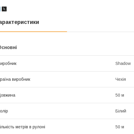
арактеристики
Основні
иробник
Shadow
раїна виробник
Чехія
Довжина
50 м
олір
Білий
ількість метрів в рулоні
50 м