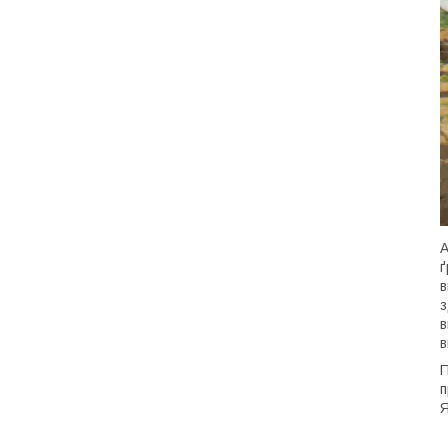
А
ґ
в
з
в
в
П
п
Я