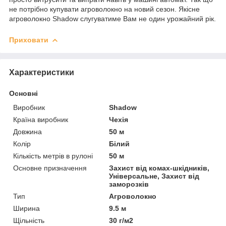
не потрібно купувати агроволокно на новий сезон. Якісне
агроволокно Shadow слугуватиме Вам не один урожайний рік.
Приховати
Характеристики
Основні
Виробник
Shadow
Країна виробник
Чехія
Довжина
50 м
Колір
Білий
Кількість метрів в рулоні
50 м
Основне призначення
Захист від комах-шкідників,
Універсальне, Захист від
заморозків
Тип
Агроволокно
Ширина
9.5 м
Щільність
30 г/м2