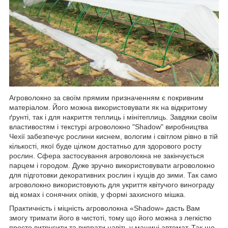
Агроволокно за своїм прямим призначенням є покривним
матеріалом. Його можна використовувати як на відкритому
ґрунті, так і для накриття теплиць і мінітеплиць. Завдяки своїм
властивостям і текстурі агроволокно "Shadow" виробництва
Чехії забезпечує рослини киснем, вологим і світлом рівно в тій
кількості, якої буде цілком достатньо для здорового росту
рослин. Сфера застосування агроволокна не закінчується
парцем і городом. Дуже зручно використовувати агроволокно
для підготовки декоративних рослин і кущів до зими. Так само
агроволокно використовують для укриття квітучого винограду
від комах і сонячних опіків, у формі захисного мішка.
Практичність і міцність агроволокна «Shadow» дасть Вам
змогу тримати його в чистоті, тому що його можна з легкістю
просто витрусити та випрати навіть у машині автомат. Так що