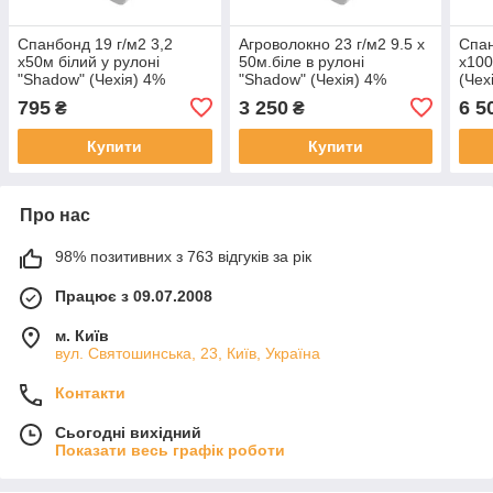
Спанбонд 19 г/м2 3,2
Агроволокно 23 г/м2 9.5 х
Спан
х50м білий у рулоні
50м.біле в рулоні
х100
"Shadow" (Чехія) 4%
"Shadow" (Чехія) 4%
(Чех
агроволокно для укриття
укривний спанбонд
для 
795
3 250
6 5
₴
₴
винограду на зиму
Купити
Купити
Про нас
98% позитивних з 763 відгуків за рік
Працює з 09.07.2008
м. Київ
вул. Святошинська, 23, Київ, Україна
Контакти
Сьогодні вихідний
Показати весь графік роботи