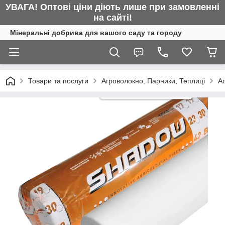
УВАГА! Оптові ціни діють лише при замовленні
на сайті!
Мінеральні добрива для вашого саду та городу
Товари та послуги
Агроволокно, Парники, Теплиці
А