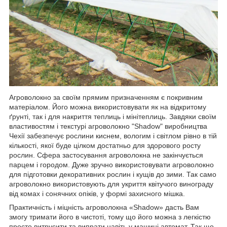
Агроволокно за своїм прямим призначенням є покривним
матеріалом. Його можна використовувати як на відкритому
ґрунті, так і для накриття теплиць і мінітеплиць. Завдяки своїм
властивостям і текстурі агроволокно "Shadow" виробництва
Чехії забезпечує рослини киснем, вологим і світлом рівно в тій
кількості, якої буде цілком достатньо для здорового росту
рослин. Сфера застосування агроволокна не закінчується
парцем і городом. Дуже зручно використовувати агроволокно
для підготовки декоративних рослин і кущів до зими. Так само
агроволокно використовують для укриття квітучого винограду
від комах і сонячних опіків, у формі захисного мішка.
Практичність і міцність агроволокна «Shadow» дасть Вам
змогу тримати його в чистоті, тому що його можна з легкістю
просто витрусити та випрати навіть у машині автомат. Так що