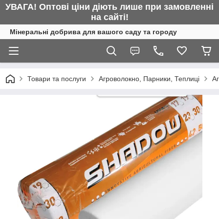
УВАГА! Оптові ціни діють лише при замовленні
на сайті!
Мінеральні добрива для вашого саду та городу
Товари та послуги
Агроволокно, Парники, Теплиці
А