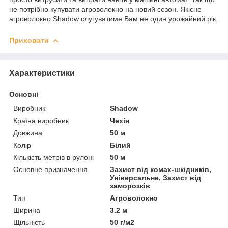
не потрібно купувати агроволокно на новий сезон. Якісне
агроволокно Shadow слугуватиме Вам не один урожайний рік.
Приховати
Характеристики
Основні
Виробник
Shadow
Країна виробник
Чехія
Довжина
50 м
Колір
Білий
Кількість метрів в рулоні
50 м
Основне призначення
Захист від комах-шкідників,
Універсальне, Захист від
заморозків
Тип
Агроволокно
Ширина
3.2 м
Щільність
50 г/м2