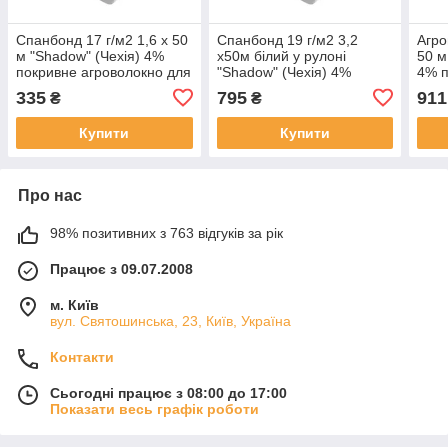
Спанбонд 17 г/м2 1,6 х 50
Спанбонд 19 г/м2 3,2
Агро
м "Shadow" (Чехія) 4%
х50м білий у рулоні
50 м
покривне агроволокно для
"Shadow" (Чехія) 4%
4% п
рослин
агроволокно для укриття
для 
335
795
911
₴
₴
винограду на зиму
Купити
Купити
Про нас
98% позитивних з 763 відгуків за рік
Працює з 09.07.2008
м. Київ
вул. Святошинська, 23, Київ, Україна
Контакти
Сьогодні працює з 08:00 до 17:00
Показати весь графік роботи