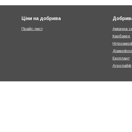
Ціни на добрива
Добрива
Прайс-лист
Аміачна с
Карбамід
Нітроамо
Діамофос
Екоплант
Агролайф