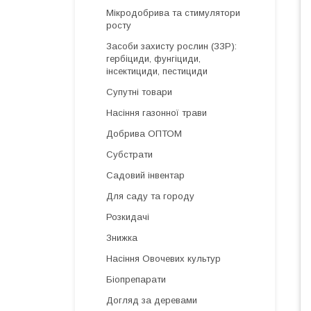
Мікродобрива та стимулятори
росту
Засоби захисту рослин (ЗЗР):
гербіциди, фунгіциди,
інсектициди, пестициди
Супутні товари
Насіння газонної трави
Добрива ОПТОМ
Субстрати
Садовий інвентар
Для саду та городу
Розкидачі
Знижка
Насіння Овочевих культур
Біопрепарати
Догляд за деревами