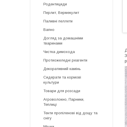
Родентициди
Перлит, Вермекулит
Паливні пеллети
Вапно
Догляд за домашніми
тваринами
Д
Чистка димохода
З
Протиожеледні реагенти
р
Декоративний камінь
Сидерати та кормові
культури
Товари для розсади
Агроволокно, Парники,
Теплиці
Тенти пропіленові від дощу та
снігу
Мішки