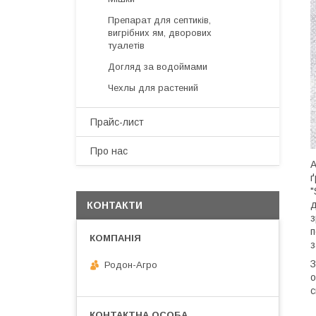
Препарат для септиків,
вигрібних ям, дворових
туалетів
Догляд за водоймами
Чехлы для растений
Прайс-лист
Про нас
А
ґ
"
д
КОНТАКТИ
з
п
з
З
Родон-Агро
о
с