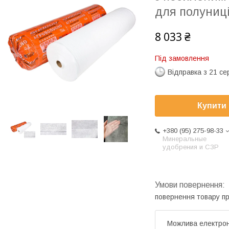
для полуниц
8 033 ₴
Під замовлення
Відправка з 21 се
Купити
+380 (95) 275-98-33
Минеральные
удобрения и СЗР
повернення товару п