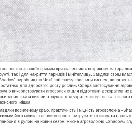
гроволокно за своїм прямим призначенням є покривним матеріалом
рунті, так і для накриття парників і мінітеплиць. Завдяки своїм вл
Shadow" виробництва Чехії забезпечує рослини киснем, вологою та св
остатньо для здорового росту рослин. Сфера застосування агрово
ручно використовувати агроволокно для підготовки декоративних р
осиленим краєм використовують для укриття квітучого та спіючого ви
ахисного мішка.
авдяки посиленому краю, практичність і міцність агроволокна «Sha
скільки його можна з легкістю просто витрусити та випрати навіть 
панбонд в рулоні на новий сезон. Якісне агроволокно «Shadow» сл