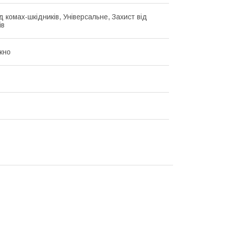
д комах-шкідників, Універсальне, Захист від
ів
кно