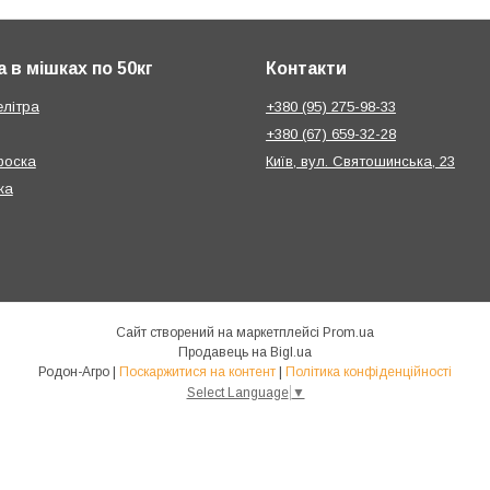
 в мішках по 50кг
Контакти
елітра
+380 (95) 275-98-33
+380 (67) 659-32-28
фоска
Київ, вул. Святошинська, 23
ка
Сайт створений на маркетплейсі
Prom.ua
Продавець на Bigl.ua
Родон-Агро |
Поскаржитися на контент
|
Політика конфіденційності
Select Language
▼