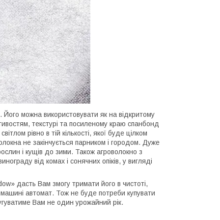
. Його можна використовувати як на відкритому
астивостям, текстурі та посиленому краю спанбонд
ітлом рівно в тій кількості, якої буде цілком
локна не закінчується парником і городом. Дуже
ослин і кущів до зими. Також агроволокно з
нограду від комах і сонячних опіків, у вигляді
dow» дасть Вам змогу тримати його в чистоті,
у машині автомат. Тож не буде потреби купувати
угуватиме Вам не один урожайний рік.