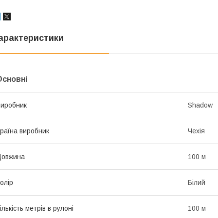
арактеристики
Основні
иробник
Shadow
раїна виробник
Чехія
Довжина
100 м
олір
Білий
ількість метрів в рулоні
100 м