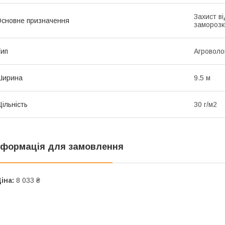
Захист ві
сновне призначення
заморозк
ип
Агроволо
Ширина
9.5 м
ільність
30 г/м2
нформація для замовлення
іна:
8 033 ₴