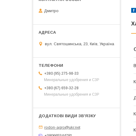
Дмитро
Х
вул. Святошинська, 23, Київ, Україна
В
+380 (95) 275-98-33
Минеральные удобрения и СЗР
К
+380 (67) 659-32-28
Минеральные удобрения и СЗР
К
rodon-agro@ukr.net
К
+380665344781