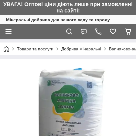
УВАГА! Оптові ціни діють лише при замовленні
на сайті!
Мінеральні добрива для вашого саду та городу
Товари та послуги
Добрива мінеральні
Вапняково-ам