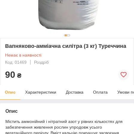
Вапняково-амміачна силітра (3 кг) Туреччина
Немає в наявності
Код: 01469
Роздріб
90
₴
Опис
Характеристики
Доставка
Оплата
Умови п
Опис
Містить аммонійний і нітратний азот у рівних кількостях для
забезпечення живлення рослин упродовж усього
вегетаційного періоду. Вміст кальцію покращує засвоєння