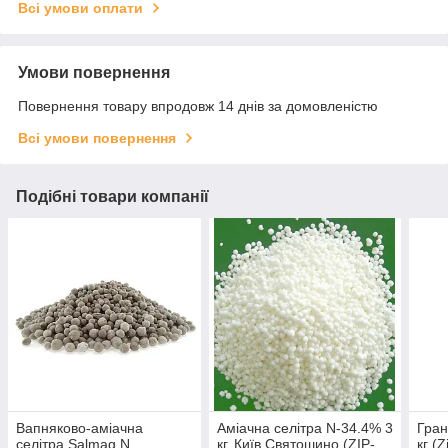
Всі умови оплати
Умови повернення
Повернення товару впродовж 14 днів за домовленістю
Всі умови повернення
Подібні товари компанії
Вапняково-аміачна
Аміачна селітра N-34.4% 3
Гран
селітра Salmag N
кг, Київ Святошино (ZIP-
кг (