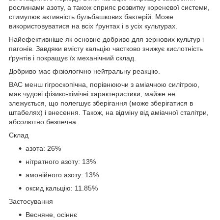
рослинами азоту, а також сприяє розвитку кореневої системи,
стимулює активність бульбашкових бактерій. Може
використовуватися на всіх ґрунтах і в усіх культурах.
Найефективніше як основне добриво для зернових культур і
пагонів. Завдяки вмісту кальцію частково знижує кислотність
ґрунтів і покращує їх механічний склад.
Добриво має фізіологічно нейтральну реакцію.
ВАС менш гігроскопічна, порівнюючи з аміачною силітрою,
має чудові фізико-хімічні характеристики, майже не
злежується, що полегшує зберігання (може зберігатися в
штабелях) і внесення. Також, на відміну від аміачної сталітри,
абсолютно безпечна.
Склад
азота: 26%
нітратного азоту: 13%
амонійного азоту: 13%
оксид кальцію: 11.85%
Застосування
Весняне, осіннє