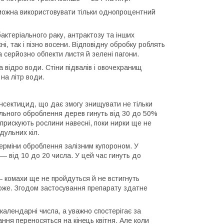
ї можна використовувати тільки однопроцентний
актеріального раку, антрактозу та інших
, так і пізно восени. Відповідну обробку роблять
 серйозно обпекти листя й зелені пагони.
 відро води. Стіни підвалів і овочехранищ
на літр води.
 інсектицид, що дає змогу знищувати не тільки
тельного оброблення дерев гинуть від 30 до 50%
прискують рослини навесні, поки нирки ще не
дульних кіл.
ерміни оброблення залізним купороном. У
— від 10 до 20 числа. У цей час гинуть до
— комахи ще не пройдуться й не встигнуть
може. Згодом застосування препарату здатне
календарні числа, а уважно спостерігає за
ня переносяться на кінець квітня. Але коли