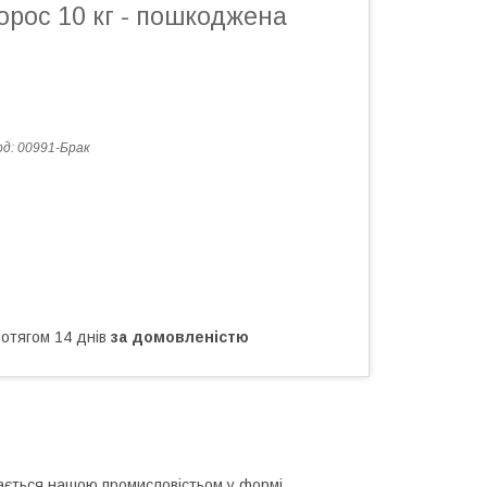
орос 10 кг - пошкоджена
од:
00991-Брак
ротягом 14 днів
за домовленістю
кається нашою промисловістьом у формі