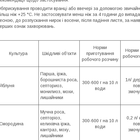
екомендації щодо застосування:
бприскування проводити вранці або ввечері за допомогою звичайн
ільш ніж +25 °C. Не застосовувати менш ніж за 4 години до випа
есною, до розпускання нирок і восени, після падіння листя, за наяв
ерших ознак захворювань.
Норми
Норми 
Культура
Шкідливі об'єкти
приготування
робочог
робочого розчину
Парша, іржа,
борошниста роса,
1л/ де
300-600 г на 10 л
Яблуня
септориоз,
пов
води
монилиоз, мохи,
змочу
лишайники
Мучна роса,
септоріоз,
0,2 л/
300-600 г на 10 л
Смородина
келихівча іржа,
пов
води
кантраз, моху,
змочу
лишайники