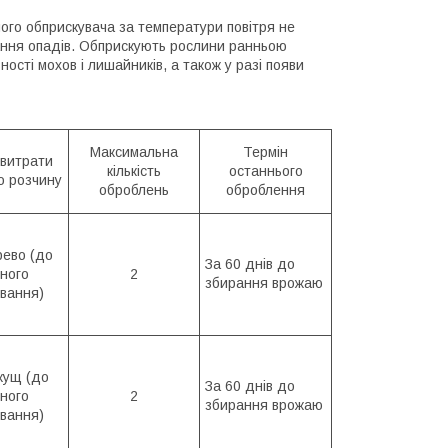
ого обприскувача за температури повітря не
дання опадів. Обприскують рослини ранньою
ності мохов і лишайників, а також у разі появи
Максимальна
Термін
витрати
кількість
останнього
о розчину
оброблень
оброблення
рево (до
За 60 днів до
ного
2
збирання врожаю
вання)
 кущ (до
За 60 днів до
ного
2
збирання врожаю
вання)