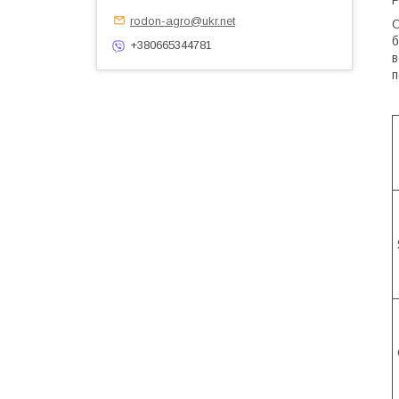
Р
rodon-agro@ukr.net
О
б
+380665344781
в
п