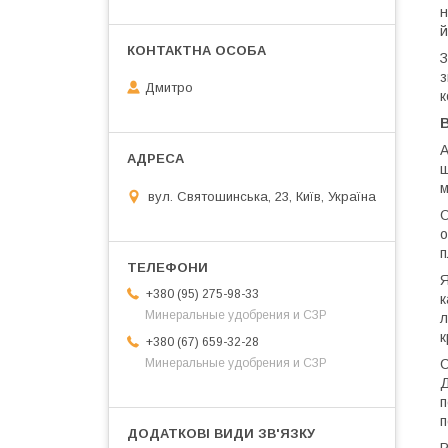
н
й
З
з
Дмитро
к
А
щ
м
вул. Святошинська, 23, Київ, Україна
О
о
п
Я
+380 (95) 275-98-33
к
Минеральные удобрения и СЗР
л
к
+380 (67) 659-32-28
Минеральные удобрения и СЗР
С
Д
п
п