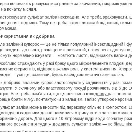
ирки починають розпускатися раніше за звичайний, і морозів уже н
 на початку місяця.
астосовувати сульфат заліза нескладно. Але треба враховувати, що 
нищення шкідників. Тому не треба відмовлятися й від інших, сильн
омахами.
Використання як добрива
ле залізний купорос — це не тільки популярний інсектицидний і фу
о входить до нього, розміщене в розчинній, і тому легко доступно
ожуть нормально існувати — жовтіють листя, відмирають пагони де
собливо страждають у разі браку цього мікроелемента плодові дер
кисних ферментів, відіграє важливу роль у системі дихання. Хлороз
лодів — усе це, зазвичай, буває наслідком нестачі саме заліза.
к добриво, залізний купрос застосовують у садівництві у разі позак
апусти. У скляному або пластиковому посуді розчиняють від 5 до 1
ітрів. Але треба пам'ятати, що ця речовина в жо
дному
разі не мож
раще брати м'яку. Контактуючи з кальцієм, залізо утворює нерозч
ульфат заліза можна вносити під перекопку спільно з компостом: 100
освідчені садівники давно навчилися отримувати з залізного куп
орівняно дороге. Для цього в 10-літровому відрі води спочатку роз
овного розчинення туди ж додають сульфат заліза — не більш ніж