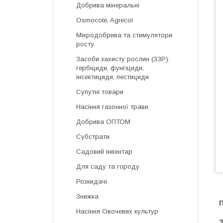
Добрива мінеральні
Osmocote, Agrecol
Мікродобрива та стимулятори
росту
Засоби захисту рослин (ЗЗР):
гербіциди, фунгіциди,
інсектициди, пестициди
Супутні товари
Насіння газонної трави
Добрива ОПТОМ
Субстрати
Садовий інвентар
Для саду та городу
Розкидачі
Знижка
П
Насіння Овочевих культур
З