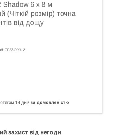
2 Shadow 6 х 8 м
й (Чіткій розмір) точна
нтів від дощу
од:
TESH00012
ротягом 14 днів
за домовленістю
ий захист від негоди