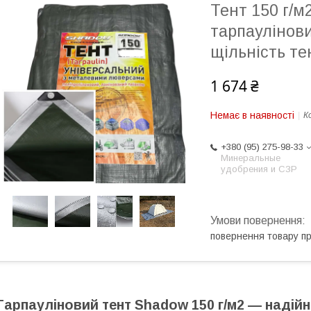
Тент 150 г/м
тарпаулінови
щільність те
1 674 ₴
Немає в наявності
К
+380 (95) 275-98-33
Минеральные
удобрения и СЗР
повернення товару п
Тарпауліновий тент Shadow 150 г/м2 — надійн