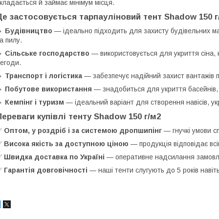
кладається й займає мінімум місця.
Де застосовується тарпауліновий тент Shadow 150 г
🔹
Будівництво
— ідеально підходить для захисту будівельних мат
а пилу.
🔹
Сільське господарство
— використовується для укриття сіна, к
егоди.
🔹
Транспорт і логістика
— забезпечує надійний захист вантажів п
🔹
Побутове використання
— знадобиться для укриття басейнів, м
🔹
Кемпінг і туризм
— ідеальний варіант для створення навісів, ук
Переваги купівлі тенту Shadow 150 г/м2
✅
Оптом, у роздріб і за системою дропшипінг
— гнучкі умови сп
✅
Висока якість за доступною ціною
— продукція відповідає всі
✅
Швидка доставка по Україні
— оперативне надсилання замовле
✅
Гарантія довговічності
— наші тенти слугують до 5 років навіт