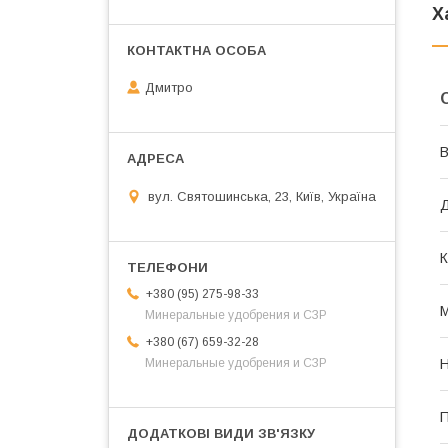
Х
Дмитро
В
вул. Святошинська, 23, Київ, Україна
К
+380 (95) 275-98-33
М
Минеральные удобрения и СЗР
+380 (67) 659-32-28
Минеральные удобрения и СЗР
Н
П