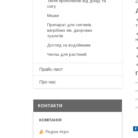
Тенти пропіленові від дощу та
с
снігу
Мішки
Препарат для септиків,
т
вигрібних ям, дворових
туалетів
н
Догляд за водоймами
Чехлы для растений
Прайс-лист
Про нас
КОНТАКТИ
Родон-Агро