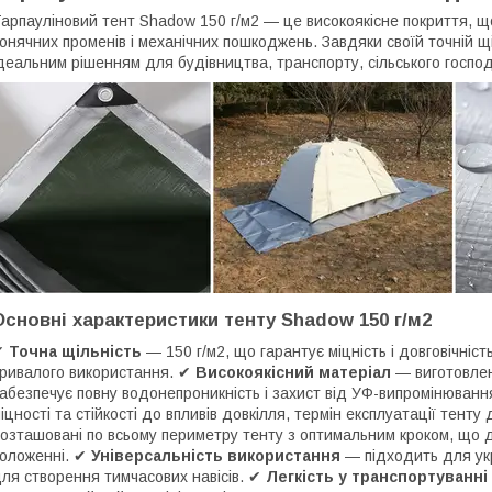
арпауліновий тент Shadow 150 г/м2 — це високоякісне покриття, щ
онячних променів і механічних пошкоджень. Завдяки своїй точній щі
деальним рішенням для будівництва, транспорту, сільського госпо
Основні характеристики тенту Shadow 150 г/м2
✔
Точна щільність
— 150 г/м2, що гарантує міцність і довговічніс
ривалого використання. ✔
Високоякісний матеріал
— виготовлени
абезпечує повну водонепроникність і захист від УФ-випромінюван
іцності та стійкості до впливів довкілля, термін експлуатації тенту
озташовані по всьому периметру тенту з оптимальним кроком, що да
оложенні. ✔
Універсальність використання
— підходить для укри
ля створення тимчасових навісів. ✔
Легкість у транспортуванні 