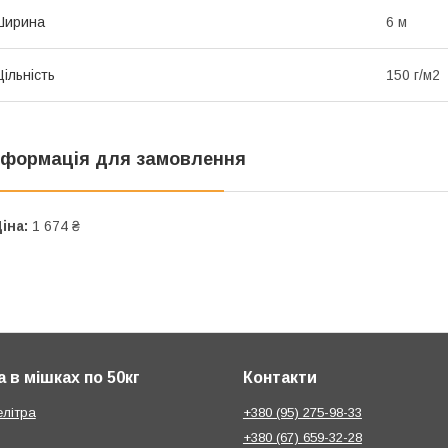
Ширина
6 м
ільність
150 г/м2
нформація для замовлення
іна:
1 674 ₴
 в мішках по 50кг
Контакти
елітра
+380 (95) 275-98-33
+380 (67) 659-32-28