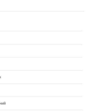
н
ний