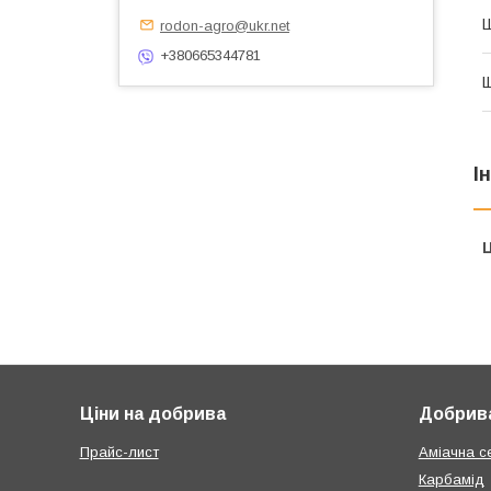
rodon-agro@ukr.net
+380665344781
Щ
І
Ц
Ціни на добрива
Добрива
Прайс-лист
Аміачна с
Карбамід