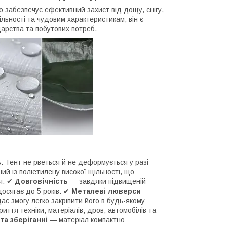
о забезпечує ефективний захист від дощу, снігу,
льності та чудовим характеристикам, він є
дарства та побутових потреб.
ть. Тент не рветься й не деформується у разі
й із поліетилену високої щільності, що
ня. ✔
Довговічність
— завдяки підвищеній
 досягає до 5 років. ✔
Металеві люверси
—
є змогу легко закріпити його в будь-якому
ття техніки, матеріалів, дров, автомобілів та
та зберіганні
— матеріал компактно