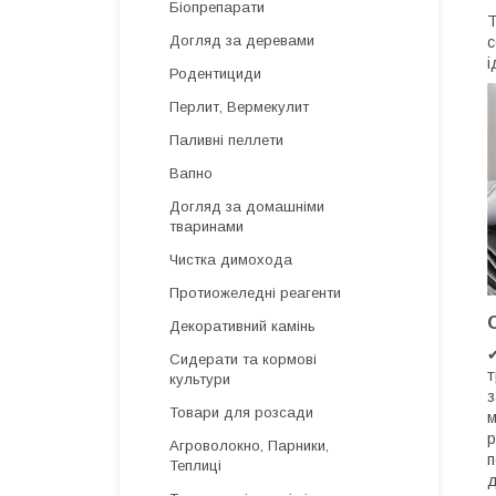
Біопрепарати
Т
Догляд за деревами
с
і
Родентициди
Перлит, Вермекулит
Паливні пеллети
Вапно
Догляд за домашніми
тваринами
Чистка димохода
Протиожеледні реагенти
Декоративний камінь
Сидерати та кормові
т
культури
з
Товари для розсади
м
р
Агроволокно, Парники,
п
Теплиці
д