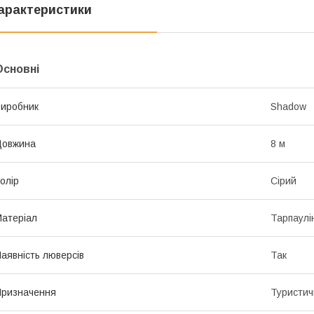
арактеристики
Основні
иробник
Shadow
Довжина
8 м
олір
Сірий
атеріал
Тарпаулі
аявність люверсів
Так
ризначення
Туристич