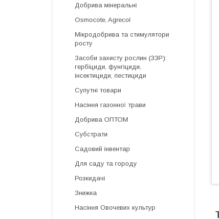
Добрива мінеральні
Osmocote, Agrecol
Мікродобрива та стимулятори
росту
Засоби захисту рослин (ЗЗР):
гербіциди, фунгіциди,
інсектициди, пестициди
Супутні товари
Насіння газонної трави
Добрива ОПТОМ
Субстрати
Садовий інвентар
Для саду та городу
Розкидачі
Знижка
Насіння Овочевих культур