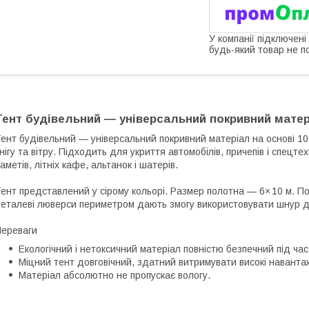
У компанії підключені
будь-який товар не п
Тент будівельний — універсальний покривний мате
ент будівельний — універсальний покривний матеріал на основі 10
нігу та вітру. Підходить для укриття автомобілів, причепів і спецте
аметів, літніх кафе, альтанок і шатерів.
ент представлений у сірому кольорі. Размер полотна — 6× 10 м. По
еталеві люверси периметром дають змогу використовувати шнур д
ереваги
Екологічний і нетоксичний матеріал повністю безпечний під ча
Міцний тент довговічний, здатний витримувати високі наванта
Матеріал абсолютно не пропускає вологу.