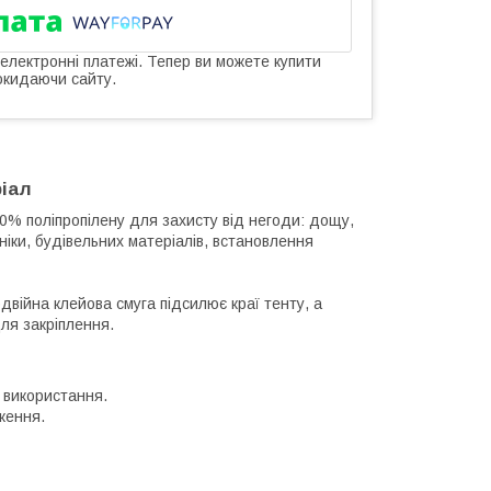
 електронні платежі. Тепер ви можете купити
окидаючи сайту.
ріал
0% поліпропілену для захисту від негоди: дощу,
хніки, будівельних матеріалів, встановлення
двійна клейова смуга підсилює краї тенту, а
ля закріплення.
с використання.
ження.