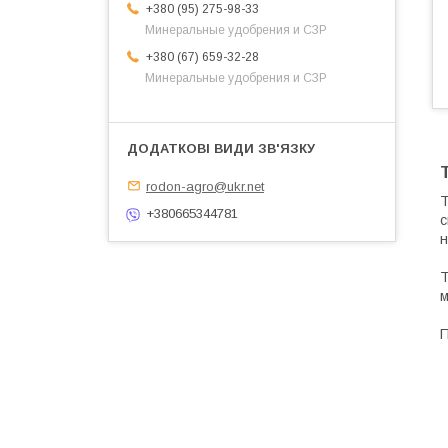
+380 (95) 275-98-33
Минеральные удобрения и СЗР
+380 (67) 659-32-28
Минеральные удобрения и СЗР
rodon-agro@ukr.net
Т
+380665344781
с
н
Т
м
П