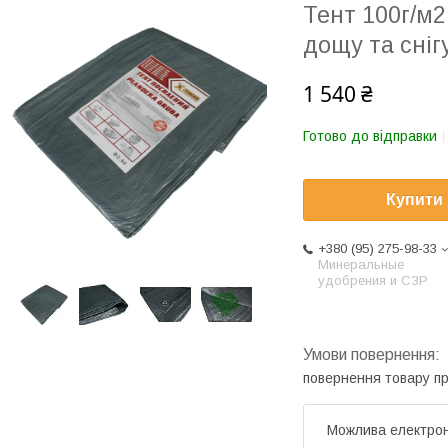
Тент 100г/м2
дощу та сніг
1 540 ₴
Готово до відправки
Купити
+380 (95) 275-98-33
Минеральные
удобрения и СЗР
повернення товару п