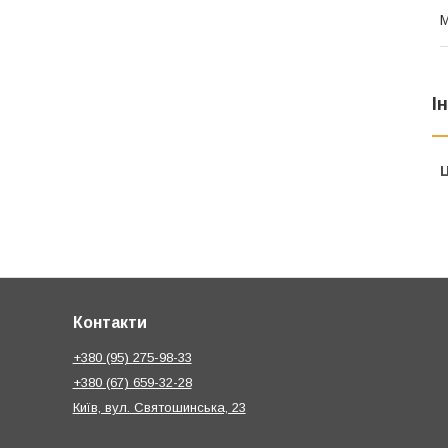
М
І
Ц
Контакти
+380 (95) 275-98-33
+380 (67) 659-32-28
Київ, вул. Святошинська, 23