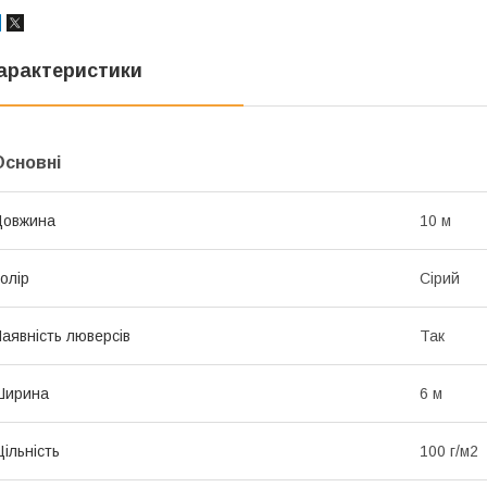
арактеристики
Основні
Довжина
10 м
олір
Сірий
аявність люверсів
Так
Ширина
6 м
ільність
100 г/м2