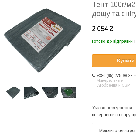
Тент 100г/м2
дощу та сніг
2 054 ₴
Готово до відправки
Купити
+380 (95) 275-98-33
Минеральные
удобрения и СЗР
повернення товару п