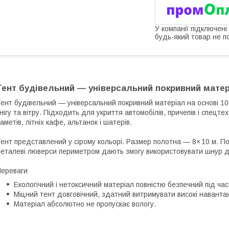
У компанії підключені
будь-який товар не п
Тент будівельний — універсальний покривний мате
ент будівельний — універсальний покривний матеріал на основі 10
нігу та вітру. Підходить для укриття автомобілів, причепів і спецте
аметів, літніх кафе, альтанок і шатерів.
ент представлений у сірому кольорі. Размер полотна — 8× 10 м. По
еталеві люверси периметром дають змогу використовувати шнур д
ереваги
Екологічний і нетоксичний матеріал повністю безпечний під ча
Міцний тент довговічний, здатний витримувати високі наванта
Матеріал абсолютно не пропускає вологу.