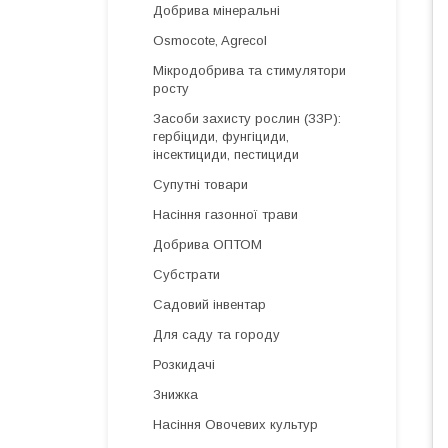
Добрива мінеральні
Osmocote, Agrecol
Мікродобрива та стимулятори
росту
Засоби захисту рослин (ЗЗР):
гербіциди, фунгіциди,
інсектициди, пестициди
Супутні товари
Насіння газонної трави
Добрива ОПТОМ
Субстрати
Садовий інвентар
Для саду та городу
Розкидачі
Знижка
Насіння Овочевих культур