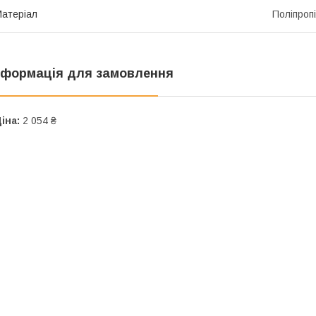
атеріал
Поліпроп
нформація для замовлення
іна:
2 054 ₴