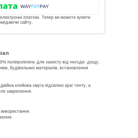
 електронні платежі. Тепер ви можете купити
окидаючи сайту.
ріал
0% поліпропілену для захисту від негоди: дощу,
хніки, будівельних матеріалів, встановлення
двійна клейова смуга підсилює краї тенту, а
ля закріплення.
с використання.
ження.