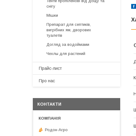
Тенти пропіленові від дощу та
снігу
Мішки
Х
Препарат для септиків,
вигрібних ям, дворових
туалетів
Догляд за водоймами
Чехлы для растений
Прайс-лист
К
Про нас
Н
КОНТАКТИ
Щ
Родон-Агро