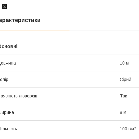
арактеристики
Основні
Довжина
10 м
олір
Сірий
аявність люверсів
Так
Ширина
8 м
ільність
100 г/м2