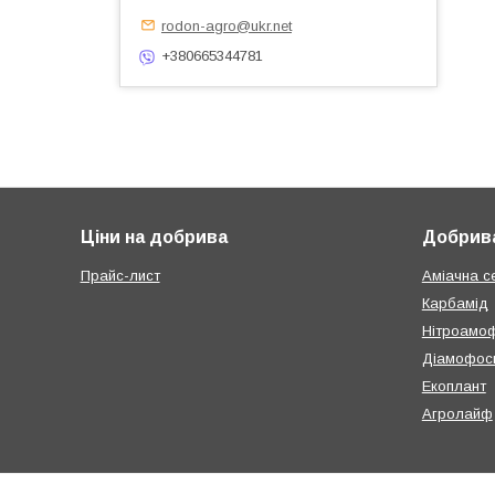
rodon-agro@ukr.net
+380665344781
Ціни на добрива
Добрива
Прайс-лист
Аміачна с
Карбамід
Нітроамо
Діамофос
Екоплант
Агролайф