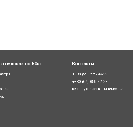
 в мішках по 50кг
Контакти
елітра
+380 (95) 275-98-33
+380 (67) 659-32-28
фоска
Київ, вул. Святошинська, 23
ка