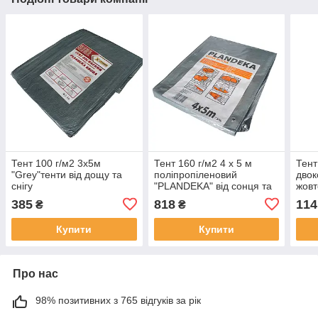
Тент 100 г/м2 3х5м
Тент 160 г/м2 4 х 5 м
Тент
"Grey"тенти від дощу та
поліпропіленовий
двок
снігу
"PLANDEKA" від сонця та
жовт
вітру
дощу
385
818
114
₴
₴
Купити
Купити
Про нас
98% позитивних з 765 відгуків за рік