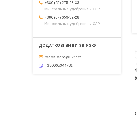
+380 (95) 275-98-33
Минеральные удобрения и СЗР
+380 (67) 659-32-28
Минеральные удобрения и СЗР
rodon-agro@ukr.net
з
п
+380665344781
к