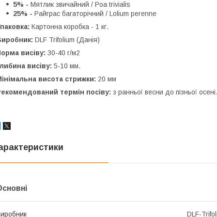
5% -
Мятлик звичайний / Poa trivialis
25% -
Райграс багаторічний / Lolium perenne
Упаковка:
Картонна коробка - 1 кг.
Виробник:
DLF Trifolium (Данія)
Норма висіву:
30-40 г/м2
либина висіву:
5-10 мм.
Мінімальна висота стрижки:
20 мм
Рекомендований термін посіву:
з ранньої весни до пізньої осені
арактеристики
Основні
иробник
DLF-Trifo