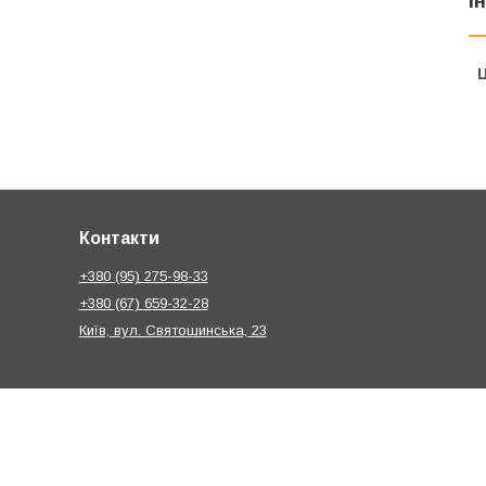
І
Ц
Контакти
+380 (95) 275-98-33
+380 (67) 659-32-28
Київ, вул. Святошинська, 23