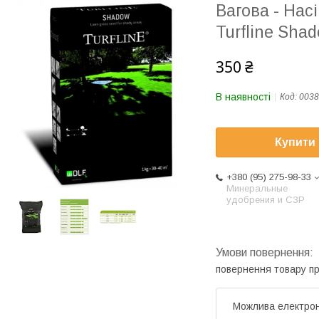
Вагова - Нас
Turfline Shad
350 ₴
В наявності
Код:
0038
Купити
+380 (95) 275-98-33
Минеральные
удобрения и СЗР
повернення товару п