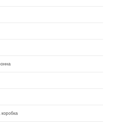
зонна
 коробка