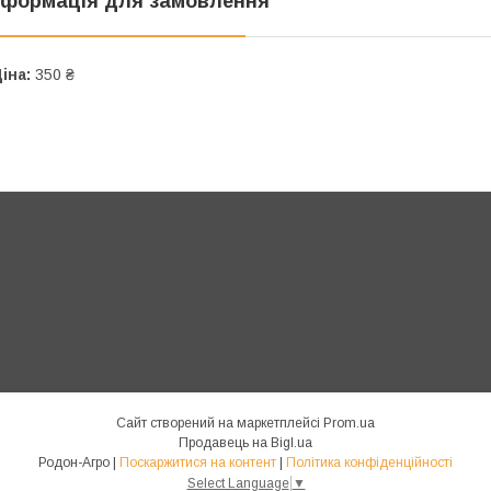
нформація для замовлення
іна:
350 ₴
Сайт створений на маркетплейсі
Prom.ua
Продавець на Bigl.ua
Родон-Агро |
Поскаржитися на контент
|
Політика конфіденційності
Select Language
▼