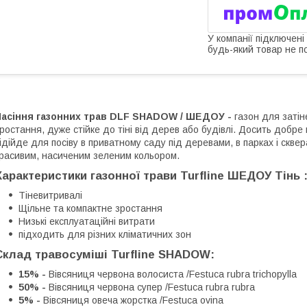
У компанії підключені
будь-який товар не п
Насіння газонних трав DLF SHADOW / ШЕДОУ -
газон для затін
ростання, дуже стійке до тіні від дерев або будівлі. Досить добр
ідійде для посіву в приватному саду під деревами, в парках і скве
расивим, насиченим зеленим кольором.
Характеристики газонної трави Turfline ШЕДОУ Тінь 
Тіневитривалі
Щільне та компактне зростання
Низькі експлуатаційні витрати
підходить для різних кліматичних зон
Склад травосуміші Turfline SHADOW:
15% -
Вівсяниця червона волосиста /Festuca rubra trichopylla
50% -
Вівсяниця червона супер /Festuca rubra rubra
5% -
Вівсяниця овеча жорстка /Festuca ovina